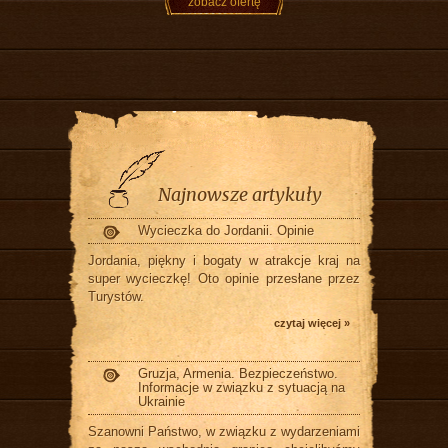
zobacz ofertę
Najnowsze artykuły
Wycieczka do Jordanii. Opinie
Jordania, piękny i bogaty w atrakcje kraj na
super wycieczkę! Oto opinie przesłane przez
Turystów.
czytaj więcej »
Gruzja, Armenia. Bezpieczeństwo.
Informacje w związku z sytuacją na
Ukrainie
Szanowni Państwo, w związku z wydarzeniami