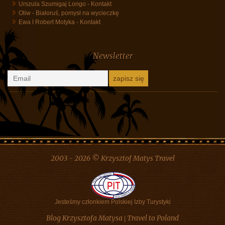
Danuta Szyk
-
Białoruś, pomysł na wycieczkę
Hanka Cudowska
-
Kontakt
Urszula Szumigaj Longo
-
Kontakt
Oliw
-
Białoruś, pomysł na wycieczkę
Ewa I Robert Motyka
-
Kontakt
Newsletter
2003 - 2026 © Krzysztof Matys Travel