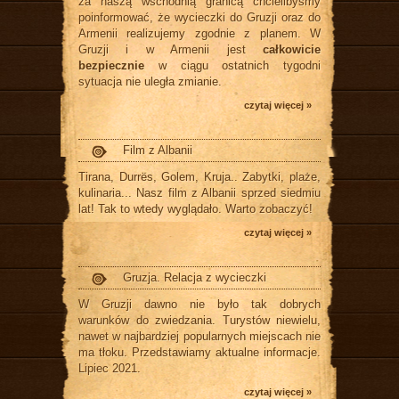
za naszą wschodnią granicą chcielibyśmy
poinformować, że wycieczki do Gruzji oraz do
Armenii realizujemy zgodnie z planem. W
Gruzji i w Armenii jest
całkowicie
bezpiecznie
w ciągu ostatnich tygodni
sytuacja nie uległa zmianie.
czytaj więcej »
Film z Albanii
Tirana, Durrës, Golem, Kruja.. Zabytki, plaże,
kulinaria... Nasz film z Albanii sprzed siedmiu
lat! Tak to wtedy wyglądało. Warto zobaczyć!
czytaj więcej »
Gruzja. Relacja z wycieczki
W Gruzji dawno nie było tak dobrych
warunków do zwiedzania. Turystów niewielu,
nawet w najbardziej popularnych miejscach nie
ma tłoku. Przedstawiamy aktualne informacje.
Lipiec 2021.
czytaj więcej »