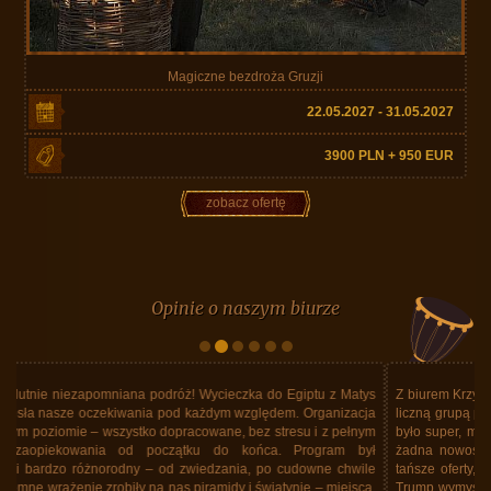
Magiczne bezdroża Gruzji
22.05.2027 - 31.05.2027
3900 PLN + 950 EUR
zobacz ofertę
Opinie o naszym biurze
Z biurem Krzysztofa Matysa byliśmy w Tajlandii. Nie pierwszy raz. Z dość
liczną grupą przyjaciół korzystaliśmy już kilka razy z usług Biura. Zawsze
było super, mieliśmy dobre hotele, fajny program, super jedzenie. Ale to
żadna nowość dla tych, którzy jeździli już z tym Biurem. Wiem, że są
tańsze oferty, ale to co proponuje Matys Travel... Ale do rzeczy. Donald
Trump wymyślił wojnę z Iranem gdy byliśmy w Tajlandii. Lecieliśmy linią