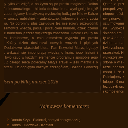
Qatar z przesiadką w porcie Doha. Oczywiście lotnisko zamknięte,
perspektywy powrotu do Polski mgliste. Siadły nastroje z powodu
niepewności, tym bardziej, że wiedziliśmy o tysiącach Polaków
uwięzionych w Azji Poludniowo-Wschodniej, koczowaniu na lotniskach,
szturmowaniem biur linii lotniczych. Krzysztof Matys i jego biuro stanęło
na wysokości zadania. Mieliśmy dobry hotel, ze znakomitymi
śniadaniami. Już 4 marca było wiadomo, że odlecimy Lotem 12 marca
tylko 4 dni po planowanym terminie. Biuro upchnęło nas, wszystkich bez
dzielenia, na jeden lot, który wczoraj tj. 12 marca doszedł do skutku. Nie
było żadnego koczowania na lotnisku. Lot "repatriacyjny" odbył się bez
przeszkód. Należy wrzucić kamyk do ogródka Lotu. Linie bez skrupułów
wykorzystały sytuację i sobie od "repatriantów" zażyczyły za lot w jedną
srtone o wiele więcej niż przeciętnie się płaciło za lot w obie. W każdym
razie podziekowania dla Biura, że zajęło sie nami (a grupa spora, 40
osób) i że nie doznaliśmy żadnych niedogodnośći z tego powodu.
Dziekujemy! Andrzej Piersa - uczestnik wycieczki do Tajlandii w dniach 25
lutego - 9 marca (jak potem się okazało do 12 marca). Należy podkreślić
też pozytywną rolę przedstawiciela Biura, Maćka Grzegrzółki, siła spokoju
i kompetencji.
Tajlandia, marzec 2026, powrót do Polski
Najnowsze komentarze