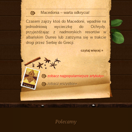
Macedonia – warta odkrycia!
Czasem zajrzy ktoś do Macedonii, wpadnie na
jednodniową wycieczkę do Ochrydy,
przyjeżdżając z nadmorskich resortów w
albańskim Durres lub zatrzyma się w trakcie
drogi przez Serbię do Grecji.
czytaj więcej »
zobacz najpopularniejsze artykuły»
zobacz wszystkie»
Polecamy