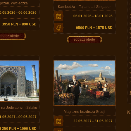
jdżan. Wycieczka
Kambodża – Tajlandia i Singapur
0.05.2026 - 06.06.2026
06.01.2026 - 18.01.2026
3950 PLN + 890 USD
9500 PLN + 1575 USD
obacz ofertę
zobacz ofertę
w
– na Jedwabnym Szlaku
N
Magiczne bezdroża Gruzji
1.05.2027 - 09.05.2027
22.05.2027 - 31.05.2027
6 250 PLN + 1090 USD