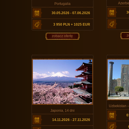
Azerbe
Portugalia
3
30.05.2026 - 07.06.2026
3 950 PLN + 1025 EUR
z
zobacz ofertę
Uzbekistan 
Japonia, 14 dni
0
14.11.2026 - 27.11.2026