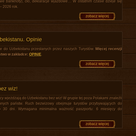
we banknoty), cło, deklaracje wjazdowe… W ostatnim czasie dzieje się
– 2026 rok.
zobacz więcej
ekistanu. Opinie
zce do Uzbekistanu przesłanych przez naszych Turystów.
Więcej recenzji
stwo w zakładce:
OPINIE
.
zobacz więcej
ez wiz!
cy wjeżdżają do Uzbekistanu bez wiz! W grupie tej poza Polakami znaleźli
innych państw. Ruch bezwizowy obejmuje turystów przybywających do
o 30 dni. Wymagana minimalna ważność paszportu: 6 miesięcy do
zobacz więcej