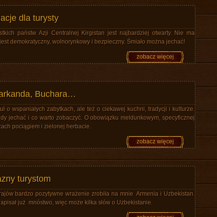
acje dla turysty
tkich państw Azji Centralnej Kirgistan jest najbardziej otwarty. Nie ma
jest demokratyczny, wolnorynkowy i bezpieczny. Śmiało można jechać!
zobacz więcej
arkanda, Buchara…
uł o wspaniałych zabytkach, ale też o ciekawej kuchni, tradycji i kulturze.
Kiedy jechać i co warto zobaczyć. O obowiązku meldunkowym, specyficznej
ach pociągiem i zielonej herbacie.
zobacz więcej
azny turystom
rajów bardzo pozytywne wrażenie zrobiła na mnie Armenia i Uzbekistan.
apisał już mnóstwo, więc może kilka słów o Uzbekistanie.