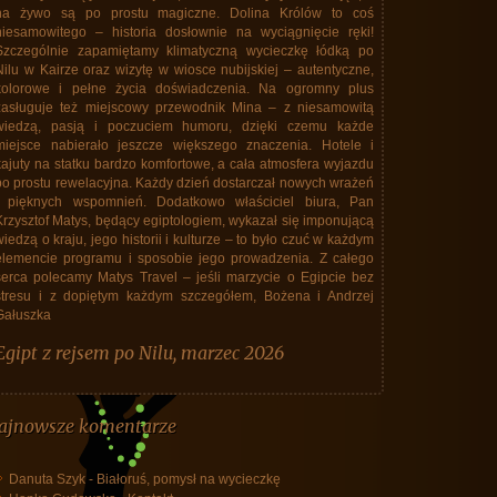
na żywo są po prostu magiczne. Dolina Królów to coś
zamknięte, pers
niesamowitego – historia dosłownie na wyciągnięcie ręki!
nastroje z powod
Szczególnie zapamiętamy klimatyczną wycieczkę łódką po
tysiącach Pol
Nilu w Kairze oraz wizytę w wiosce nubijskiej – autentyczne,
Wschodniej, koc
kolorowe i pełne życia doświadczenia. Na ogromny plus
linii lotniczyc
zasługuje też miejscowy przewodnik Mina – z niesamowitą
wysokości zadan
wiedzą, pasją i poczuciem humoru, dzięki czemu każde
śniadaniami. Ju
miejsce nabierało jeszcze większego znaczenia. Hotele i
12 marca tylko 4
kajuty na statku bardzo komfortowe, a cała atmosfera wyjazdu
nas, wszystkich b
po prostu rewelacyjna. Każdy dzień dostarczał nowych wrażeń
marca doszedł d
i pięknych wspomnień. Dodatkowo właściciel biura, Pan
lotnisku. Lot "r
Krzysztof Matys, będący egiptologiem, wykazał się imponującą
wrzucić kamyk
iedzą o kraju, jego historii i kulturze – to było czuć w każdym
wykorzystały sytu
elemencie programu i sposobie jego prowadzenia. Z całego
w jedną srtone o 
serca polecamy Matys Travel – jeśli marzycie o Egipcie bez
w obie. W każdym
stresu i z dopiętym każdym szczegółem, Bożena i Andrzej
nami (a grupa s
Gałuszka
niedogodnośći z
uczestnik wyciec
Egipt z rejsem po Nilu, marzec 2026
(jak potem się 
pozytywną rolę p
spokoju i kompete
ajnowsze komentarze
Tajlandia, m
Danuta Szyk
-
Białoruś, pomysł na wycieczkę