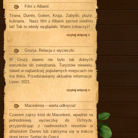
Film z Albanii
Tirana, Durrës, Golem, Kruja.. Zabytki, plaże,
kulinaria... Nasz film z Albanii sprzed siedmiu
lat! Tak to wtedy wyglądało. Warto zobaczyć!
czytaj więcej »
Gruzja. Relacja z wycieczki
W Gruzji dawno nie było tak dobrych
warunków do zwiedzania. Turystów niewielu,
nawet w najbardziej popularnych miejscach nie
ma tłoku. Przedstawiamy aktualne informacje.
Lipiec 2021.
czytaj więcej »
Macedonia – warta odkrycia!
Czasem zajrzy ktoś do Macedonii, wpadnie na
jednodniową wycieczkę do Ochrydy,
przyjeżdżając z nadmorskich resortów w
albańskim Durres lub zatrzyma się w trakcie
drogi przez Serbię do Grecji.