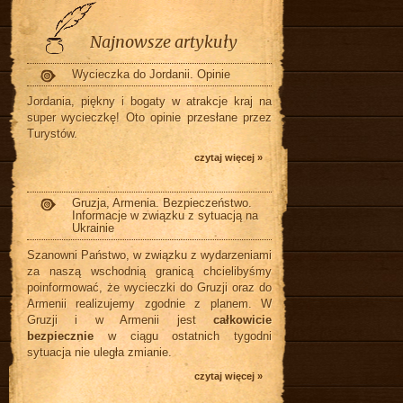
Najnowsze artykuły
Wycieczka do Jordanii. Opinie
Jordania, piękny i bogaty w atrakcje kraj na
super wycieczkę! Oto opinie przesłane przez
Turystów.
czytaj więcej »
Gruzja, Armenia. Bezpieczeństwo.
Informacje w związku z sytuacją na
Ukrainie
Szanowni Państwo, w związku z wydarzeniami
za naszą wschodnią granicą chcielibyśmy
poinformować, że wycieczki do Gruzji oraz do
Armenii realizujemy zgodnie z planem. W
Gruzji i w Armenii jest
całkowicie
bezpiecznie
w ciągu ostatnich tygodni
sytuacja nie uległa zmianie.
czytaj więcej »