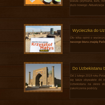
waluta (wymiana, kurs, no
dużo nowego. Aktualizacja 
Wycieczka do Uzb
Oto kilka opinii o wyciec
naszego biura znajdą Pań
Do Uzbekistanu b
Od 1 lutego 2019 roku Pola
się także obywatele 44 
Uzbekistanu na okres d
zakończenia podróży.