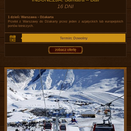
16 DNI
1 dzień: Warszawa – Dżakarta
Przelot z Warszawy do Dżakarty przez jeden z azjatyckich lub europejskich
portów lotniczych.
Termin: Dowolny
zobacz ofertę