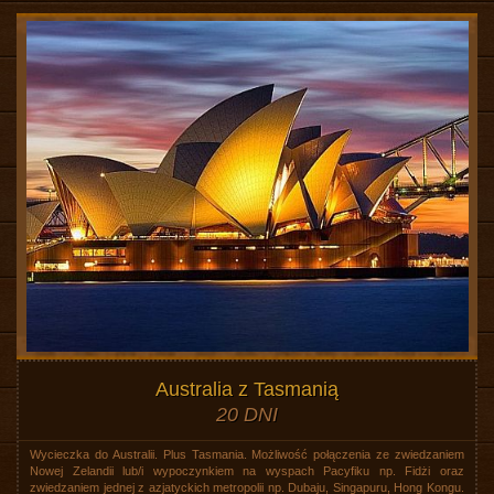
Australia z Tasmanią
20 DNI
Wycieczka do Australii. Plus Tasmania. Możliwość połączenia ze zwiedzaniem
Nowej Zelandii lub/i wypoczynkiem na wyspach Pacyfiku np. Fidżi oraz
zwiedzaniem jednej z azjatyckich metropolii np. Dubaju, Singapuru, Hong Kongu.