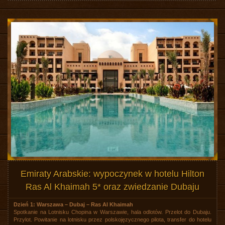
Emiraty Arabskie: wypoczynek w hotelu Hilton
Ras Al Khaimah 5* oraz zwiedzanie Dubaju
Dzień 1: Warszawa – Dubaj – Ras Al Khaimah
Spotkanie na Lotnisku Chopina w Warszawie, hala odlotów. Przelot do Dubaju.
Przylot. Powitanie na lotnisku przez polskojęzycznego pilota, transfer do hotelu