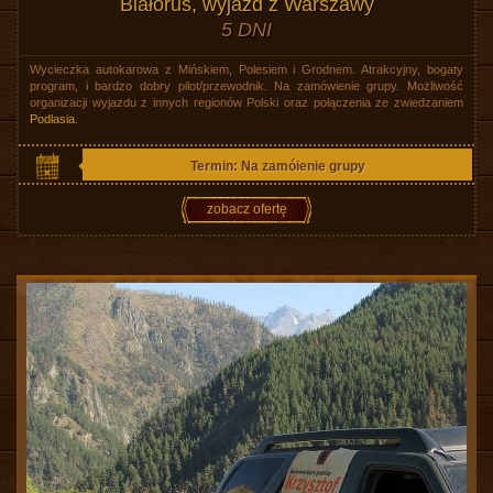
Białoruś, wyjazd z Warszawy
5 DNI
Wycieczka autokarowa z Mińskiem, Polesiem i Grodnem. Atrakcyjny, bogaty
program, i bardzo dobry pilot/przewodnik. Na zamówienie grupy. Możliwość
organizacji wyjazdu z innych regionów Polski oraz połączenia ze zwiedzaniem
Podlasia
.
Termin: Na zamóienie grupy
zobacz ofertę