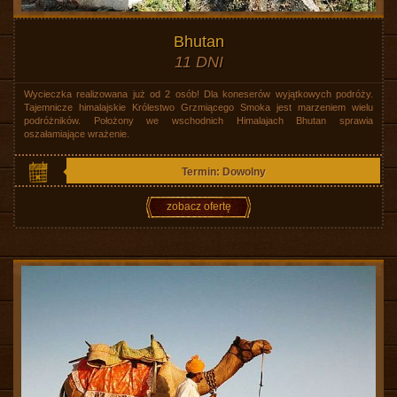
Bhutan
11 DNI
Wycieczka realizowana już od 2 osób! Dla koneserów wyjątkowych podróży.
Tajemnicze himalajskie Królestwo Grzmiącego Smoka jest marzeniem wielu
podróżników. Położony we wschodnich Himalajach Bhutan sprawia
oszałamiające wrażenie.
Termin: Dowolny
zobacz ofertę