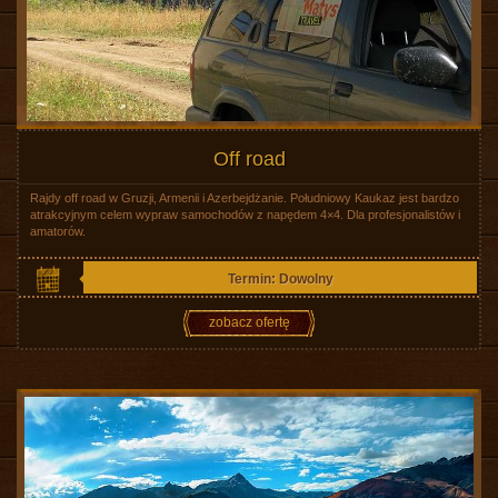
Off road
Rajdy off road w Gruzji, Armenii i Azerbejdżanie. Południowy Kaukaz jest bardzo
atrakcyjnym celem wypraw samochodów z napędem 4×4. Dla profesjonalistów i
amatorów.
Termin: Dowolny
zobacz ofertę