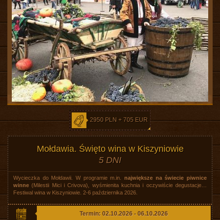
2950 PLN + 705 EUR
Mołdawia. Święto wina w Kiszyniowie
5 DNI
Wycieczka do Mołdawii. W programie m.in.
największe na świecie piwnice
winne
(Milestii Mici i Crivova), wyśmienita kuchnia i oczywiście degustacje…
Festiwal wina w Kiszyniowie. 2-6 października 2026.
Termin: 02.10.2026 - 06.10.2026