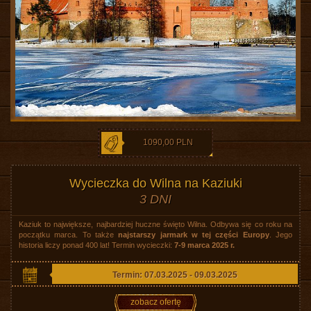
1090,00 PLN
Wycieczka do Wilna na Kaziuki
3 DNI
Kaziuk to największe, najbardziej huczne święto Wilna. Odbywa się co roku na
początku marca. To także
najstarszy jarmark w tej części Europy
. Jego
historia liczy ponad 400 lat! Termin wycieczki:
7-9 marca 2025 r.
Termin: 07.03.2025 - 09.03.2025
zobacz ofertę