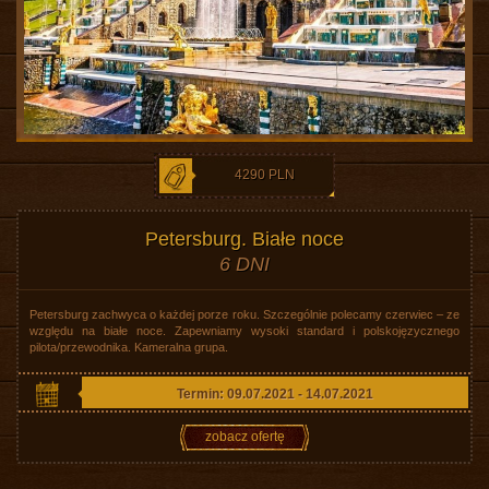
4290 PLN
Petersburg. Białe noce
6 DNI
Petersburg zachwyca o każdej porze roku. Szczególnie polecamy czerwiec – ze
względu na białe noce. Zapewniamy wysoki standard i polskojęzycznego
pilota/przewodnika. Kameralna grupa.
Termin: 09.07.2021 - 14.07.2021
zobacz ofertę