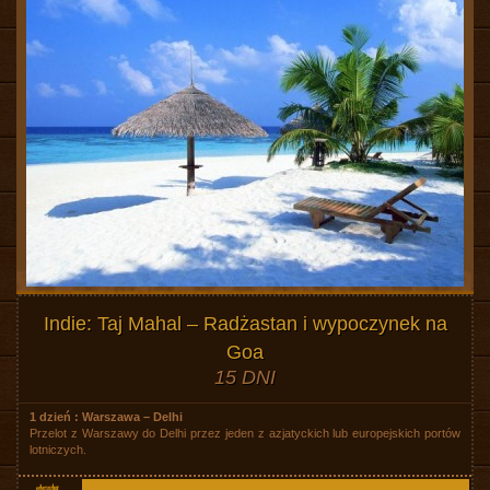
Indie: Taj Mahal – Radżastan i wypoczynek na
Goa
15 DNI
1 dzień : Warszawa – Delhi
Przelot z Warszawy do Delhi przez jeden z azjatyckich lub europejskich portów
lotniczych.