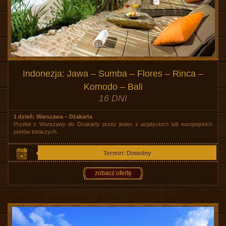
Indonezja: Jawa – Sumba – Flores – Rinca –
Komodo – Bali
16 DNI
1 dzień: Warszawa – Dżakarta
Przelot z Warszawy do Dżakarty przez jeden z azjatyckich lub europejskich
portów lotniczych.
Termin: Dowolny
zobacz ofertę