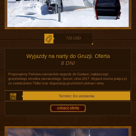
720 USD
Wyjazdy na narty do Gruzji. Oferta
8 DNI
Proponujemy Państwu narciarskie wyjazdy do Gudauri, najlepszego
gruzińskiego ośrodka narciarskiego. Sezon: zima 2017. Wyjazd można połączyć
ze zwiedzaniem Tbilisi oraz degustacją gruzińskich potraw i wina.
Termin: Do ustalenia
zobacz ofertę