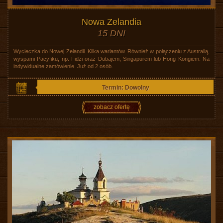
Nowa Zelandia
15 DNI
Wycieczka do Nowej Zelandii. Kilka wariantów. Również w połączeniu z Australią,
wyspami Pacyfiku, np. Fidżi oraz Dubajem, Singapurem lub Hong Kongiem. Na
indywidualne zamówienie. Już od 2 osób.
Termin: Dowolny
zobacz ofertę