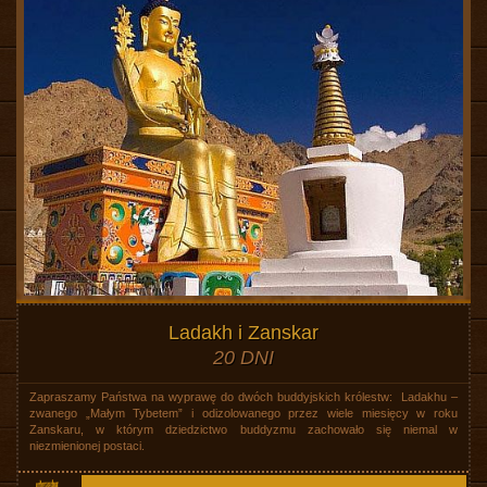
Ladakh i Zanskar
20 DNI
Zapraszamy Państwa na wyprawę do dwóch buddyjskich królestw: Ladakhu –
zwanego „Małym Tybetem” i odizolowanego przez wiele miesięcy w roku
Zanskaru, w którym dziedzictwo buddyzmu zachowało się niemal w
niezmienionej postaci.