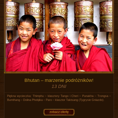
Bhutan – marzenie podróżników!
13 DNI
Piękna wycieczka: Thimphu – klasztory Tango i Cheri – Punakha – Trongsa –
Bumthang – Dolina Phobjika – Paro – klasztor Taktsang (Tygrysie Gniazdo).
zobacz ofertę