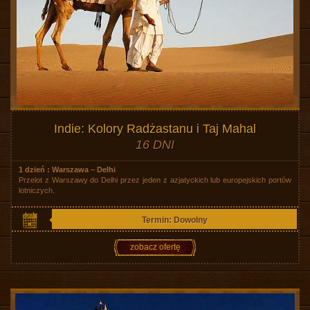
Indie: Kolory Radżastanu i Taj Mahal
16 DNI
1 dzień : Warszawa – Delhi
Przelot z Warszawy do Delhi przez jeden z azjatyckich lub europejskich portów
lotniczych.
Termin: Dowolny
zobacz ofertę