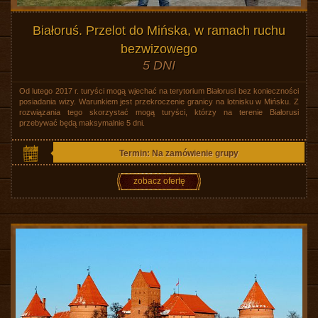
Białoruś. Przelot do Mińska, w ramach ruchu
bezwizowego
5 DNI
Od lutego 2017 r. turyści mogą wjechać na terytorium Białorusi bez konieczności
posiadania wizy. Warunkiem jest przekroczenie granicy na lotnisku w Mińsku. Z
rozwiązania tego skorzystać mogą turyści, którzy na terenie Białorusi
przebywać będą maksymalnie 5 dni.
Termin: Na zamówienie grupy
zobacz ofertę