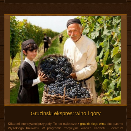
Gruziński ekspres: wino i góry
Kilka dni intensywnej przygody. To, co najlepsze z
gruzińskiego wina
plus pasmo
Wysokiego Kaukazu. W programie tradycyjne winnice Kachetii – centrum