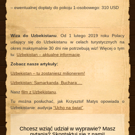
– ewentualnej dopłaty do pokoju 1-osobowego: 310 USD
………………………………………..
Wiza
do Uzbekistanu
. Od 1 lutego 2019 roku Polacy
udający się do Uzbekistanu w celach turystycznych na
okres maksymalnie 30 dni nie potrzebują wiz! Więcej o tym
tu:
Uzbekistan – aktualne informacje
.
Zobacz nasze artykuły:
Uzbekistan – tu zostaniesz milionerem!
Uzbekistan: Samarkanda, Buchara….
Nasz
film z Uzbekistanu
.
Tu można posłuchać, jak Krzysztof Matys opowiada o
Uzbekistanie: audycja
“Ucho na świat”
.
Chcesz wziąć udział w wyprawie? Masz
pytania? Skontaktuj się z nami!