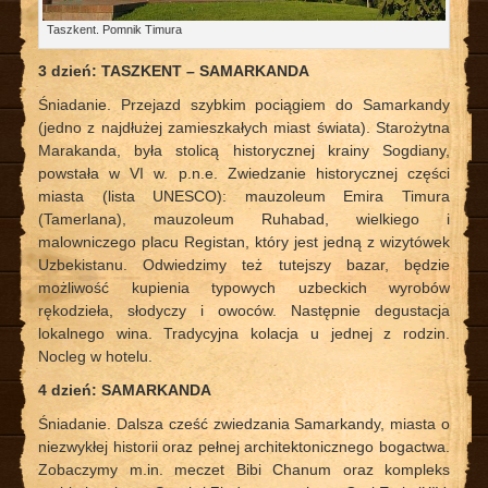
Taszkent. Pomnik Timura
3 dzień: TASZKENT – SAMARKANDA
Śniadanie. Przejazd szybkim pociągiem do Samarkandy
(jedno z najdłużej zamieszkałych miast świata). Starożytna
Marakanda, była stolicą historycznej krainy Sogdiany,
powstała w VI w. p.n.e. Zwiedzanie historycznej części
miasta (lista UNESCO): mauzoleum Emira Timura
(Tamerlana), mauzoleum Ruhabad, wielkiego i
malowniczego placu Registan, który jest jedną z wizytówek
Uzbekistanu. Odwiedzimy też tutejszy bazar, będzie
możliwość kupienia typowych uzbeckich wyrobów
rękodzieła, słodyczy i owoców. Następnie degustacja
lokalnego wina. Tradycyjna kolacja u jednej z rodzin.
Nocleg w hotelu.
4 dzień: SAMARKANDA
Śniadanie. Dalsza cześć zwiedzania Samarkandy, miasta o
niezwykłej historii oraz pełnej architektonicznego bogactwa.
Zobaczymy m.in. meczet Bibi Chanum oraz kompleks