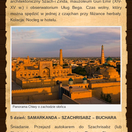
architektoniczny Szach-i Zinda, mauzoleum Guri Emir (XIV-
XV w.) i obserwatorium Uług Bega. Czas wolny, który
można spędzić w jednej z czajchan przy filiżance herbaty.
Kolacja. Nocleg w hotelu.
Panorama Chiwy o zachodzie słońca
5 dzień: SAMARKANDA – SZACHRISABZ – BUCHARA
Śniadanie. Przejazd autokarem do Szachrisabz (lub