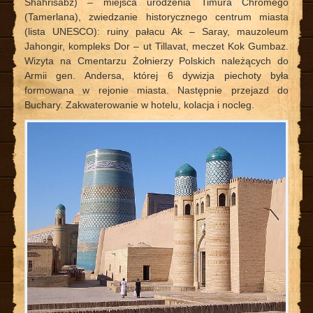
Shahrisabz) – miejsca urodzenia Timura Chromego
(Tamerlana), zwiedzanie historycznego centrum miasta
(lista UNESCO): ruiny pałacu Ak – Saray, mauzoleum
Jahongir, kompleks Dor – ut Tillavat, meczet Kok Gumbaz.
Wizyta na Cmentarzu Żołnierzy Polskich należących do
Armii gen. Andersa, której 6 dywizja piechoty była
formowana w rejonie miasta. Następnie przejazd do
Buchary. Zakwaterowanie w hotelu, kolacja i nocleg.