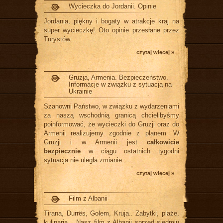
Wycieczka do Jordanii. Opinie
Jordania, piękny i bogaty w atrakcje kraj na
super wycieczkę! Oto opinie przesłane przez
Turystów.
czytaj więcej »
Gruzja, Armenia. Bezpieczeństwo.
Informacje w związku z sytuacją na
Ukrainie
Szanowni Państwo, w związku z wydarzeniami
za naszą wschodnią granicą chcielibyśmy
poinformować, że wycieczki do Gruzji oraz do
Armenii realizujemy zgodnie z planem. W
Gruzji i w Armenii jest
całkowicie
bezpiecznie
w ciągu ostatnich tygodni
sytuacja nie uległa zmianie.
czytaj więcej »
Film z Albanii
Tirana, Durrës, Golem, Kruja.. Zabytki, plaże,
kulinaria... Nasz film z Albanii sprzed siedmiu