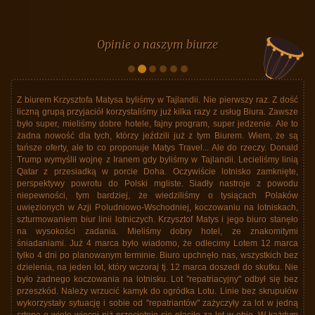
Opinie o naszym biurze
 Matysa byliśmy w Tajlandii. Nie pierwszy raz. Z dość
Wyprawą do Japonii z 
ciół korzystaliśmy już kilka razy z usług Biura. Zawsze
Karpińskiego jesteśmy 
y dobre hotele, fajny program, super jedzenie. Ale to
doskonała. Wszystkie spr
ych, którzy jeździli już z tym Biurem. Wiem, że są
transport, wyżywienie b
to co proponuje Matys Travel... Ale do rzeczy. Donald
dobre, transport autoka
ę z Iranem gdy byliśmy w Tajlandii. Lecieliśmy linią
uprzejmym, miłym, prz
ą w porcie Doha. Oczywiście lotnisko zamknięte,
poszczególnymi miejscam
otu do Polski mgliste. Siadły nastroje z powodu
uczestnikami. Doświad
 bardziej, że wiedziliśmy o tysiącach Polaków
komunikacji zbiorowej
i Poludniowo-Wschodniej, koczowaniu na lotniskach,
kolejkami miejskimi, 
linii lotniczych. Krzysztof Matys i jego biuro stanęło
Doświadczenie to, pod 
dania. Mieliśmy dobry hotel, ze znakomitymi
na skosztowanie kolejny
4 marca było wiadomo, że odlecimy Lotem 12 marca
nie wspomnieć o konkre
nowanym terminie. Biuro upchnęło nas, wszystkich bez
bo te były cudowne. Ka
 lot, który wczoraj tj. 12 marca doszedł do skutku. Nie
innym charakterze w sen
wania na lotnisku. Lot "repatriacyjny" odbył się bez
zupełnie inny rodzaj
wrzucić kamyk do ogródka Lotu. Linie bez skrupułów
zajmowało zwiedzanie
ję i sobie od "repatriantów" zażyczyły za lot w jedną
kultura Japonii, jak 
ej niż przeciętnie się płaciło za lot w obie. W każdym
poczucie szybkiego pulsu