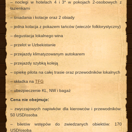
– noclegi w hotelach 4 i 3* w pokojach 2-osobowych z
łazienkami
– śniadania i kolacje oraz 2 obiady
– jedna kolacja z pokazem tańców (wieczór folklorystyczny)
– degustacja lokalnego wina
– przelot w Uzbekistanie
– przejazdy klimatyzowanym autokarem
– przejazdy szybką koleją
– opiekę pilota na całej trasie oraz przewodników lokalnych
– składka na
TFG
– ubezpieczenie KL, NW i bagaż
Cena nie obejmuje:
– zwyczajowych napiwków dla kierowców i przewodników:
50 USD/osoba
– biletów wstępów do zwiedzanych obiektów: 170
USD/osoba