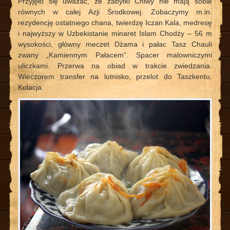
Przyjęło się uważać, że zabytki Chiwy nie mają sobie
równych w całej Azji Środkowej. Zobaczymy m.in.
rezydencję ostatniego chana, twierdzę Iczan Kala, medresę
i najwyższy w Uzbekistanie minaret Islam Chodży – 56 m
wysokości, główny meczet Dżama i pałac Tasz Chauli
zwany „Kamiennym Pałacem”. Spacer malowniczymi
uliczkami. Przerwa na obiad w trakcie zwiedzania.
Wieczorem transfer na lotnisko, przelot do Taszkentu.
Kolacja.