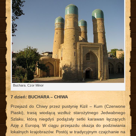
Buchara. Czor Minor
7 dzień: BUCHARA – CHIWA
Przejazd do Chiwy przez pustynię Kizil – Kum (Czerwone
Piaski), trasą wiodącą wzdłuż starożytnego Jedwabnego
Szlaku, którą niegdyś podążały setki karawan łączących
Azję z Europą. W ciągu przejazdu okazja do podziwiania
lokalnych krajobrazów. Postój w tradycyjnym czajchanie na