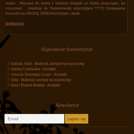
kontroli. Nie zapominała też jak ważny jest dobry nastrój uczestników i
atmosfera w grupie. Kubańska przewodniczka Ania była bez granic
kompetentna i elokwentna. To ona otworzyła nam oczy na prawdziwą, nie
tylko tą pocztówkową Kubę. Efektem - niezapomniane wrażenia, znacznie
ponad przedwyjazdowe oczekiwania. Teraz czas na ciąg dalszy.
Szykujemy się do kolejnego wyjazdu z Waszym biurem. Dziękujemy i
pozdrawiamy.
Małgorzata i Leszek Myrdowie
Najnowsze komentarze
Danuta Szyk
-
Białoruś, pomysł na wycieczkę
Hanka Cudowska
-
Kontakt
Urszula Szumigaj Longo
-
Kontakt
Oliw
-
Białoruś, pomysł na wycieczkę
Ewa I Robert Motyka
-
Kontakt
Newsletter