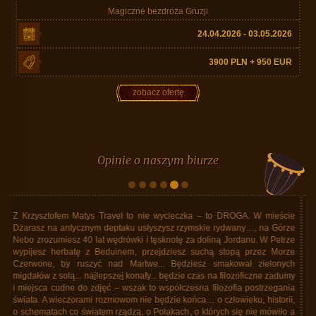
Magiczne bezdroża Gruzji
24.04.2026 - 03.05.2026
3900 PLN + 950 EUR
zobacz ofertę
Opinie o naszym biurze
Pierwszy raz pojechaliśmy za granicę z Matys Travel. Były pewne obawy.
Dotychczas mieliśmy pewne doświadczenia wyłącznie z wielkimi biurami
podróży. Rzeczywistość przerosła wszelkie nasze oczekiwania. Byliśmy w
lutym 2025 roku na Kubie. To było niesamowite ! Doskonale ułożony
program imprezy. Trasa objazdu na Kubie wyczerpująca ale dająca
szansę zobaczenia wszystkiego co na Kubie warto obejrzeć. Organizacja
imprezy profesjonalna pod każdym względem. Żadnych potknięć.
Wszystko dopilnowane i na czas. Opieka pilotek doskonała. Magda od
wylotu z Polski wszystkiego dopilnowywała nie tracąc nad niczym