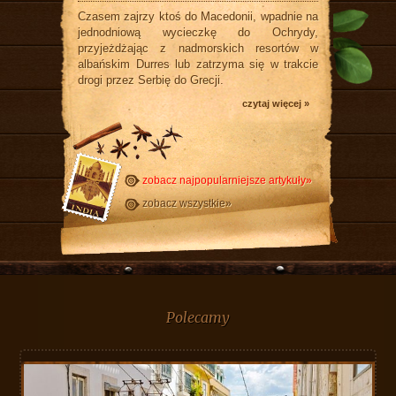
Czasem zajrzy ktoś do Macedonii, wpadnie na
jednodniową wycieczkę do Ochrydy,
przyjeżdżając z nadmorskich resortów w
albańskim Durres lub zatrzyma się w trakcie
drogi przez Serbię do Grecji.
czytaj więcej »
zobacz najpopularniejsze artykuły»
zobacz wszystkie»
Polecamy