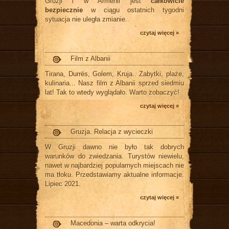
Gruzji i w Armenii jest
całkowicie
bezpiecznie
w ciągu ostatnich tygodni
sytuacja nie uległa zmianie.
czytaj więcej »
Film z Albanii
Tirana, Durrës, Golem, Kruja.. Zabytki, plaże,
kulinaria... Nasz film z Albanii sprzed siedmiu
lat! Tak to wtedy wyglądało. Warto zobaczyć!
czytaj więcej »
Gruzja. Relacja z wycieczki
W Gruzji dawno nie było tak dobrych
warunków do zwiedzania. Turystów niewielu,
nawet w najbardziej popularnych miejscach nie
ma tłoku. Przedstawiamy aktualne informacje.
Lipiec 2021.
czytaj więcej »
Macedonia – warta odkrycia!