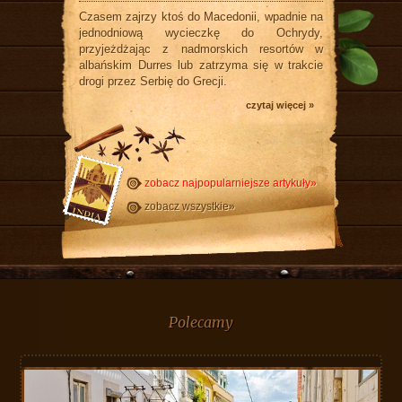
Czasem zajrzy ktoś do Macedonii, wpadnie na
jednodniową wycieczkę do Ochrydy,
przyjeżdżając z nadmorskich resortów w
albańskim Durres lub zatrzyma się w trakcie
drogi przez Serbię do Grecji.
czytaj więcej »
zobacz najpopularniejsze artykuły»
zobacz wszystkie»
Polecamy