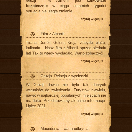
Gruzji i w Armenii jest
całkowicie
bezpiecznie
w ciągu ostatnich tygodni
sytuacja nie uległa zmianie.
czytaj więcej »
Film z Albanii
Tirana, Durrës, Golem, Kruja.. Zabytki, plaże,
kulinaria... Nasz film z Albanii sprzed siedmiu
lat! Tak to wtedy wyglądało. Warto zobaczyć!
czytaj więcej »
Gruzja. Relacja z wycieczki
W Gruzji dawno nie było tak dobrych
warunków do zwiedzania. Turystów niewielu,
nawet w najbardziej popularnych miejscach nie
ma tłoku. Przedstawiamy aktualne informacje.
Lipiec 2021.
czytaj więcej »
Macedonia – warta odkrycia!