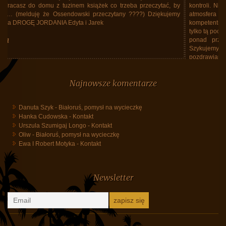
kontroli. Nie zapominała też jak ważny jest dobry nastrój uczestników i
atmosfera w grupie. Kubańska przewodniczka Ania była bez granic
kompetentna i elokwentna. To ona otworzyła nam oczy na prawdziwą, nie
tylko tą pocztówkową Kubę. Efektem - niezapomniane wrażenia, znacznie
ponad przedwyjazdowe oczekiwania. Teraz czas na ciąg dalszy.
Szykujemy się do kolejnego wyjazdu z Waszym biurem. Dziękujemy i
pozdrawiamy.
Małgorzata i Leszek Myrdowie
Najnowsze komentarze
Danuta Szyk
-
Białoruś, pomysł na wycieczkę
Hanka Cudowska
-
Kontakt
Urszula Szumigaj Longo
-
Kontakt
Oliw
-
Białoruś, pomysł na wycieczkę
Ewa I Robert Motyka
-
Kontakt
Newsletter