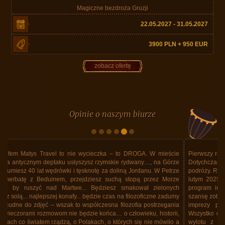
Magiczne bezdroża Gruzji
22.05.2027 - 31.05.2027
3900 PLN + 950 EUR
zobacz ofertę
Opinie o naszym biurze
Pierwszy raz pojechaliśmy za granicę z Matys Travel. Były pewne obawy.
Dotychczas mieliśmy pewne doświadczenia wyłącznie z wielkimi biurami
podróży. Rzeczywistość przerosła wszelkie nasze oczekiwania. Byliśmy w
lutym 2025 roku na Kubie. To było niesamowite ! Doskonale ułożony
program imprezy. Trasa objazdu na Kubie wyczerpująca ale dająca
szansę zobaczenia wszystkiego co na Kubie warto obejrzeć. Organizacja
imprezy profesjonalna pod każdym względem. Żadnych potknięć.
Wszystko dopilnowane i na czas. Opieka pilotek doskonała. Magda od
wylotu z Polski wszystkiego dopilnowywała nie tracąc nad niczym