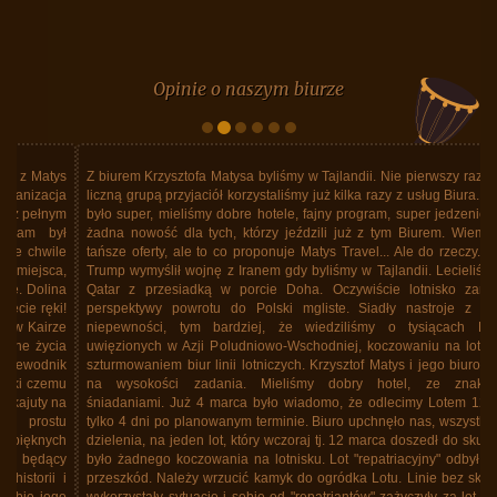
Opinie o naszym biurze
Z biurem Krzysztofa Matysa byliśmy w Tajlandii. Nie pierwszy raz. Z dość
liczną grupą przyjaciół korzystaliśmy już kilka razy z usług Biura. Zawsze
było super, mieliśmy dobre hotele, fajny program, super jedzenie. Ale to
żadna nowość dla tych, którzy jeździli już z tym Biurem. Wiem, że są
tańsze oferty, ale to co proponuje Matys Travel... Ale do rzeczy. Donald
Trump wymyślił wojnę z Iranem gdy byliśmy w Tajlandii. Lecieliśmy linią
Qatar z przesiadką w porcie Doha. Oczywiście lotnisko zamknięte,
perspektywy powrotu do Polski mgliste. Siadły nastroje z powodu
niepewności, tym bardziej, że wiedziliśmy o tysiącach Polaków
uwięzionych w Azji Poludniowo-Wschodniej, koczowaniu na lotniskach,
szturmowaniem biur linii lotniczych. Krzysztof Matys i jego biuro stanęło
na wysokości zadania. Mieliśmy dobry hotel, ze znakomitymi
śniadaniami. Już 4 marca było wiadomo, że odlecimy Lotem 12 marca
tylko 4 dni po planowanym terminie. Biuro upchnęło nas, wszystkich bez
dzielenia, na jeden lot, który wczoraj tj. 12 marca doszedł do skutku. Nie
było żadnego koczowania na lotnisku. Lot "repatriacyjny" odbył się bez
przeszkód. Należy wrzucić kamyk do ogródka Lotu. Linie bez skrupułów