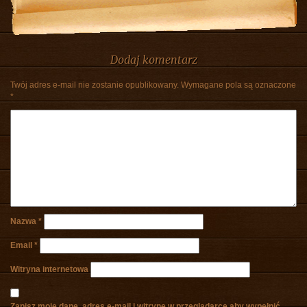
Dodaj komentarz
Twój adres e-mail nie zostanie opublikowany.
Wymagane pola są oznaczone
*
Nazwa
*
Email
*
Witryna internetowa
Zapisz moje dane, adres e-mail i witrynę w przeglądarce aby wypełnić