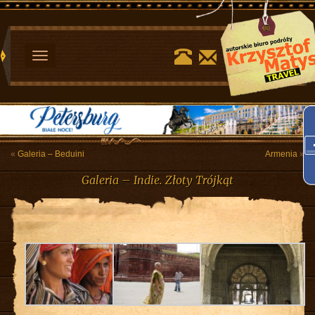
Toggle
navigation
«
Galeria – Beduini
Armenia
»
Galeria – Indie. Złoty Trójkąt