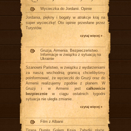
Wycieczka do Jordanii. Opinie
Jordania, piękny i bogaty w atrakcje kraj na
super wycieczkę! Oto opinie przesłane przez
Turystów.
czytaj więcej »
Gruzja, Armenia. Bezpieczeństwo.
Informacje w związku z sytuacją na
Ukrainie
Szanowni Państwo, w związku z wydarzeniami
za naszą wschodnią granicą chcielibyśmy
poinformować, że wycieczki do Gruzji oraz do
Armenii realizujemy zgodnie z planem. W
Gruzji i w Armenii jest
całkowicie
bezpiecznie
w ciągu ostatnich tygodni
sytuacja nie uległa zmianie.
czytaj więcej »
Film z Albanii
Tirana, Durrës, Golem, Kruja.. Zabytki, plaże,