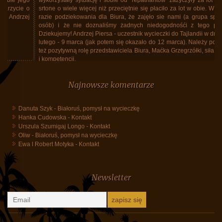
wykorzystały sytuację i sobie od "repatriantów" zażyczyły za lot w jedną
srtone o wiele więcej niż przeciętnie się płaciło za lot w obie. W każdym
razie podziekowania dla Biura, że zajęło sie nami (a grupa spora, 40
osób) i że nie doznaliśmy żadnych niedogodnośći z tego powodu.
Dziekujemy! Andrzej Piersa - uczestnik wycieczki do Tajlandii w dniach 25
lutego - 9 marca (jak potem się okazało do 12 marca). Należy podkreślić
też pozytywną rolę przedstawiciela Biura, Maćka Grzegrzółki, siła spokoju
i kompetencji.
Tajlandia, marzec 2026, powrót do Polski
Najnowsze komentarze
Danuta Szyk
-
Białoruś, pomysł na wycieczkę
Hanka Cudowska
-
Kontakt
Urszula Szumigaj Longo
-
Kontakt
Oliw
-
Białoruś, pomysł na wycieczkę
Ewa I Robert Motyka
-
Kontakt
Newsletter