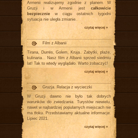
Armenii realizujemy zgodnie z planem. W
Gruzji i w Armenii jest
całkowicie
bezpiecznie
w ciągu ostatnich tygodni
sytuacja nie uległa zmianie.
czytaj więcej »
Film z Albanii
Tirana, Durrës, Golem, Kruja.. Zabytki, plaże,
kulinaria... Nasz film z Albanii sprzed siedmiu
lat! Tak to wtedy wyglądało. Warto zobaczyć!
czytaj więcej »
Gruzja. Relacja z wycieczki
W Gruzji dawno nie było tak dobrych
warunków do zwiedzania. Turystów niewielu,
nawet w najbardziej popularnych miejscach nie
ma tłoku. Przedstawiamy aktualne informacje.
Lipiec 2021.
czytaj więcej »