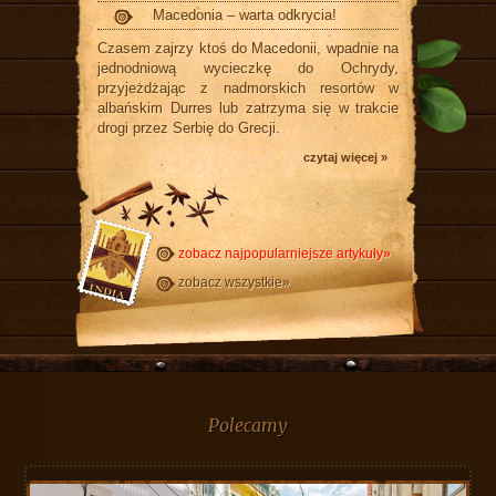
Macedonia – warta odkrycia!
Czasem zajrzy ktoś do Macedonii, wpadnie na
jednodniową wycieczkę do Ochrydy,
przyjeżdżając z nadmorskich resortów w
albańskim Durres lub zatrzyma się w trakcie
drogi przez Serbię do Grecji.
czytaj więcej »
zobacz najpopularniejsze artykuły»
zobacz wszystkie»
Polecamy