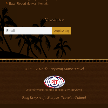
Danuta Szyk
-
Białoruś, pomysł na wycieczkę
Hanka Cudowska
-
Kontakt
Urszula Szumigaj Longo
-
Kontakt
Oliw
-
Białoruś, pomysł na wycieczkę
Ewa I Robert Motyka
-
Kontakt
Newsletter
2003 - 2026 © Krzysztof Matys Travel
Jesteśmy członkiem Polskiej Izby Turystyki