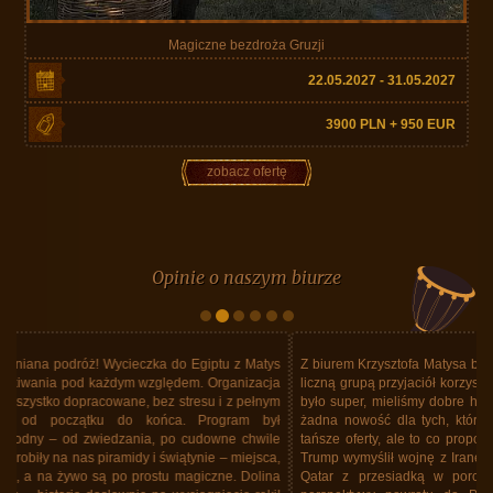
Magiczne bezdroża Gruzji
22.05.2027 - 31.05.2027
3900 PLN + 950 EUR
zobacz ofertę
Opinie o naszym biurze
Z biurem Krzysztofa Matysa byliśmy w Tajlandii. Nie pierwszy raz. Z dość
liczną grupą przyjaciół korzystaliśmy już kilka razy z usług Biura. Zawsze
było super, mieliśmy dobre hotele, fajny program, super jedzenie. Ale to
żadna nowość dla tych, którzy jeździli już z tym Biurem. Wiem, że są
tańsze oferty, ale to co proponuje Matys Travel... Ale do rzeczy. Donald
Trump wymyślił wojnę z Iranem gdy byliśmy w Tajlandii. Lecieliśmy linią
Qatar z przesiadką w porcie Doha. Oczywiście lotnisko zamknięte,