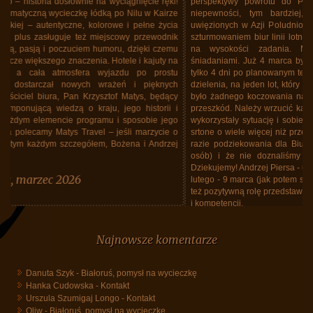
perspektywy powrotu do Polski mgliste. Siadły nastroje z powodu
niepewności, tym bardziej, że wiedziliśmy o tysiącach Polaków
uwięzionych w Azji Poludniowo-Wschodniej, koczowaniu na lotniskach,
szturmowaniem biur linii lotniczych. Krzysztof Matys i jego biuro stanęło
na wysokości zadania. Mieliśmy dobry hotel, ze znakomitymi
śniadaniami. Już 4 marca było wiadomo, że odlecimy Lotem 12 marca
tylko 4 dni po planowanym terminie. Biuro upchnęło nas, wszystkich bez
dzielenia, na jeden lot, który wczoraj tj. 12 marca doszedł do skutku. Nie
było żadnego koczowania na lotnisku. Lot "repatriacyjny" odbył się bez
przeszkód. Należy wrzucić kamyk do ogródka Lotu. Linie bez skrupułów
wykorzystały sytuację i sobie od "repatriantów" zażyczyły za lot w jedną
srtone o wiele więcej niż przeciętnie się płaciło za lot w obie. W każdym
razie podziekowania dla Biura, że zajęło sie nami (a grupa spora, 40
osób) i że nie doznaliśmy żadnych niedogodnośći z tego powodu.
Dziekujemy! Andrzej Piersa - uczestnik wycieczki do Tajlandii w dniach 25
lutego - 9 marca (jak potem się okazało do 12 marca). Należy podkreślić
też pozytywną rolę przedstawiciela Biura, Maćka Grzegrzółki, siła spokoju
i kompetencji.
Tajlandia, marzec 2026, powrót do Polski
Najnowsze komentarze