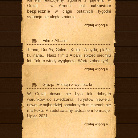
Armenii realizujemy zgodnie z planem. W
Gruzji i w Armenii jest
całkowicie
bezpiecznie
w ciągu ostatnich tygodni
sytuacja nie uległa zmianie.
czytaj więcej »
Film z Albanii
Tirana, Durrës, Golem, Kruja.. Zabytki, plaże,
kulinaria... Nasz film z Albanii sprzed siedmiu
lat! Tak to wtedy wyglądało. Warto zobaczyć!
czytaj więcej »
Gruzja. Relacja z wycieczki
W Gruzji dawno nie było tak dobrych
warunków do zwiedzania. Turystów niewielu,
nawet w najbardziej popularnych miejscach nie
ma tłoku. Przedstawiamy aktualne informacje.
Lipiec 2021.
czytaj więcej »