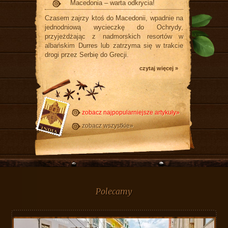
Macedonia – warta odkrycia!
Czasem zajrzy ktoś do Macedonii, wpadnie na
jednodniową wycieczkę do Ochrydy,
przyjeżdżając z nadmorskich resortów w
albańskim Durres lub zatrzyma się w trakcie
drogi przez Serbię do Grecji.
czytaj więcej »
zobacz najpopularniejsze artykuły»
zobacz wszystkie»
Polecamy