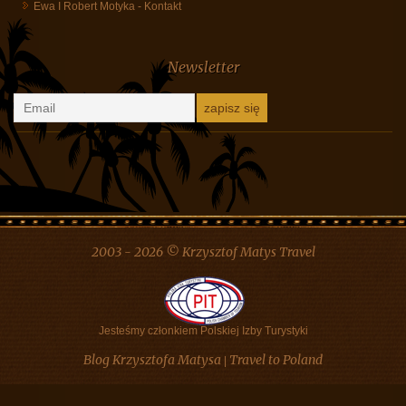
Danuta Szyk
-
Białoruś, pomysł na wycieczkę
Hanka Cudowska
-
Kontakt
Urszula Szumigaj Longo
-
Kontakt
Oliw
-
Białoruś, pomysł na wycieczkę
Ewa I Robert Motyka
-
Kontakt
Newsletter
2003 - 2026 © Krzysztof Matys Travel
Jesteśmy członkiem Polskiej Izby Turystyki