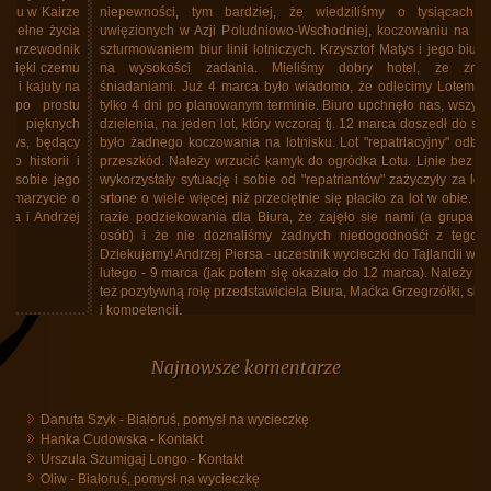
niepewności, tym bardziej, że wiedziliśmy o tysiącach Polaków
uwięzionych w Azji Poludniowo-Wschodniej, koczowaniu na lotniskach,
szturmowaniem biur linii lotniczych. Krzysztof Matys i jego biuro stanęło
na wysokości zadania. Mieliśmy dobry hotel, ze znakomitymi
śniadaniami. Już 4 marca było wiadomo, że odlecimy Lotem 12 marca
tylko 4 dni po planowanym terminie. Biuro upchnęło nas, wszystkich bez
dzielenia, na jeden lot, który wczoraj tj. 12 marca doszedł do skutku. Nie
było żadnego koczowania na lotnisku. Lot "repatriacyjny" odbył się bez
przeszkód. Należy wrzucić kamyk do ogródka Lotu. Linie bez skrupułów
wykorzystały sytuację i sobie od "repatriantów" zażyczyły za lot w jedną
srtone o wiele więcej niż przeciętnie się płaciło za lot w obie. W każdym
razie podziekowania dla Biura, że zajęło sie nami (a grupa spora, 40
osób) i że nie doznaliśmy żadnych niedogodnośći z tego powodu.
Dziekujemy! Andrzej Piersa - uczestnik wycieczki do Tajlandii w dniach 25
lutego - 9 marca (jak potem się okazało do 12 marca). Należy podkreślić
też pozytywną rolę przedstawiciela Biura, Maćka Grzegrzółki, siła spokoju
i kompetencji.
Tajlandia, marzec 2026, powrót do Polski
Najnowsze komentarze