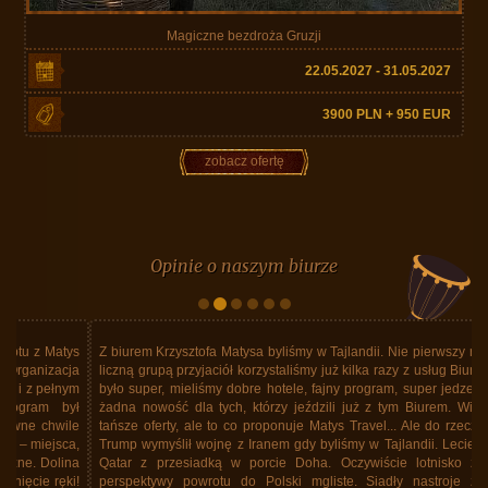
Magiczne bezdroża Gruzji
22.05.2027 - 31.05.2027
3900 PLN + 950 EUR
zobacz ofertę
Opinie o naszym biurze
Z biurem Krzysztofa Matysa byliśmy w Tajlandii. Nie pierwszy raz. Z dość
liczną grupą przyjaciół korzystaliśmy już kilka razy z usług Biura. Zawsze
było super, mieliśmy dobre hotele, fajny program, super jedzenie. Ale to
żadna nowość dla tych, którzy jeździli już z tym Biurem. Wiem, że są
tańsze oferty, ale to co proponuje Matys Travel... Ale do rzeczy. Donald
Trump wymyślił wojnę z Iranem gdy byliśmy w Tajlandii. Lecieliśmy linią
Qatar z przesiadką w porcie Doha. Oczywiście lotnisko zamknięte,
perspektywy powrotu do Polski mgliste. Siadły nastroje z powodu