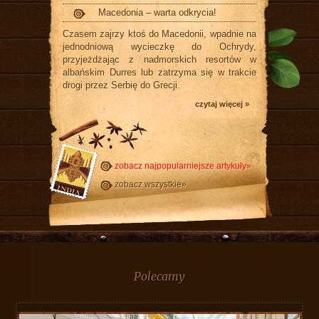
Macedonia – warta odkrycia!
Czasem zajrzy ktoś do Macedonii, wpadnie na
jednodniową wycieczkę do Ochrydy,
przyjeżdżając z nadmorskich resortów w
albańskim Durres lub zatrzyma się w trakcie
drogi przez Serbię do Grecji.
czytaj więcej »
zobacz najpopularniejsze artykuły»
zobacz wszystkie»
Polecamy