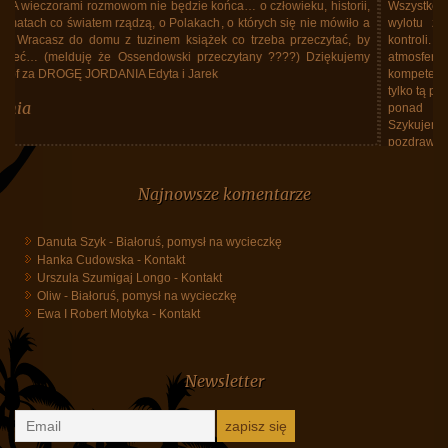
Wszystko dopilnowane i na czas. Opieka pilotek doskonała. Magda od
wylotu z Polski wszystkiego dopilnowywała nie tracąc nad niczym
kontroli. Nie zapominała też jak ważny jest dobry nastrój uczestników i
atmosfera w grupie. Kubańska przewodniczka Ania była bez granic
kompetentna i elokwentna. To ona otworzyła nam oczy na prawdziwą, nie
tylko tą pocztówkową Kubę. Efektem - niezapomniane wrażenia, znacznie
ponad przedwyjazdowe oczekiwania. Teraz czas na ciąg dalszy.
Szykujemy się do kolejnego wyjazdu z Waszym biurem. Dziękujemy i
pozdrawiamy.
Małgorzata i Leszek Myrdowie
Najnowsze komentarze
Danuta Szyk
-
Białoruś, pomysł na wycieczkę
Hanka Cudowska
-
Kontakt
Urszula Szumigaj Longo
-
Kontakt
Oliw
-
Białoruś, pomysł na wycieczkę
Ewa I Robert Motyka
-
Kontakt