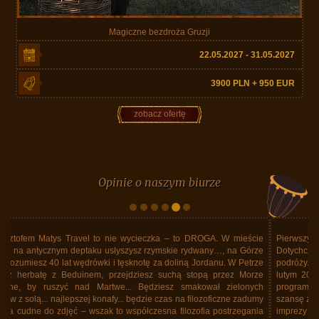
Magiczne bezdroża Gruzji
22.05.2027 - 31.05.2027
3900 PLN + 950 EUR
zobacz ofertę
Opinie o naszym biurze
Pierwszy raz pojechaliśmy za granicę z Matys Travel. Były pewne obawy.
Dotychczas mieliśmy pewne doświadczenia wyłącznie z wielkimi biurami
podróży. Rzeczywistość przerosła wszelkie nasze oczekiwania. Byliśmy w
lutym 2025 roku na Kubie. To było niesamowite ! Doskonale ułożony
program imprezy. Trasa objazdu na Kubie wyczerpująca ale dająca
szansę zobaczenia wszystkiego co na Kubie warto obejrzeć. Organizacja
imprezy profesjonalna pod każdym względem. Żadnych potknięć.