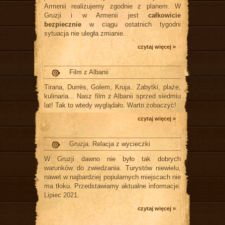
Armenii realizujemy zgodnie z planem. W
Gruzji i w Armenii jest
całkowicie
bezpiecznie
w ciągu ostatnich tygodni
sytuacja nie uległa zmianie.
czytaj więcej »
Film z Albanii
Tirana, Durrës, Golem, Kruja.. Zabytki, plaże,
kulinaria... Nasz film z Albanii sprzed siedmiu
lat! Tak to wtedy wyglądało. Warto zobaczyć!
czytaj więcej »
Gruzja. Relacja z wycieczki
W Gruzji dawno nie było tak dobrych
warunków do zwiedzania. Turystów niewielu,
nawet w najbardziej popularnych miejscach nie
ma tłoku. Przedstawiamy aktualne informacje.
Lipiec 2021.
czytaj więcej »