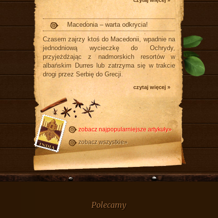
czytaj więcej »
Macedonia – warta odkrycia!
Czasem zajrzy ktoś do Macedonii, wpadnie na
jednodniową wycieczkę do Ochrydy,
przyjeżdżając z nadmorskich resortów w
albańskim Durres lub zatrzyma się w trakcie
drogi przez Serbię do Grecji.
czytaj więcej »
zobacz najpopularniejsze artykuły»
zobacz wszystkie»
Polecamy