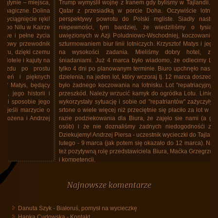
Trump wymyślił wojnę z Iranem gdy byliśmy w Tajlandii. Lecieliśmy linią
Qatar z przesiadką w porcie Doha. Oczywiście lotnisko zamknięte,
perspektywy powrotu do Polski mgliste. Siadły nastroje z powodu
niepewności, tym bardziej, że wiedziliśmy o tysiącach Polaków
uwięzionych w Azji Poludniowo-Wschodniej, koczowaniu na lotniskach,
szturmowaniem biur linii lotniczych. Krzysztof Matys i jego biuro stanęło
na wysokości zadania. Mieliśmy dobry hotel, ze znakomitymi
śniadaniami. Już 4 marca było wiadomo, że odlecimy Lotem 12 marca
tylko 4 dni po planowanym terminie. Biuro upchnęło nas, wszystkich bez
dzielenia, na jeden lot, który wczoraj tj. 12 marca doszedł do skutku. Nie
było żadnego koczowania na lotnisku. Lot "repatriacyjny" odbył się bez
przeszkód. Należy wrzucić kamyk do ogródka Lotu. Linie bez skrupułów
wykorzystały sytuację i sobie od "repatriantów" zażyczyły za lot w jedną
srtone o wiele więcej niż przeciętnie się płaciło za lot w obie. W każdym
razie podziekowania dla Biura, że zajęło sie nami (a grupa spora, 40
osób) i że nie doznaliśmy żadnych niedogodnośći z tego powodu.
Dziekujemy! Andrzej Piersa - uczestnik wycieczki do Tajlandii w dniach 25
lutego - 9 marca (jak potem się okazało do 12 marca). Należy podkreślić
też pozytywną rolę przedstawiciela Biura, Maćka Grzegrzółki, siła spokoju
i kompetencji.
Tajlandia, marzec 2026, powrót do Polski