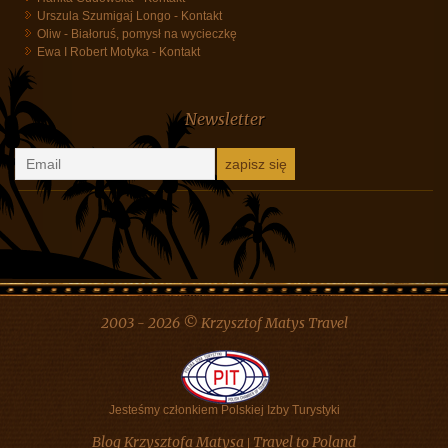
Najnowsze komentarze
Danuta Szyk
-
Białoruś, pomysł na wycieczkę
Hanka Cudowska
-
Kontakt
Urszula Szumigaj Longo
-
Kontakt
Oliw
-
Białoruś, pomysł na wycieczkę
Ewa I Robert Motyka
-
Kontakt
Newsletter
2003 - 2026 © Krzysztof Matys Travel