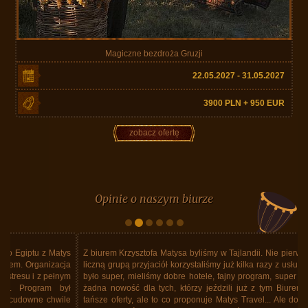
Magiczne bezdroża Gruzji
22.05.2027 - 31.05.2027
3900 PLN + 950 EUR
zobacz ofertę
Opinie o naszym biurze
Z biurem Krzysztofa Matysa byliśmy w Tajlandii. Nie pierwszy raz. Z dość
liczną grupą przyjaciół korzystaliśmy już kilka razy z usług Biura. Zawsze
było super, mieliśmy dobre hotele, fajny program, super jedzenie. Ale to
żadna nowość dla tych, którzy jeździli już z tym Biurem. Wiem, że są
tańsze oferty, ale to co proponuje Matys Travel... Ale do rzeczy. Donald