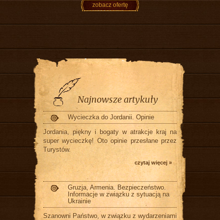
zobacz ofertę
Najnowsze artykuły
Wycieczka do Jordanii. Opinie
Jordania, piękny i bogaty w atrakcje kraj na
super wycieczkę! Oto opinie przesłane przez
Turystów.
czytaj więcej »
Gruzja, Armenia. Bezpieczeństwo.
Informacje w związku z sytuacją na
Ukrainie
Szanowni Państwo, w związku z wydarzeniami