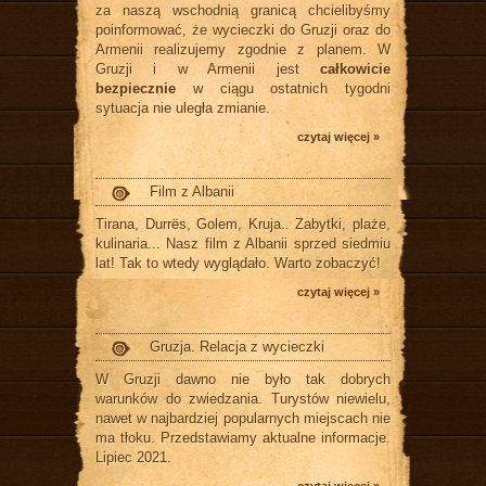
za naszą wschodnią granicą chcielibyśmy
poinformować, że wycieczki do Gruzji oraz do
Armenii realizujemy zgodnie z planem. W
Gruzji i w Armenii jest
całkowicie
bezpiecznie
w ciągu ostatnich tygodni
sytuacja nie uległa zmianie.
czytaj więcej »
Film z Albanii
Tirana, Durrës, Golem, Kruja.. Zabytki, plaże,
kulinaria... Nasz film z Albanii sprzed siedmiu
lat! Tak to wtedy wyglądało. Warto zobaczyć!
czytaj więcej »
Gruzja. Relacja z wycieczki
W Gruzji dawno nie było tak dobrych
warunków do zwiedzania. Turystów niewielu,
nawet w najbardziej popularnych miejscach nie
ma tłoku. Przedstawiamy aktualne informacje.
Lipiec 2021.