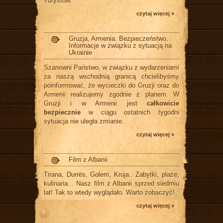
Turystów.
czytaj więcej »
Gruzja, Armenia. Bezpieczeństwo.
Informacje w związku z sytuacją na
Ukrainie
Szanowni Państwo, w związku z wydarzeniami
za naszą wschodnią granicą chcielibyśmy
poinformować, że wycieczki do Gruzji oraz do
Armenii realizujemy zgodnie z planem. W
Gruzji i w Armenii jest
całkowicie
bezpiecznie
w ciągu ostatnich tygodni
sytuacja nie uległa zmianie.
czytaj więcej »
Film z Albanii
Tirana, Durrës, Golem, Kruja.. Zabytki, plaże,
kulinaria... Nasz film z Albanii sprzed siedmiu
lat! Tak to wtedy wyglądało. Warto zobaczyć!
czytaj więcej »