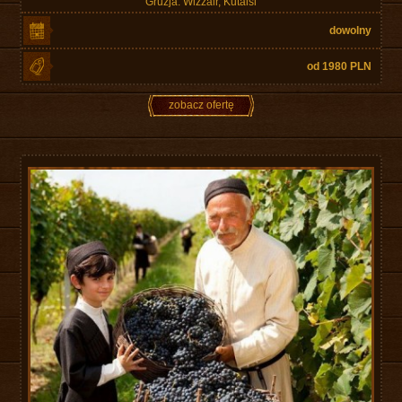
Gruzja. Wizzair, Kutaisi
dowolny
od 1980 PLN
zobacz ofertę