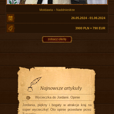
Mołdawia – Naddniestrze
26.05.2024 - 01.06.2024
3900 PLN + 790 EUR
zobacz ofertę
Najnowsze artykuły
Wycieczka do Jordanii. Opinie
Jordania, piękny i bogaty w atrakcje kraj na
super wycieczkę! Oto opinie przesłane przez