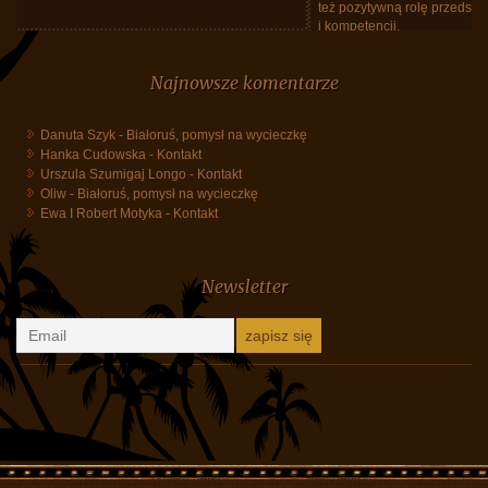
też pozytywną rolę przedstawiciela Biura, Maćka Grzegrzółki, siła spokoju
i kompetencji.
Tajlandia, marzec 2026, powrót do Polski
Najnowsze komentarze
Danuta Szyk
-
Białoruś, pomysł na wycieczkę
Hanka Cudowska
-
Kontakt
Urszula Szumigaj Longo
-
Kontakt
Oliw
-
Białoruś, pomysł na wycieczkę
Ewa I Robert Motyka
-
Kontakt
Newsletter