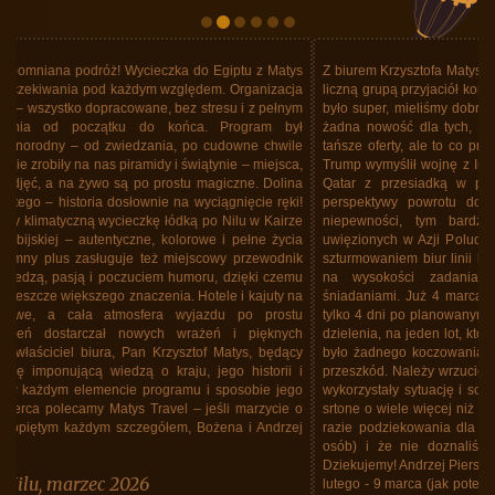
Z biurem Krzysztofa Matysa byliśmy w Tajlandii. Nie pierwszy raz. Z dość
liczną grupą przyjaciół korzystaliśmy już kilka razy z usług Biura. Zawsze
było super, mieliśmy dobre hotele, fajny program, super jedzenie. Ale to
żadna nowość dla tych, którzy jeździli już z tym Biurem. Wiem, że są
tańsze oferty, ale to co proponuje Matys Travel... Ale do rzeczy. Donald
Trump wymyślił wojnę z Iranem gdy byliśmy w Tajlandii. Lecieliśmy linią
Qatar z przesiadką w porcie Doha. Oczywiście lotnisko zamknięte,
perspektywy powrotu do Polski mgliste. Siadły nastroje z powodu
niepewności, tym bardziej, że wiedziliśmy o tysiącach Polaków
uwięzionych w Azji Poludniowo-Wschodniej, koczowaniu na lotniskach,
szturmowaniem biur linii lotniczych. Krzysztof Matys i jego biuro stanęło
na wysokości zadania. Mieliśmy dobry hotel, ze znakomitymi
śniadaniami. Już 4 marca było wiadomo, że odlecimy Lotem 12 marca
tylko 4 dni po planowanym terminie. Biuro upchnęło nas, wszystkich bez
dzielenia, na jeden lot, który wczoraj tj. 12 marca doszedł do skutku. Nie
było żadnego koczowania na lotnisku. Lot "repatriacyjny" odbył się bez
przeszkód. Należy wrzucić kamyk do ogródka Lotu. Linie bez skrupułów
wykorzystały sytuację i sobie od "repatriantów" zażyczyły za lot w jedną
srtone o wiele więcej niż przeciętnie się płaciło za lot w obie. W każdym
razie podziekowania dla Biura, że zajęło sie nami (a grupa spora, 40
osób) i że nie doznaliśmy żadnych niedogodnośći z tego powodu.
Dziekujemy! Andrzej Piersa - uczestnik wycieczki do Tajlandii w dniach 25
lutego - 9 marca (jak potem się okazało do 12 marca). Należy podkreślić