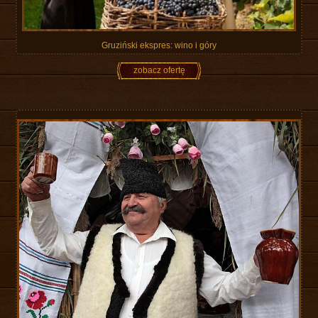
Gruziński ekspres: wino i góry
zobacz ofertę