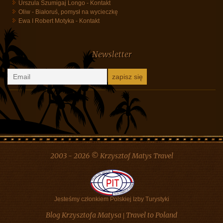
Danuta Szyk
-
Białoruś, pomysł na wycieczkę
Hanka Cudowska
-
Kontakt
Urszula Szumigaj Longo
-
Kontakt
Oliw
-
Białoruś, pomysł na wycieczkę
Ewa I Robert Motyka
-
Kontakt
Newsletter
2003 - 2026 © Krzysztof Matys Travel