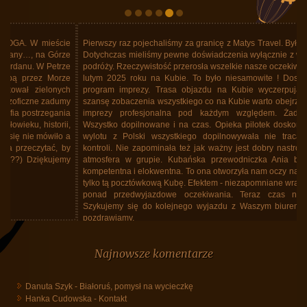
Pierwszy raz pojechaliśmy za granicę z Matys Travel. Były pewne obawy.
Dotychczas mieliśmy pewne doświadczenia wyłącznie z wielkimi biurami
podróży. Rzeczywistość przerosła wszelkie nasze oczekiwania. Byliśmy w
lutym 2025 roku na Kubie. To było niesamowite ! Doskonale ułożony
program imprezy. Trasa objazdu na Kubie wyczerpująca ale dająca
szansę zobaczenia wszystkiego co na Kubie warto obejrzeć. Organizacja
imprezy profesjonalna pod każdym względem. Żadnych potknięć.
Wszystko dopilnowane i na czas. Opieka pilotek doskonała. Magda od
wylotu z Polski wszystkiego dopilnowywała nie tracąc nad niczym
kontroli. Nie zapominała też jak ważny jest dobry nastrój uczestników i
atmosfera w grupie. Kubańska przewodniczka Ania była bez granic
kompetentna i elokwentna. To ona otworzyła nam oczy na prawdziwą, nie
tylko tą pocztówkową Kubę. Efektem - niezapomniane wrażenia, znacznie
ponad przedwyjazdowe oczekiwania. Teraz czas na ciąg dalszy.
Szykujemy się do kolejnego wyjazdu z Waszym biurem. Dziękujemy i
pozdrawiamy.
Małgorzata i Leszek Myrdowie
Najnowsze komentarze