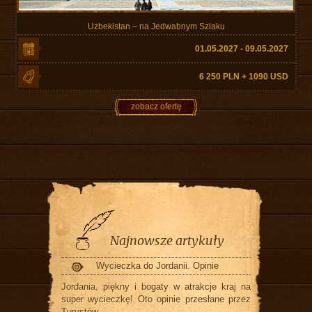
Uzbekistan – na Jedwabnym Szlaku
01.05.2027 - 09.05.2027
6 250 PLN + 1090 USD
zobacz ofertę
Najnowsze artykuły
Wycieczka do Jordanii. Opinie
Jordania, piękny i bogaty w atrakcje kraj na
super wycieczkę! Oto opinie przesłane przez
Turystów.