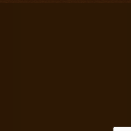
Jesteśmy członkiem Polskiej Izby Turystyki
Blog Krzysztofa Matysa
Travel to Poland
|