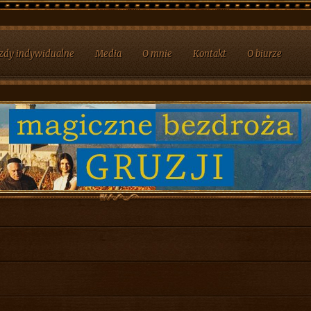
zdy indywidualne
Media
O mnie
Kontakt
O biurze