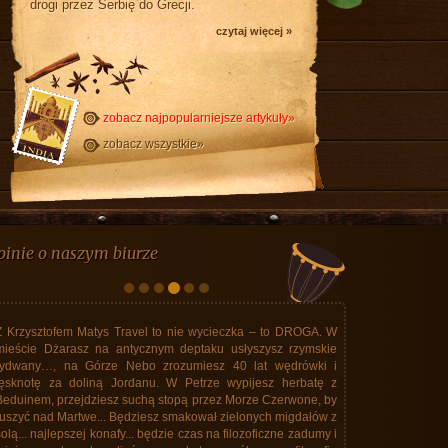
drogi przez Serbię do Grecji.
czytaj więcej »
zobacz najpopularniejsze artykuły»
zobacz wszystkie»
pinie o naszym biurze
Pierwszy raz pojechaliśmy za granicę z Matys Travel. Były
pewne obawy. Dotychczas mieliśmy pewne doświadczenia
wyłącznie z wielkimi biurami podróży. Rzeczywistość przerosła
wszelkie nasze oczekiwania. Byliśmy w lutym 2025 roku na
Kubie. To było niesamowite ! Doskonale ułożony program
imprezy. Trasa objazdu na Kubie wyczerpująca ale dająca
szansę zobaczenia wszystkiego co na Kubie warto obejrzeć.