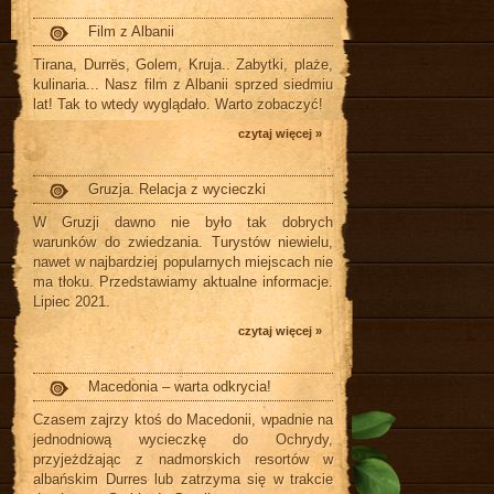
Film z Albanii
Tirana, Durrës, Golem, Kruja.. Zabytki, plaże,
kulinaria... Nasz film z Albanii sprzed siedmiu
lat! Tak to wtedy wyglądało. Warto zobaczyć!
czytaj więcej »
Gruzja. Relacja z wycieczki
W Gruzji dawno nie było tak dobrych
warunków do zwiedzania. Turystów niewielu,
nawet w najbardziej popularnych miejscach nie
ma tłoku. Przedstawiamy aktualne informacje.
Lipiec 2021.
czytaj więcej »
Macedonia – warta odkrycia!
Czasem zajrzy ktoś do Macedonii, wpadnie na
jednodniową wycieczkę do Ochrydy,
przyjeżdżając z nadmorskich resortów w
albańskim Durres lub zatrzyma się w trakcie