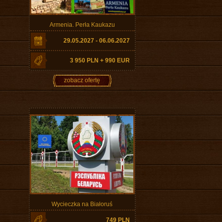
Armenia. Perła Kaukazu
29.05.2027 - 06.06.2027
3 950 PLN + 990 EUR
zobacz ofertę
Wycieczka na Białoruś
749 PLN