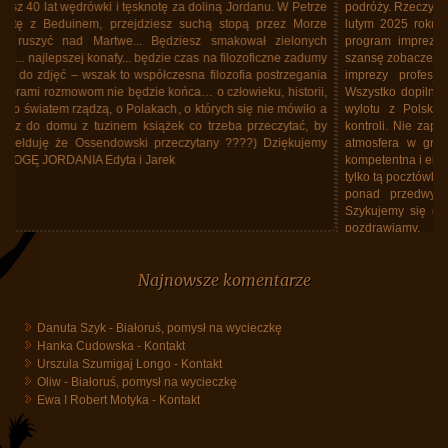
podróży. Rzeczywistość przerosła wszelkie nasze oczekiwania. Byliśmy w
lutym 2025 roku na Kubie. To było niesamowite ! Doskonale ułożony
program imprezy. Trasa objazdu na Kubie wyczerpująca ale dająca
szansę zobaczenia wszystkiego co na Kubie warto obejrzeć. Organizacja
imprezy profesjonalna pod każdym względem. Żadnych potknięć.
Wszystko dopilnowane i na czas. Opieka pilotek doskonała. Magda od
wylotu z Polski wszystkiego dopilnowywała nie tracąc nad niczym
kontroli. Nie zapominała też jak ważny jest dobry nastrój uczestników i
atmosfera w grupie. Kubańska przewodniczka Ania była bez granic
kompetentna i elokwentna. To ona otworzyła nam oczy na prawdziwą, nie
tylko tą pocztówkową Kubę. Efektem - niezapomniane wrażenia, znacznie
ponad przedwyjazdowe oczekiwania. Teraz czas na ciąg dalszy.
Szykujemy się do kolejnego wyjazdu z Waszym biurem. Dziękujemy i
pozdrawiamy.
Małgorzata i Leszek Myrdowie
Najnowsze komentarze
Danuta Szyk
-
Białoruś, pomysł na wycieczkę
Hanka Cudowska
-
Kontakt
Urszula Szumigaj Longo
-
Kontakt