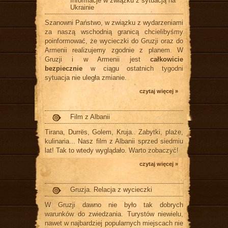
Informacje w związku z sytuacją na
Ukrainie
Szanowni Państwo, w związku z wydarzeniami
za naszą wschodnią granicą chcielibyśmy
poinformować, że wycieczki do Gruzji oraz do
Armenii realizujemy zgodnie z planem. W
Gruzji i w Armenii jest
całkowicie
bezpiecznie
w ciągu ostatnich tygodni
sytuacja nie uległa zmianie.
czytaj więcej »
Film z Albanii
Tirana, Durrës, Golem, Kruja.. Zabytki, plaże,
kulinaria... Nasz film z Albanii sprzed siedmiu
lat! Tak to wtedy wyglądało. Warto zobaczyć!
czytaj więcej »
Gruzja. Relacja z wycieczki
W Gruzji dawno nie było tak dobrych
warunków do zwiedzania. Turystów niewielu,
nawet w najbardziej popularnych miejscach nie