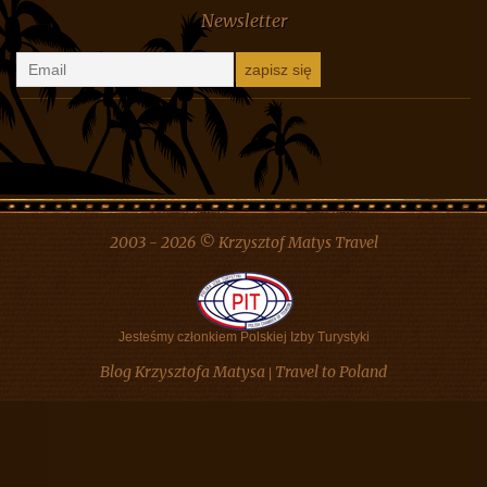
Oliw
-
Białoruś, pomysł na wycieczkę
Ewa I Robert Motyka
-
Kontakt
Newsletter
2003 - 2026 © Krzysztof Matys Travel
Jesteśmy członkiem Polskiej Izby Turystyki
Blog Krzysztofa Matysa
Travel to Poland
|