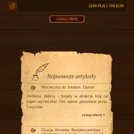
2200 PLN + 700 EUR
zobacz ofertę
Najnowsze artykuły
Wycieczka do Jordanii. Opinie
Jordania, piękny i bogaty w atrakcje kraj na
super wycieczkę! Oto opinie przesłane przez
Turystów.
czytaj więcej »
Gruzja, Armenia. Bezpieczeństwo.