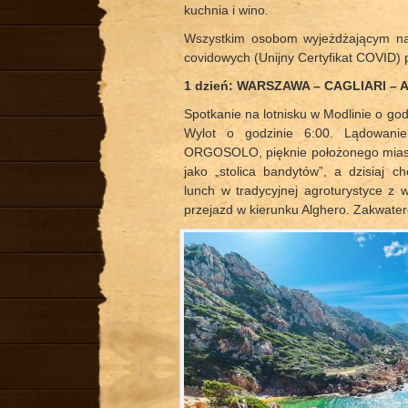
kuchnia i wino.
Wszystkim osobom wyjeżdżającym na
covidowych (Unijny Certyfikat COVID) 
1 dzień: WARSZAWA – CAGLIARI –
Spotkanie na lotnisku w Modlinie o go
Wylot o godzinie 6:00. Lądowanie
ORGOSOLO, pięknie położonego miast
jako „stolica bandytów”, a dzisiaj c
lunch w tradycyjnej agroturystyce 
przejazd w kierunku Alghero. Zakwater