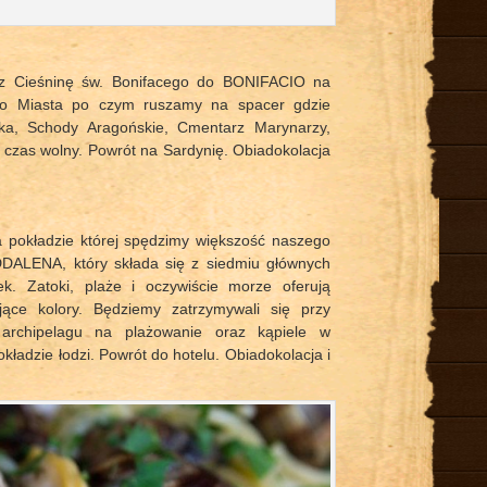
z Cieśninę św. Bonifacego do BONIFACIO na
ego Miasta po czym ruszamy na spacer gdzie
ika, Schody Aragońskie, Cmentarz Marynarzy,
u czas wolny. Powrót na Sardynię. Obiadokolacja
na pokładzie której spędzimy większość naszego
ALENA, który składa się z siedmiu głównych
k. Zatoki, plaże i oczywiście morze oferują
jące kolory. Będziemy zatrzymywali się przy
archipelagu na plażowanie oraz kąpiele w
adzie łodzi. Powrót do hotelu. Obiadokolacja i