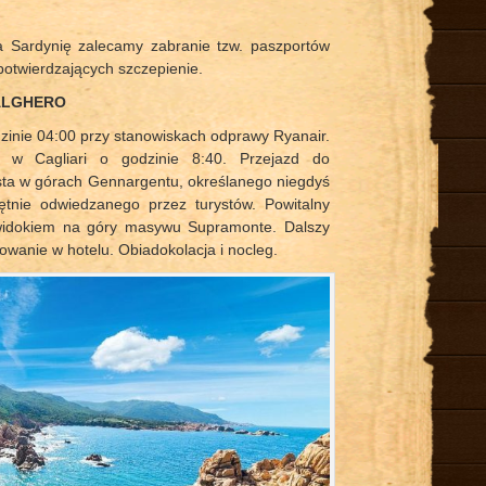
 Sardynię zalecamy zabranie tzw. paszportów
potwierdzających szczepienie.
 ALGHERO
dzinie 04:00 przy stanowiskach odprawy Ryanair.
 w Cagliari o godzinie 8:40. Przejazd do
a w górach Gennargentu, określanego niegdyś
hętnie odwiedzanego przez turystów. Powitalny
z widokiem na góry masywu Supramonte. Dalszy
owanie w hotelu. Obiadokolacja i nocleg.