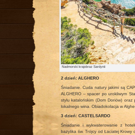
Nadmorski krajobraz Sardynii
2 dzień:
ALGHERO
Śniadanie. Cuda natury jakimi są 
ALGHERO – spacer po urokliwym Star
stylu katalońskim (Dom Doriów) oraz p
lokalnego wina. Obiadokolacja w Alghe
3 dzień: CASTELSARDO
Śniadanie i wykwaterowanie z ho
bazylika św. Trójcy od Łaciatej Krow