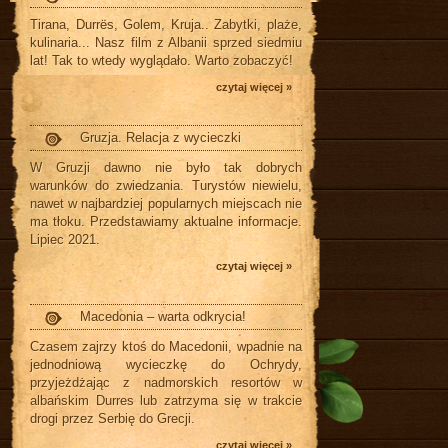
Tirana, Durrës, Golem, Kruja.. Zabytki, plaże,
kulinaria... Nasz film z Albanii sprzed siedmiu
lat! Tak to wtedy wyglądało. Warto zobaczyć!
czytaj więcej »
Gruzja. Relacja z wycieczki
W Gruzji dawno nie było tak dobrych
warunków do zwiedzania. Turystów niewielu,
nawet w najbardziej popularnych miejscach nie
ma tłoku. Przedstawiamy aktualne informacje.
Lipiec 2021.
czytaj więcej »
Macedonia – warta odkrycia!
Czasem zajrzy ktoś do Macedonii, wpadnie na
jednodniową wycieczkę do Ochrydy,
przyjeżdżając z nadmorskich resortów w
albańskim Durres lub zatrzyma się w trakcie
drogi przez Serbię do Grecji.
czytaj więcej »