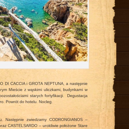
CAPO DI CACCIA i GROTA NEPTUNA, a następnie
ym Mieście z wąskimi uliczkami, budynkami w
ozostałościami starych fortyfikacji. Degustacja
ro. Powrót do hotelu. Nocleg.
telu. Następnie zwiedzamy CODRONGIANOS –
y oraz CASTELSARDO – urokliwie położone Stare