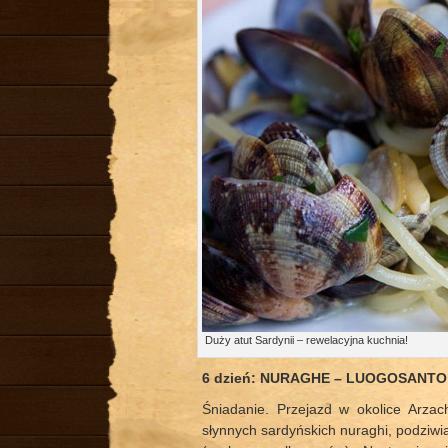
Duży atut Sardynii – rewelacyjna kuchnia!
6 dzień: NURAGHE – LUOGOSANT
Śniadanie. Przejazd w okolice Arza
słynnych sardyńskich nuraghi, podziw