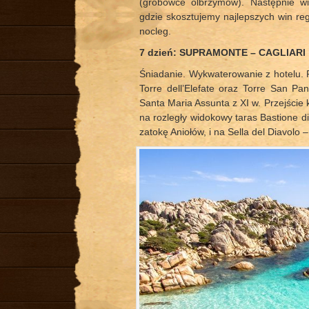
(grobowce olbrzymów). Następnie 
gdzie skosztujemy najlepszych win reg
nocleg.
7 dzień: SUPRAMONTE – CAGLIARI
Śniadanie. Wykwaterowanie z hotelu. P
Torre dell’Elefate oraz Torre San Pan
Santa Maria Assunta z XI w. Przejście 
na rozległy widokowy taras Bastione 
zatokę Aniołów, i na Sella del Diavolo –