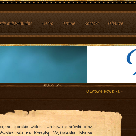
zdy indywidualne
Media
O mnie
Kontakt
O biurze
O Lwowie słów kilka
»
iękne górskie widoki. Urokliwe starówki oraz
również rejs na Korsykę. Wyśmienita lokalna