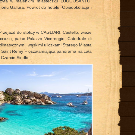
wizyta w maleńkim miasteczku LUOGOSANTO,
ionu Gallura. Powrót do hotelu. Obiadokolacja i
rzejazd do stolicy w CAGLIARI: Castello, wieże
crazio, pałac Palazzo Vicereggio, Catedrale di
klimatycznymi, wąskimi uliczkami Starego Miasta
di Saint Remy – oszałamiająca panorama na całą
 Czarcie Siodło.