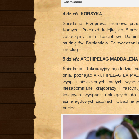
Castelsardo
4 dzień: KORSYKA
Śniadanie. Przeprawa promowa prze
Korsyce. Przejazd kolejką do Star
zobaczymy m.in. kościół św. Domin
studnię św. Bartłomieja. Po zwiedzani
i nocleg.
5 dzień:
ARCHIPELAG MADDALENA
Śniadanie. Rekreacyjny rejs łodzią, 
dnia, poznając ARCHIPELAG LA MADD
wysp i niezliczonych małych wysepe
niezapomniane krajobrazy i fascynu
kolejnych wyspach należących do 
szmaragdowych zatokach. Obiad na pokł
nocleg.