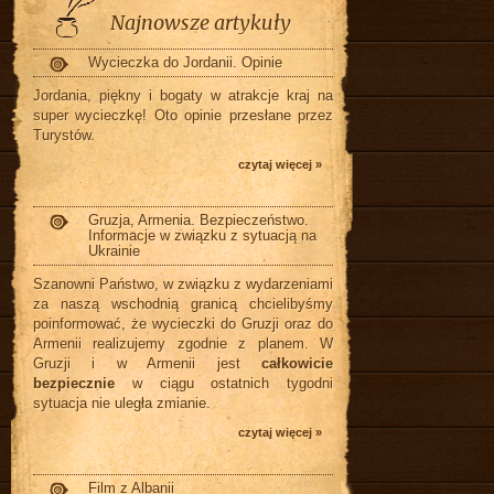
Najnowsze artykuły
Wycieczka do Jordanii. Opinie
Jordania, piękny i bogaty w atrakcje kraj na
super wycieczkę! Oto opinie przesłane przez
Turystów.
czytaj więcej »
Gruzja, Armenia. Bezpieczeństwo.
Informacje w związku z sytuacją na
Ukrainie
Szanowni Państwo, w związku z wydarzeniami
za naszą wschodnią granicą chcielibyśmy
poinformować, że wycieczki do Gruzji oraz do
Armenii realizujemy zgodnie z planem. W
Gruzji i w Armenii jest
całkowicie
bezpiecznie
w ciągu ostatnich tygodni
sytuacja nie uległa zmianie.
czytaj więcej »
Film z Albanii