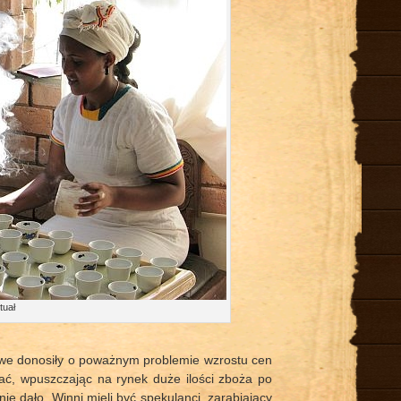
tuał
sowe donosiły o poważnym problemie wzrostu cen
ać, wpuszczając na rynek duże ilości zboża po
nie dało. Winni mieli być spekulanci, zarabiający