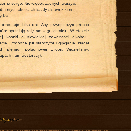
 ziarna sorgo. Nic więcej, żadnych warzyw,
dnionych okolicach każdy skrawek ziemi
ydzę.
rmentuje kilka dni. Aby przyspieszyć proces
które spełniają rolę naszego chmielu. W efekcie
j kaszki o niewielkiej zawartości alkoholu.
cie. Podobne pili starożytni Egipcjanie. Nadal
h plemion południowej Etiopii. Widzieliśmy,
 Zapach nam wystarczył.
Matysa
pisze: