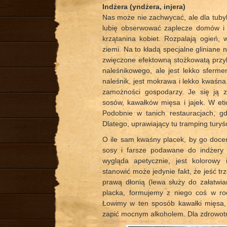
Indżera (yndżera, injera)
Nas może nie zachwycać, ale dla tuby
lubię obserwować zaplecze domów i 
krzątanina kobiet. Rozpalają ogień,
ziemi. Na to kładą specjalne gliniane 
zwięczone efektowną stożkowatą przyk
naleśnikowego, ale jest lekko sferm
naleśnik, jest mokrawa i lekko kwaśna.
zamożności gospodarzy. Je się ją 
sosów, kawałków mięsa i jajek. W et
Podobnie w tanich restauracjach, g
Dlatego, uprawiający tu tramping turyści
O ile sam kwaśny placek, by go doc
sosy i farsze podawane do indżery 
wygląda apetycznie, jest kolorowy
stanowić może jedynie fakt, że jeść t
prawą dłonią (lewa służy do załatwia
placka, formujemy z niego coś w ro
Łowimy w ten sposób kawałki mięsa,
zapić mocnym alkoholem. Dla zdrowotn