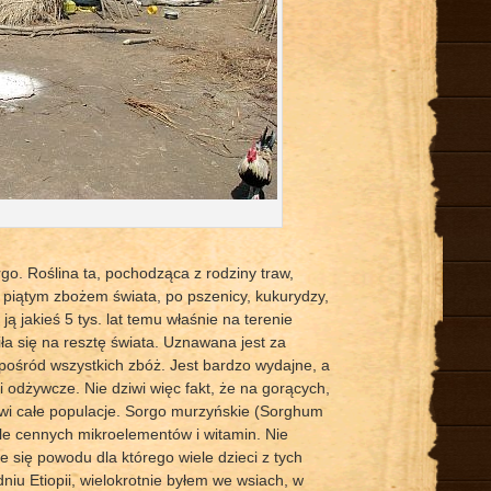
go. Roślina ta, pochodząca z rodziny traw,
piątym zbożem świata, po pszenicy, kukurydzy,
ją jakieś 5 tys. lat temu właśnie na terenie
niła się na resztę świata. Uznawana jest za
spośród wszystkich zbóż. Jest bardzo wydajne, a
 odżywcze. Nie dziwi więc fakt, że na gorących,
wi całe populacje. Sorgo murzyńskie (Sorghum
ele cennych mikroelementów i witamin. Nie
je się powodu dla którego wiele dzieci z tych
niu Etiopii, wielokrotnie byłem we wsiach, w