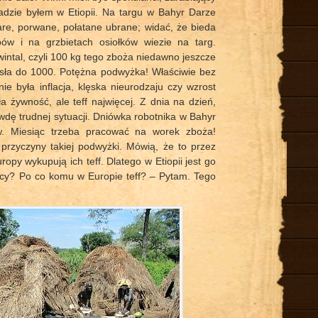
opadzie byłem w Etiopii. Na targu w Bahyr Darze
re, porwane, połatane ubrane; widać, że bieda
pów i na grzbietach osiołków wiezie na targ.
intal, czyli 100 kg tego zboża niedawno jeszcze
osła do 1000. Potężna podwyżka! Właściwie bez
 była inflacja, klęska nieurodzaju czy wzrost
 żywność, ale teff najwięcej. Z dnia na dzień,
wdę trudnej sytuacji. Dniówka robotnika w Bahyr
. Miesiąc trzeba pracować na worek zboża!
rzyczyny takiej podwyżki. Mówią, że to przez
opy wykupują ich teff. Dlatego w Etiopii jest go
obcy? Po co komu w Europie teff? – Pytam. Tego