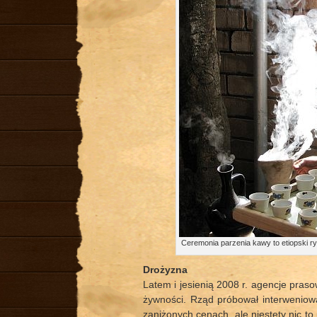
Ceremonia parzenia kawy to etiopski ry
Drożyzna
Latem i jesienią 2008 r. agencje pra
żywności. Rząd próbował interweniow
zaniżonych cenach, ale niestety nic to 