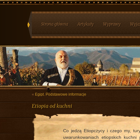
Strona główna
Artykuły
Wyprawy
Wyja
«
Egipt. Podstawowe informacje
Etiopia od kuchni
Co jedzą Etiopczycy i czego my, tu
uwarunkowaniach etiopskich kuchni p