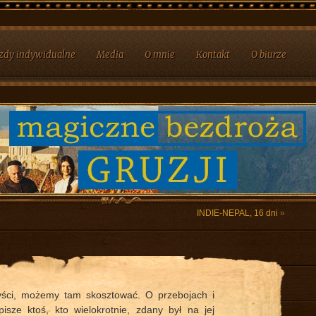
zdy indywidualne
Media
O mnie
Kontakt
O biurze
INDIE-NEPAL, 16 dni
»
ryści, możemy tam skosztować. O przebojach i
isze ktoś, kto wielokrotnie, zdany był na jej