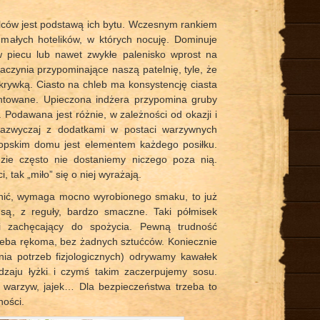
lców jest podstawą ich bytu. Wczesnym rankiem
małych hotelików, w których nocuję. Dominuje
 w piecu lub nawet zwykłe palenisko wprost na
naczynia przypominające naszą patelnię, tyle, że
rywką. Ciasto na chleb ma konsystencję ciasta
entowane. Upieczona indżera przypomina gruby
 Podawana jest różnie, w zależności od okazji i
zazwyczaj z dodatkami w postaci warzywnych
iopskim domu jest elementem każdego posiłku.
dzie często nie dostaniemy niczego poza nią.
, tak „miło” się o niej wyrażają.
enić, wymaga mocno wyrobionego smaku, to już
są, z reguły, bardzo smaczne. Taki półmisek
 i zachęcający do spożycia. Pewną trudność
rzeba rękoma, bez żadnych sztućców. Koniecznie
nia potrzeb fizjologicznych) odrywamy kawałek
dzaju łyżki i czymś takim zaczerpujemy sosu.
 warzyw, jajek… Dla bezpieczeństwa trzeba to
ości.