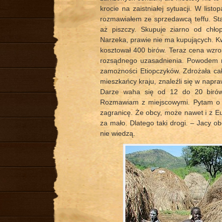
krocie na zaistniałej sytuacji. W list
rozmawiałem ze sprzedawcą teffu. Sta
aż piszczy. Skupuje ziarno od chło
Narzeka, prawie nie ma kupujących. Kw
kosztował 400 birów. Teraz cena wzr
rozsądnego uzasadnienia. Powodem nie
zamożności Etiopczyków. Zdrożała cała
mieszkańcy kraju, znaleźli się w napra
Darze waha się od 12 do 20 birów
Rozmawiam z miejscowymi. Pytam o p
zagranicę. Że obcy, może nawet i z Eur
za mało. Dlatego taki drogi. – Jacy 
nie wiedzą.