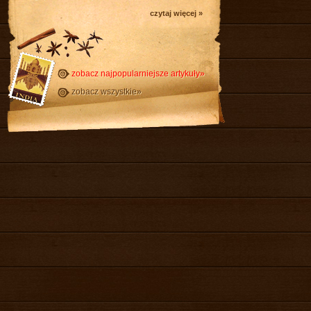
czytaj więcej »
zobacz najpopularniejsze artykuły»
zobacz wszystkie»