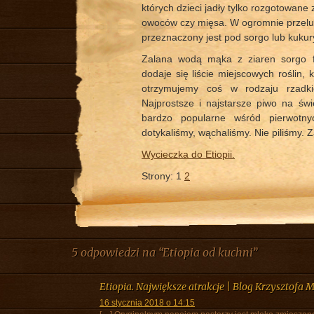
których dzieci jadły tylko rozgotowane
owoców czy mięsa. W ogromnie przelu
przeznaczony jest pod sorgo lub kukur
Zalana wodą mąka z ziaren sorgo fe
dodaje się liście miejscowych roślin, 
otrzymujemy coś w rodzaju rzadkie
Najprostsze i najstarsze piwo na świe
bardzo popularne wśród pierwotnyc
dotykaliśmy, wąchaliśmy. Nie piliśmy.
Wycieczka do Etiopii.
Strony:
1
2
5 odpowiedzi na “Etiopia od kuchni”
Etiopia. Największe atrakcje | Blog Krzysztofa 
16 stycznia 2018 o 14:15