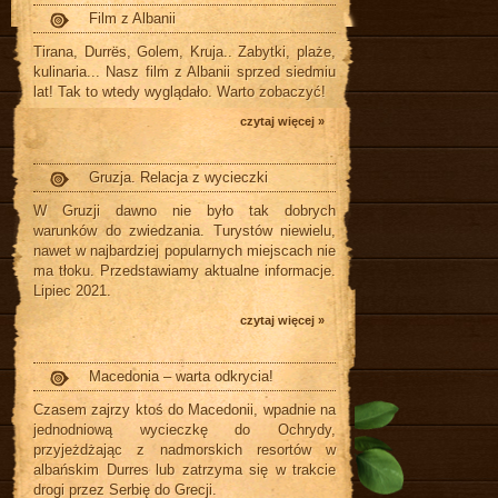
Film z Albanii
Tirana, Durrës, Golem, Kruja.. Zabytki, plaże,
kulinaria... Nasz film z Albanii sprzed siedmiu
lat! Tak to wtedy wyglądało. Warto zobaczyć!
czytaj więcej »
Gruzja. Relacja z wycieczki
W Gruzji dawno nie było tak dobrych
warunków do zwiedzania. Turystów niewielu,
nawet w najbardziej popularnych miejscach nie
ma tłoku. Przedstawiamy aktualne informacje.
Lipiec 2021.
czytaj więcej »
Macedonia – warta odkrycia!
Czasem zajrzy ktoś do Macedonii, wpadnie na
jednodniową wycieczkę do Ochrydy,
przyjeżdżając z nadmorskich resortów w
albańskim Durres lub zatrzyma się w trakcie
drogi przez Serbię do Grecji.