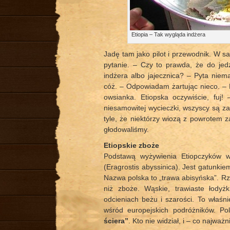
Etiopia – Tak wygląda indżera
Jadę tam jako pilot i przewodnik. W s
pytanie. – Czy to prawda, że do jedze
indżera albo jajecznica? – Pyta niema
cóż. – Odpowiadam żartując nieco. – N
owsianka. Etiopska oczywiście, fuj!
niesamowitej wycieczki, wszyscy są z
tyle, że niektórzy wiozą z powrotem z
głodowaliśmy.
Etiopskie zboże
Podstawą wyżywienia Etiopczyków w 
(Eragrostis abyssinica). Jest gatunkie
Nazwa polska to „trawa abisyńska”. Rze
niż zboże. Wąskie, trawiaste łody
odcieniach beżu i szarości. To właśnie
wśród europejskich podróżników. Po
ściera”
. Kto nie widział, i – co najważ