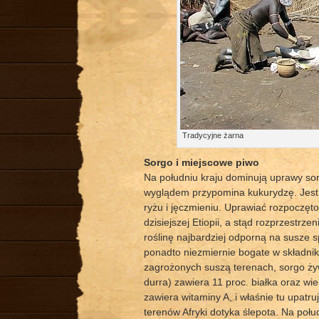
Tradycyjne żarna
Sorgo i miejscowe piwo
Na południu kraju dominują uprawy sor
wyglądem przypomina kukurydzę. Jest 
ryżu i jęczmieniu. Uprawiać rozpoczęto 
dzisiejszej Etiopii, a stąd rozprzestrze
roślinę najbardziej odporną na susze 
ponadto niezmiernie bogate w składniki
zagrożonych suszą terenach, sorgo ży
durra) zawiera 11 proc. białka oraz wi
zawiera witaminy A, i właśnie tu upatru
terenów Afryki dotyka ślepota. Na połud