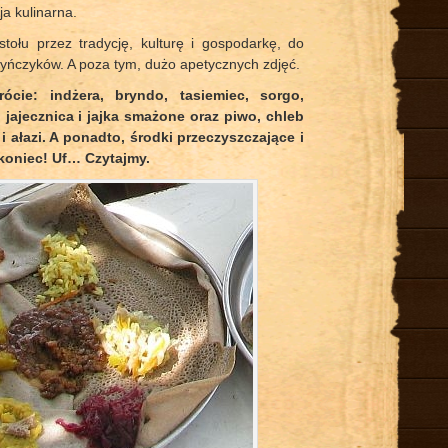
ja kulinarna.
tołu przez tradycję, kulturę i gospodarkę, do
syńczyków. A poza tym, dużo apetycznych zdjęć.
rócie: indżera, bryndo, tasiemiec, sorgo,
 jajecznica i jajka smażone oraz piwo, chleb
i ałazi. A ponadto, środki przeczyszczające i
 koniec! Uf… Czytajmy.