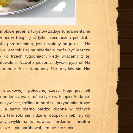
amolocie jeden z turystów zadaje fundamentalne
nia w Etiopii jest tylko niesmaczna jak diabli
l z przerażeniem, jest uczulony na jajka. – No
ie jest tak źle; na śniadanie może być jeszcze
 – Po trzech tygodniach, kiedy wracamy z tej
adowoleni. Nawet z jedzenia. Bywało pyszne! Na
abrane z Polski kabanosy. Nie przydały się. Nie
środkowej i północnej części kraju jest teff
m endemicznym, rośnie tylko w Etiopii i Sudanie.
czywiście, roślina ta bardziej przypomina trawę
żki, a samo ziarno bardzo drobne w różnych
 z tefu robi się indżerę, etiopski chleb, słynny
lacy zwykli na to mawiać:
„indżera – mokra
niejsze – nie spróbował, ten nie zrozumie.