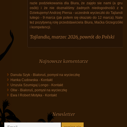
razie podziekowania dla Biura, że zajęło sie nami (a grupa spora, 40
osób) i że nie doznaliśmy żadnych niedogodnośći z tego powodu.
Dziekujemy! Andrzej Piersa - uczestnik wycieczki do Tajlandii w dniach 25
lutego - 9 marca (jak potem się okazało do 12 marca). Należy podkreślić
też pozytywną rolę przedstawiciela Biura, Maćka Grzegrzółki, siła spokoju
i kompetencji.
Tajlandia, marzec 2026, powrót do Polski
Najnowsze komentarze
Danuta Szyk
-
Białoruś, pomysł na wycieczkę
Hanka Cudowska
-
Kontakt
Urszula Szumigaj Longo
-
Kontakt
Oliw
-
Białoruś, pomysł na wycieczkę
Ewa I Robert Motyka
-
Kontakt
Newsletter