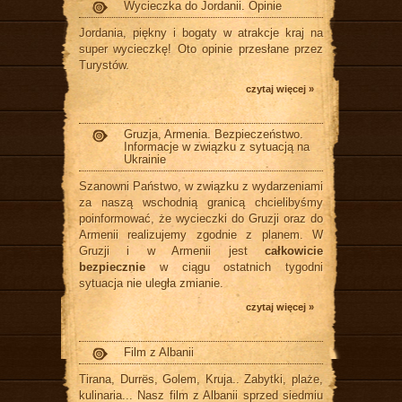
Wycieczka do Jordanii. Opinie
Jordania, piękny i bogaty w atrakcje kraj na
super wycieczkę! Oto opinie przesłane przez
Turystów.
czytaj więcej »
Gruzja, Armenia. Bezpieczeństwo.
Informacje w związku z sytuacją na
Ukrainie
Szanowni Państwo, w związku z wydarzeniami
za naszą wschodnią granicą chcielibyśmy
poinformować, że wycieczki do Gruzji oraz do
Armenii realizujemy zgodnie z planem. W
Gruzji i w Armenii jest
całkowicie
bezpiecznie
w ciągu ostatnich tygodni
sytuacja nie uległa zmianie.
czytaj więcej »
Film z Albanii
Tirana, Durrës, Golem, Kruja.. Zabytki, plaże,
kulinaria... Nasz film z Albanii sprzed siedmiu