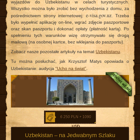
wyjazdów do Uzbekistanu w celach turystycznych.
Wszystko można było zrobić bez wychodzenia z domu, za
e-visa.gov.uz
pośrednictwem strony internetowej:
. Trzeba
było wypełnić aplikację on-line, wgrać zdjęcie paszportowe
oraz skan paszportu i dokonać opłaty (płatność kartą). Po
spełnieniu tych warunków wizę otrzymywało się drogą
mailową (na osobnej kartce, bez wklejania do paszportu).
Zobacz nasze pozostałe artykuły na temat
Uzbekistanu
.
Tu można posłuchać, jak Krzysztof Matys opowiada o
.
Uzbekistanie: audycja
“Ucho na świat”
6 250 PLN + 1090
USD
Uzbekistan – na Jedwabnym Szlaku