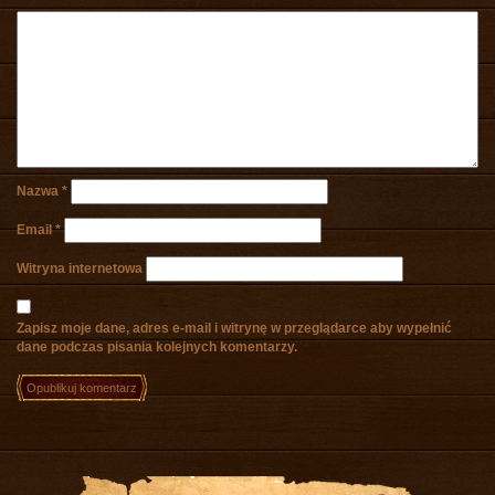
Nazwa
*
Email
*
Witryna internetowa
Zapisz moje dane, adres e-mail i witrynę w przeglądarce aby wypełnić
dane podczas pisania kolejnych komentarzy.