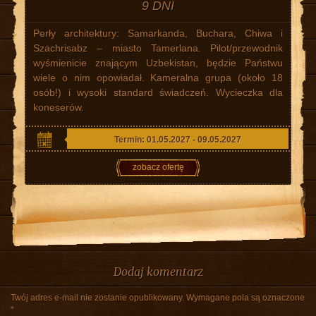
9 DNI
Perły architektury: Samarkanda, Buchara, Chiwa i
Szachrisabz – miasto Tamerlana. Pilot/przewodnik
wyśmienicie znającym Uzbekistan, będzie Państwu
wiele o nim opowiadał. Kameralna grupa (około 18
osób!) i wysoki standard świadczeń. Wycieczka dla
koneserów.
Termin: 01.05.2027 - 09.05.2027
zobacz ofertę
Dodaj komentarz
Twój adres e-mail nie zostanie opublikowany.
Wymagane pola są oznaczone
*