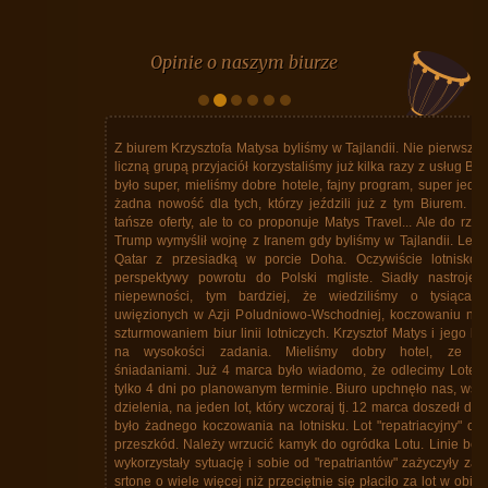
Opinie o naszym biurze
Z biurem Krzysztofa Matysa byliśmy w Tajlandii. Nie pierwszy raz. Z dość
liczną grupą przyjaciół korzystaliśmy już kilka razy z usług Biura. Zawsze
było super, mieliśmy dobre hotele, fajny program, super jedzenie. Ale to
żadna nowość dla tych, którzy jeździli już z tym Biurem. Wiem, że są
tańsze oferty, ale to co proponuje Matys Travel... Ale do rzeczy. Donald
Trump wymyślił wojnę z Iranem gdy byliśmy w Tajlandii. Lecieliśmy linią
Qatar z przesiadką w porcie Doha. Oczywiście lotnisko zamknięte,
perspektywy powrotu do Polski mgliste. Siadły nastroje z powodu
niepewności, tym bardziej, że wiedziliśmy o tysiącach Polaków
uwięzionych w Azji Poludniowo-Wschodniej, koczowaniu na lotniskach,
szturmowaniem biur linii lotniczych. Krzysztof Matys i jego biuro stanęło
na wysokości zadania. Mieliśmy dobry hotel, ze znakomitymi
śniadaniami. Już 4 marca było wiadomo, że odlecimy Lotem 12 marca
tylko 4 dni po planowanym terminie. Biuro upchnęło nas, wszystkich bez
dzielenia, na jeden lot, który wczoraj tj. 12 marca doszedł do skutku. Nie
było żadnego koczowania na lotnisku. Lot "repatriacyjny" odbył się bez
przeszkód. Należy wrzucić kamyk do ogródka Lotu. Linie bez skrupułów
wykorzystały sytuację i sobie od "repatriantów" zażyczyły za lot w jedną
srtone o wiele więcej niż przeciętnie się płaciło za lot w obie. W każdym