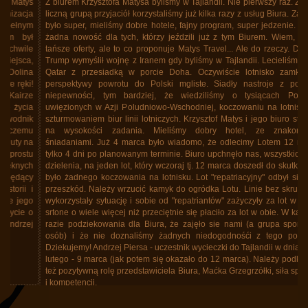
Z biurem Krzysztofa Matysa byliśmy w Tajlandii. Nie pierwszy raz. Z dość
liczną grupą przyjaciół korzystaliśmy już kilka razy z usług Biura. Zawsze
było super, mieliśmy dobre hotele, fajny program, super jedzenie. Ale to
żadna nowość dla tych, którzy jeździli już z tym Biurem. Wiem, że są
tańsze oferty, ale to co proponuje Matys Travel... Ale do rzeczy. Donald
Trump wymyślił wojnę z Iranem gdy byliśmy w Tajlandii. Lecieliśmy linią
Qatar z przesiadką w porcie Doha. Oczywiście lotnisko zamknięte,
perspektywy powrotu do Polski mgliste. Siadły nastroje z powodu
niepewności, tym bardziej, że wiedziliśmy o tysiącach Polaków
uwięzionych w Azji Poludniowo-Wschodniej, koczowaniu na lotniskach,
szturmowaniem biur linii lotniczych. Krzysztof Matys i jego biuro stanęło
na wysokości zadania. Mieliśmy dobry hotel, ze znakomitymi
śniadaniami. Już 4 marca było wiadomo, że odlecimy Lotem 12 marca
tylko 4 dni po planowanym terminie. Biuro upchnęło nas, wszystkich bez
dzielenia, na jeden lot, który wczoraj tj. 12 marca doszedł do skutku. Nie
było żadnego koczowania na lotnisku. Lot "repatriacyjny" odbył się bez
przeszkód. Należy wrzucić kamyk do ogródka Lotu. Linie bez skrupułów
wykorzystały sytuację i sobie od "repatriantów" zażyczyły za lot w jedną
srtone o wiele więcej niż przeciętnie się płaciło za lot w obie. W każdym
razie podziekowania dla Biura, że zajęło sie nami (a grupa spora, 40
osób) i że nie doznaliśmy żadnych niedogodnośći z tego powodu.
Dziekujemy! Andrzej Piersa - uczestnik wycieczki do Tajlandii w dniach 25
lutego - 9 marca (jak potem się okazało do 12 marca). Należy podkreślić
też pozytywną rolę przedstawiciela Biura, Maćka Grzegrzółki, siła spokoju
i kompetencji.
Tajlandia, marzec 2026, powrót do Polski