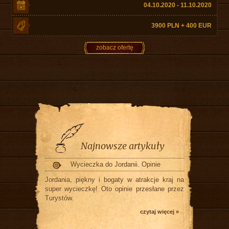
04.10.2020 - 11.10.2020
3900 PLN + 400 EUR
zobacz ofertę
Najnowsze artykuły
Wycieczka do Jordanii. Opinie
Jordania, piękny i bogaty w atrakcje kraj na
super wycieczkę! Oto opinie przesłane przez
Turystów.
czytaj więcej »