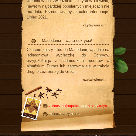
warunków do zwiedzania. Turystów niewielu,
nawet w najbardziej popularnych miejscach nie
ma tłoku. Przedstawiamy aktualne informacje.
Lipiec 2021.
czytaj więcej »
Macedonia – warta odkrycia!
Czasem zajrzy ktoś do Macedonii, wpadnie na
jednodniową wycieczkę do Ochrydy,
przyjeżdżając z nadmorskich resortów w
albańskim Durres lub zatrzyma się w trakcie
drogi przez Serbię do Grecji.
czytaj więcej »
zobacz najpopularniejsze artykuły»
zobacz wszystkie»