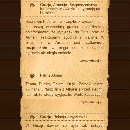
Gruzja, Armenia. Bezpieczeństwo.
Informacje w związku z sytuacją na
Ukrainie
Szanowni Państwo, w związku z wydarzeniami
za naszą wschodnią granicą chcielibyśmy
poinformować, że wycieczki do Gruzji oraz do
Armenii realizujemy zgodnie z planem. W
Gruzji i w Armenii jest
całkowicie
bezpiecznie
w ciągu ostatnich tygodni
sytuacja nie uległa zmianie.
czytaj więcej »
Film z Albanii
Tirana, Durrës, Golem, Kruja.. Zabytki, plaże,
kulinaria... Nasz film z Albanii sprzed siedmiu
lat! Tak to wtedy wyglądało. Warto zobaczyć!
czytaj więcej »
Gruzja. Relacja z wycieczki
W Gruzji dawno nie było tak dobrych