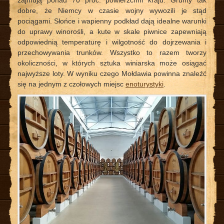
zajmują ponad 70 proc. powierzchni kraju. Grunty tak
dobre, że Niemcy w czasie wojny wywozili je stąd
pociągami. Słońce i wapienny podkład dają idealne warunki
do uprawy winorośli, a kute w skale piwnice zapewniają
odpowiednią temperaturę i wilgotność do dojrzewania i
przechowywania trunków. Wszystko to razem tworzy
okoliczności, w których sztuka winiarska może osiągać
najwyższe loty. W wyniku czego Mołdawia powinna znaleźć
się na jednym z czołowych miejsc
enoturystyki
.