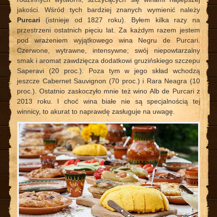
jakości. Wśród tych bardziej znanych wymienić należy
Purcari
(istnieje od 1827 roku). Byłem kilka razy na
przestrzeni ostatnich pięciu lat. Za każdym razem jestem
pod wrażeniem wyjątkowego wina Negru de Purcari.
Czerwone, wytrawne, intensywne; swój niepowtarzalny
smak i aromat zawdzięcza dodatkowi gruzińskiego szczepu
Saperavi (20 proc.). Poza tym w jego skład wchodzą
jeszcze Cabernet Sauvignon (70 proc.) i Rara Neagra (10
proc.). Ostatnio zaskoczyło mnie też wino Alb de Purcari z
2013 roku. I choć wina białe nie są specjalnością tej
winnicy, to akurat to naprawdę zasługuje na uwagę.