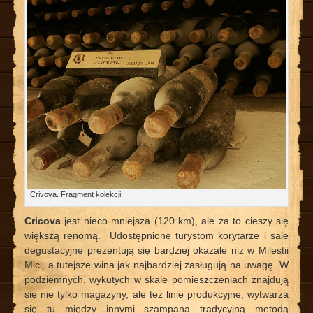
Crivova. Fragment kolekcji
Cricova
jest nieco mniejsza (120 km), ale za to cieszy się
większą renomą. Udostępnione turystom korytarze i sale
degustacyjne prezentują się bardziej okazale niż w Milestii
Mici, a tutejsze wina jak najbardziej zasługują na uwagę. W
podziemnych, wykutych w skale pomieszczeniach znajdują
się nie tylko magazyny, ale też linie produkcyjne, wytwarza
się tu między innymi szampana tradycyjną metodą