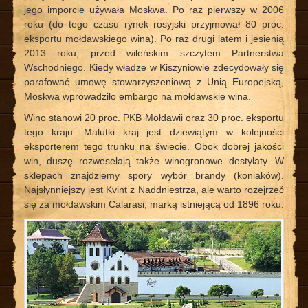
jego imporcie używała Moskwa. Po raz pierwszy w 2006
roku (do tego czasu rynek rosyjski przyjmował 80 proc.
eksportu mołdawskiego wina). Po raz drugi latem i jesienią
2013 roku, przed wileńskim szczytem Partnerstwa
Wschodniego. Kiedy władze w Kiszyniowie zdecydowały się
parafować umowę stowarzyszeniową z Unią Europejską,
Moskwa wprowadziło embargo na mołdawskie wina.
Wino stanowi 20 proc. PKB Mołdawii oraz 30 proc. eksportu
tego kraju. Malutki kraj jest dziewiątym w kolejności
eksporterem tego trunku na świecie. Obok dobrej jakości
win, duszę rozweselają także winogronowe destylaty. W
sklepach znajdziemy spory wybór brandy (koniaków).
Najsłynniejszy jest Kvint z Naddniestrza, ale warto rozejrzeć
się za mołdawskim Calarasi, marką istniejącą od 1896 roku.