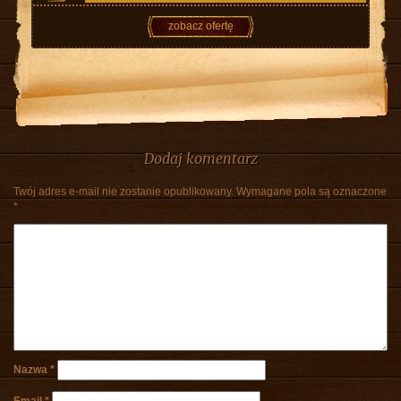
zobacz ofertę
Dodaj komentarz
Twój adres e-mail nie zostanie opublikowany.
Wymagane pola są oznaczone
*
Nazwa
*