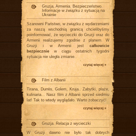
Gruzja, Armenia. Bezpieczeństwo.
Informacje w związku z sytuacją na
Ukrainie
Szanowni Państwo, w związku z wydarzeniami
za naszą wschodnią granicą chcielibyśmy
poinformować, że wycieczki do Gruzji oraz do
Armenii realizujemy zgodnie z planem. W
Gruzji i w Armenii jest
całkowicie
bezpiecznie
w ciągu ostatnich tygodni
sytuacja nie uległa zmianie.
czytaj więcej »
Film z Albanii
Tirana, Durrës, Golem, Kruja.. Zabytki, plaże,
kulinaria... Nasz film z Albanii sprzed siedmiu
lat! Tak to wtedy wyglądało. Warto zobaczyć!
czytaj więcej »
Gruzja. Relacja z wycieczki
W Gruzji dawno nie było tak dobrych