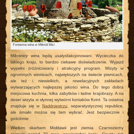
Fontanna wina w Milestii Mici
Miłośnicy wina będą usatysfakcjonowani. Wycieczka do
takiego kraju, to bardzo ciekawe doświadczenie. Wyjazd
wypełni zróżnicowany i atrakcyjny program. Wizyty w
ogromnych winnicach, największych na świecie piwnicach,
ale też i niewielkich, a rewelacyjnych zakładach
wytwarzających najlepszej jakości wina. Do tego dobra
miejscowa kuchnia, kilka zabytków i ładne krajobrazy. A na
deser wizyta w słynnej wytwórni koniaków Kvint. Ta ostatnia
znajduje się w
Naddniestrzu
, separatystycznej republice,
ale śmiało można się tam wybrać. Jest bezpiecznie i
gościnnie.
Wielkim skarbem Mołdawii jest ziemia. Czarnoziemy