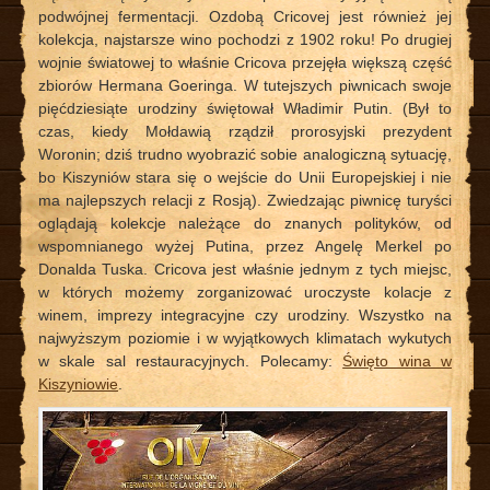
podwójnej fermentacji. Ozdobą Cricovej jest również jej
kolekcja, najstarsze wino pochodzi z 1902 roku! Po drugiej
wojnie światowej to właśnie Cricova przejęła większą część
zbiorów Hermana Goeringa. W tutejszych piwnicach swoje
pięćdziesiąte urodziny świętował Władimir Putin. (Był to
czas, kiedy Mołdawią rządził prorosyjski prezydent
Woronin; dziś trudno wyobrazić sobie analogiczną sytuację,
bo Kiszyniów stara się o wejście do Unii Europejskiej i nie
ma najlepszych relacji z Rosją). Zwiedzając piwnicę turyści
oglądają kolekcje należące do znanych polityków, od
wspomnianego wyżej Putina, przez Angelę Merkel po
Donalda Tuska. Cricova jest właśnie jednym z tych miejsc,
w których możemy zorganizować uroczyste kolacje z
winem, imprezy integracyjne czy urodziny. Wszystko na
najwyższym poziomie i w wyjątkowych klimatach wykutych
w skale sal restauracyjnych. Polecamy:
Święto wina w
Kiszyniowie
.