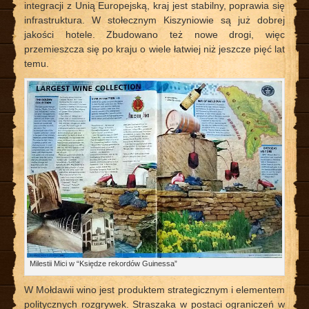
integracji z Unią Europejską, kraj jest stabilny, poprawia się
infrastruktura. W stołecznym Kiszyniowie są już dobrej
jakości hotele. Zbudowano też nowe drogi, więc
przemieszcza się po kraju o wiele łatwiej niż jeszcze pięć lat
temu.
Milestii Mici w “Księdze rekordów Guinessa”
W Mołdawii wino jest produktem strategicznym i elementem
politycznych rozgrywek. Straszaka w postaci ograniczeń w