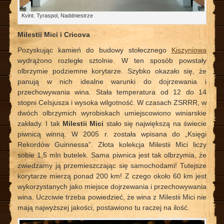
Kvint. Tyraspol, Naddniestrze
Milestii Mici i Cricova
Pozyskując kamień do budowy stołecznego
Kiszyniowa
wydrążono rozległe sztolnie. W ten sposób powstały
olbrzymie podziemne korytarze. Szybko okazało się, że
panują w nich idealne warunki do dojrzewania i
przechowywania wina. Stała temperatura od 12 do 14
stopni Celsjusza i wysoka wilgotność. W czasach ZSRRR, w
dwóch olbrzymich wyrobiskach umiejscowiono winiarskie
zakłady. I tak
Milestii Mici
stało się największą na świecie
piwnicą winną. W 2005 r. została wpisana do „Księgi
Rekordów Guinnessa”. Złota kolekcja Milestii Mici liczy
sobie 1,5 mln butelek. Sama piwnica jest tak olbrzymia, że
zwiedzamy ją przemieszczając się samochodami! Tutejsze
korytarze mierzą ponad 200 km! Z czego około 60 km jest
wykorzystanych jako miejsce dojrzewania i przechowywania
wina. Uczciwie trzeba powiedzieć, że wina z Milestii Mici nie
mają najwyższej jakości, postawiono tu raczej na ilość.