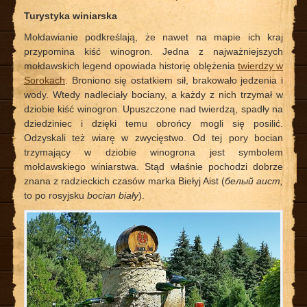
Turystyka winiarska
Mołdawianie podkreślają, że nawet na mapie ich kraj
przypomina kiść winogron. Jedna z najważniejszych
mołdawskich legend opowiada historię oblężenia
twierdzy w
Sorokach
. Broniono się ostatkiem sił, brakowało jedzenia i
wody. Wtedy nadleciały bociany, a każdy z nich trzymał w
dziobie kiść winogron. Upuszczone nad twierdzą, spadły na
dziedziniec i dzięki temu obrońcy mogli się posilić.
Odzyskali też wiarę w zwycięstwo. Od tej pory bocian
trzymający w dziobie winogrona jest symbolem
mołdawskiego winiarstwa. Stąd właśnie pochodzi dobrze
znana z radzieckich czasów marka Biełyj Aist (
белый аист,
to po rosyjsku
bocian biały
).