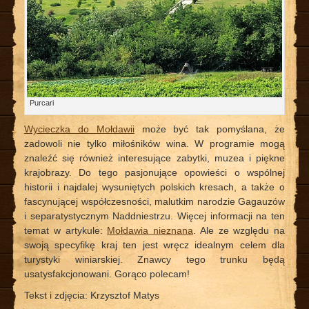
Purcari
Wycieczka do Mołdawii
może być tak pomyślana, że
zadowoli nie tylko miłośników wina. W programie mogą
znaleźć się również interesujące zabytki, muzea i piękne
krajobrazy. Do tego pasjonujące opowieści o wspólnej
historii i najdalej wysuniętych polskich kresach, a także o
fascynującej współczesności, malutkim narodzie Gagauzów
i separatystycznym Naddniestrzu. Więcej informacji na ten
temat w artykule:
Mołdawia nieznana
. Ale ze względu na
swoją specyfikę kraj ten jest wręcz idealnym celem dla
turystyki winiarskiej. Znawcy tego trunku będą
usatysfakcjonowani. Gorąco polecam!
Tekst i zdjęcia: Krzysztof Matys