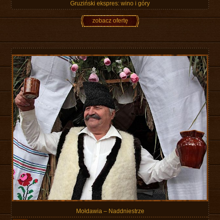
Gruziński ekspres: wino i góry
zobacz ofertę
Mołdawia – Naddniestrze