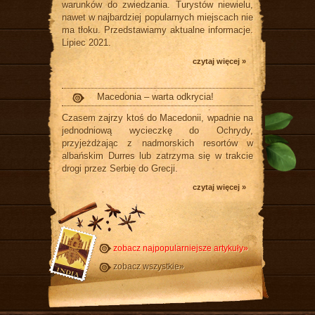
warunków do zwiedzania. Turystów niewielu,
nawet w najbardziej popularnych miejscach nie
ma tłoku. Przedstawiamy aktualne informacje.
Lipiec 2021.
czytaj więcej »
Macedonia – warta odkrycia!
Czasem zajrzy ktoś do Macedonii, wpadnie na
jednodniową wycieczkę do Ochrydy,
przyjeżdżając z nadmorskich resortów w
albańskim Durres lub zatrzyma się w trakcie
drogi przez Serbię do Grecji.
czytaj więcej »
zobacz najpopularniejsze artykuły»
zobacz wszystkie»