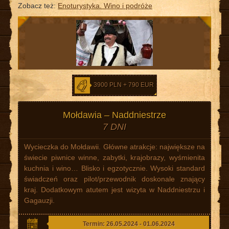
Zobacz też:
Enoturystyka. Wino i podróże
3900 PLN + 790 EUR
Mołdawia – Naddniestrze
7 DNI
Wycieczka do Mołdawii. Główne atrakcje: największe na
świecie piwnice winne, zabytki, krajobrazy, wyśmienita
kuchnia i wino… Blisko i egzotycznie. Wysoki standard
świadczeń oraz pilot/przewodnik doskonale znający
kraj. Dodatkowym atutem jest wizyta w Naddniestrzu i
Gagauzji.
Termin: 26.05.2024 - 01.06.2024