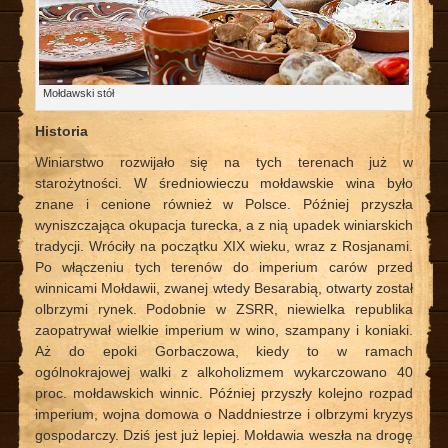
Mołdawski stół
Historia
Winiarstwo rozwijało się na tych terenach już w
starożytności. W średniowieczu mołdawskie wina było
znane i cenione również w Polsce. Później przyszła
wyniszczająca okupacja turecka, a z nią upadek winiarskich
tradycji. Wróciły na początku XIX wieku, wraz z Rosjanami.
Po włączeniu tych terenów do imperium carów przed
winnicami Mołdawii, zwanej wtedy Besarabią, otwarty został
olbrzymi rynek. Podobnie w ZSRR, niewielka republika
zaopatrywał wielkie imperium w wino, szampany i koniaki.
Aż do epoki Gorbaczowa, kiedy to w ramach
ogólnokrajowej walki z alkoholizmem wykarczowano 40
proc. mołdawskich winnic. Później przyszły kolejno rozpad
imperium, wojna domowa o Naddniestrze i olbrzymi kryzys
gospodarczy. Dziś jest już lepiej. Mołdawia weszła na drogę