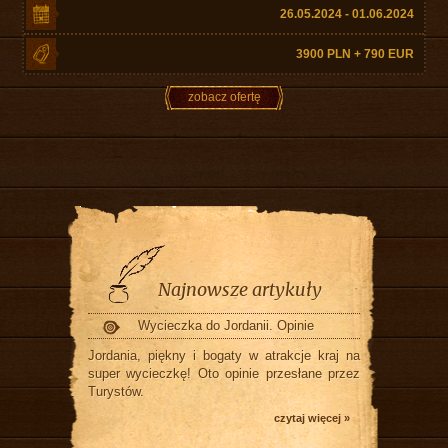
26.05.2024 - 01.06.2024
3900 PLN + 790 EUR
zobacz ofertę
Najnowsze artykuły
Wycieczka do Jordanii. Opinie
Jordania, piękny i bogaty w atrakcje kraj na
super wycieczkę! Oto opinie przesłane przez
Turystów.
czytaj więcej »