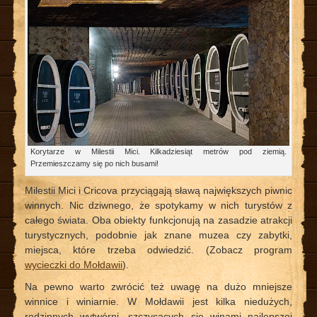
Korytarze w Milestii Mici. Kilkadziesiąt metrów pod ziemią.
Przemieszczamy się po nich busami!
Milestii Mici i Cricova przyciągają sławą największych piwnic
winnych. Nic dziwnego, że spotykamy w nich turystów z
całego świata. Oba obiekty funkcjonują na zasadzie atrakcji
turystycznych, podobnie jak znane muzea czy zabytki,
miejsca, które trzeba odwiedzić. (Zobacz program
wycieczki do Mołdawii
).
Na pewno warto zwrócić też uwagę na dużo mniejsze
winnice i winiarnie. W Mołdawii jest kilka niedużych,
rodzinnych wytwórni, szczycących się winami najlepszej