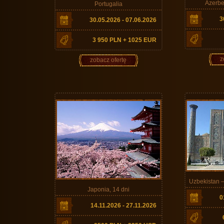
Azerbe
Portugalia
3
30.05.2026 - 07.06.2026
3 950 PLN + 1025 EUR
z
zobacz ofertę
Uzbekistan 
Japonia, 14 dni
0
14.11.2026 - 27.11.2026