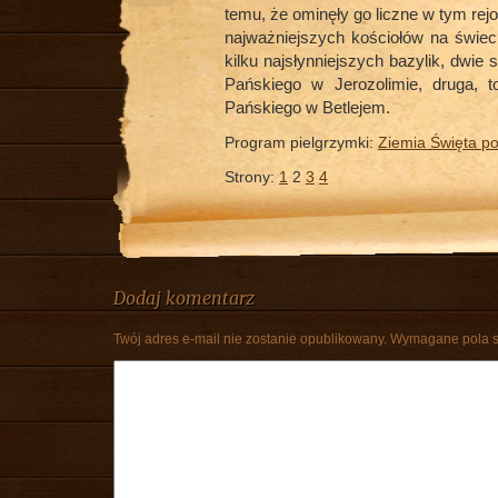
temu, że ominęły go liczne w tym rejon
najważniejszych kościołów na świec
kilku najsłynniejszych bazylik, dwie 
Pańskiego w Jerozolimie, druga, t
Pańskiego w Betlejem.
Program pielgrzymki:
Ziemia Święta po
Strony:
1
2
3
4
Dodaj komentarz
Twój adres e-mail nie zostanie opublikowany.
Wymagane pola 