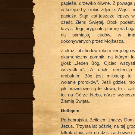
papieża, drzewko oliwne. Z powaga p
w kolejce by zrobić zdjęcie. Wejść 
papieża. Stąd jest jeszcze lepszy 
część Ziemi Świętej. Obok podest
krzyż.
Jego oryginalną formę wzbog
na pamiątkę cudów, w imi
dokonywanych przez Mojżesza.
Z okazji obchodów roku milenijnego w
ekumeniczny pomnik, na którym łac
głosi: „Jeden Bóg, Ojciec wszyst
wszystkim”. A obok sentencja
arabskim: Bóg jest miłością; to 
wołanie proroków”. Jeśli gdzieś m
jak prawdziwe są te słowa, to z ca
tu, na Górze Nebo, górze wznoszą
Ziemią Świętą.
Betlejem
Po hebrajsku, Betlejem znaczy Dom C
Jezus. Trzysta lat później na tej 
kilkakrotnie, ale do dziś zachowało 