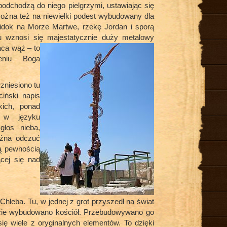
odchodzą do niego pielgrzymi, ustawiając się
można też na niewielki podest wybudowany dla
widok na Morze Martwe, rzekę Jordan i sporą
u wznosi się majestatycznie duży metalowy
aca wąż – to
eniu Boga
zniesiono tu
iński napis
kich, ponad
 w języku
głos nieba,
ożna odczuć
łą pewnością
cej się nad
hleba. Tu, w jednej z grot przyszedł na świat
grocie wybudowano kościół. Przebudowywano go
się wiele z oryginalnych elementów. To dzięki