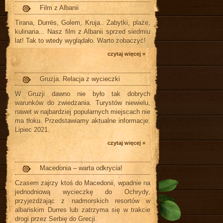
Film z Albanii
Tirana, Durrës, Golem, Kruja.. Zabytki, plaże,
kulinaria... Nasz film z Albanii sprzed siedmiu
lat! Tak to wtedy wyglądało. Warto zobaczyć!
czytaj więcej »
Gruzja. Relacja z wycieczki
W Gruzji dawno nie było tak dobrych
warunków do zwiedzania. Turystów niewielu,
nawet w najbardziej popularnych miejscach nie
ma tłoku. Przedstawiamy aktualne informacje.
Lipiec 2021.
czytaj więcej »
Macedonia – warta odkrycia!
Czasem zajrzy ktoś do Macedonii, wpadnie na
jednodniową wycieczkę do Ochrydy,
przyjeżdżając z nadmorskich resortów w
albańskim Durres lub zatrzyma się w trakcie
drogi przez Serbię do Grecji.