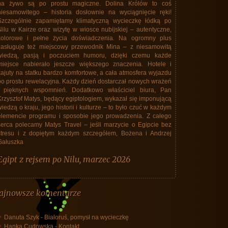
zamknięte, perspektywy powrotu do Polski mgliste. Siadły
nastroje z powodu niepewności, tym bardziej, że wiedziliśmy o
tysiącach Polaków uwięzionych w Azji Poludniowo-
Wschodniej, koczowaniu na lotniskach, szturmowaniem biur
linii lotniczych. Krzysztof Matys i jego biuro stanęło na
wysokości zadania. Mieliśmy dobry hotel, ze znakomitymi
śniadaniami. Już 4 marca było wiadomo, że odlecimy Lotem
12 marca tylko 4 dni po planowanym terminie. Biuro upchnęło
nas, wszystkich bez dzielenia, na jeden lot, który wczoraj tj. 12
marca doszedł do skutku. Nie było żadnego koczowania na
lotnisku. Lot "repatriacyjny" odbył się bez przeszkód. Należy
wrzucić kamyk do ogródka Lotu. Linie bez skrupułów
wykorzystały sytuację i sobie od "repatriantów" zażyczyły za lot
w jedną srtone o wiele więcej niż przeciętnie się płaciło za lot
w obie. W każdym razie podziekowania dla Biura, że zajęło sie
nami (a grupa spora, 40 osób) i że nie doznaliśmy żadnych
niedogodnośći z tego powodu. Dziekujemy! Andrzej Piersa -
uczestnik wycieczki do Tajlandii w dniach 25 lutego - 9 marca
(jak potem się okazało do 12 marca). Należy podkreślić też
pozytywną rolę przedstawiciela Biura, Maćka Grzegrzółki, siła
spokoju i kompetencji.
Tajlandia, marzec 2026, powrót do Polski