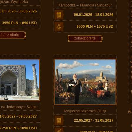
jdżan. Wycieczka
Kambodża – Tajlandia i Singapur
0.05.2026 - 06.06.2026
06.01.2026 - 18.01.2026
3950 PLN + 890 USD
9500 PLN + 1575 USD
obacz ofertę
zobacz ofertę
– na Jedwabnym Szlaku
Magiczne bezdroża Gruzji
1.05.2027 - 09.05.2027
22.05.2027 - 31.05.2027
6 250 PLN + 1090 USD