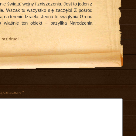
ie świata, wojny i zniszczenia. Jest to jeden z
ie. Wszak tu wszystko się zaczęło! Z pośród
są na terenie Izraela. Jedna to świątynia Grobu
o właśnie ten obiekt – bazylika Narodzenia
 raz drugi
.
są oznaczone
*