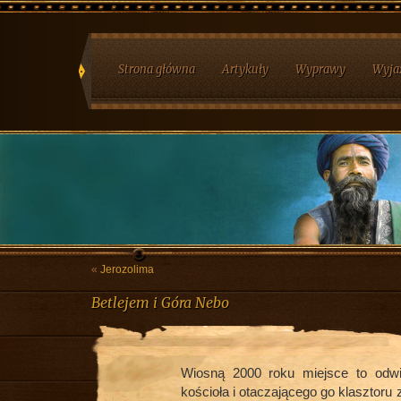
Strona główna
Artykuły
Wyprawy
Wyja
«
Jerozolima
Betlejem i Góra Nebo
Wiosną 2000 roku miejsce to odwie
kościoła i otaczającego go klasztoru