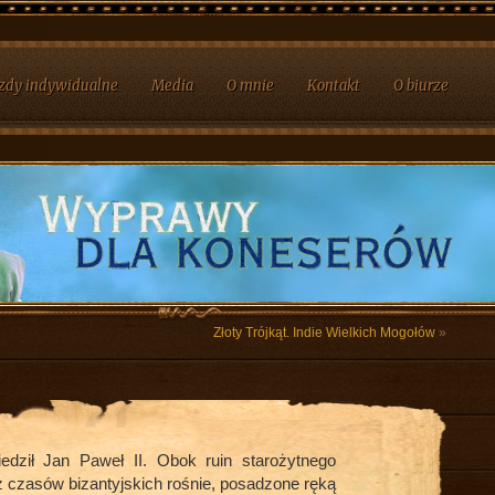
zdy indywidualne
Media
O mnie
Kontakt
O biurze
Złoty Trójkąt. Indie Wielkich Mogołów
»
dził Jan Paweł II. Obok ruin starożytnego
 z czasów bizantyjskich rośnie, posadzone ręką