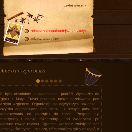
czytaj więcej »
zobacz najpopularniejsze artykuły»
zobacz wszystkie»
pinie o naszym biurze
Z biurem Krzysztofa Matysa byliśmy w Tajlandii. Nie pierwszy
raz. Z dość liczną grupą przyjaciół korzystaliśmy już kilka razy z
usług Biura. Zawsze było super, mieliśmy dobre hotele, fajny
program, super jedzenie. Ale to żadna nowość dla tych, którzy
jeździli już z tym Biurem. Wiem, że są tańsze oferty, ale to co
proponuje Matys Travel... Ale do rzeczy. Donald Trump
wymyślił wojnę z Iranem gdy byliśmy w Tajlandii. Lecieliśmy
linią Qatar z przesiadką w porcie Doha. Oczywiście lotnisko