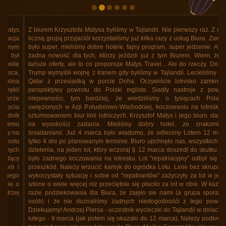
Z biurem Krzysztofa Matysa byliśmy w Tajlandii. Nie pierwszy raz. Z dość
liczną grupą przyjaciół korzystaliśmy już kilka razy z usług Biura. Zawsze
było super, mieliśmy dobre hotele, fajny program, super jedzenie. Ale to
żadna nowość dla tych, którzy jeździli już z tym Biurem. Wiem, że są
tańsze oferty, ale to co proponuje Matys Travel... Ale do rzeczy. Donald
Trump wymyślił wojnę z Iranem gdy byliśmy w Tajlandii. Lecieliśmy linią
Qatar z przesiadką w porcie Doha. Oczywiście lotnisko zamknięte,
perspektywy powrotu do Polski mgliste. Siadły nastroje z powodu
niepewności, tym bardziej, że wiedziliśmy o tysiącach Polaków
uwięzionych w Azji Poludniowo-Wschodniej, koczowaniu na lotniskach,
szturmowaniem biur linii lotniczych. Krzysztof Matys i jego biuro stanęło
na wysokości zadania. Mieliśmy dobry hotel, ze znakomitymi
śniadaniami. Już 4 marca było wiadomo, że odlecimy Lotem 12 marca
tylko 4 dni po planowanym terminie. Biuro upchnęło nas, wszystkich bez
dzielenia, na jeden lot, który wczoraj tj. 12 marca doszedł do skutku. Nie
było żadnego koczowania na lotnisku. Lot "repatriacyjny" odbył się bez
przeszkód. Należy wrzucić kamyk do ogródka Lotu. Linie bez skrupułów
wykorzystały sytuację i sobie od "repatriantów" zażyczyły za lot w jedną
srtone o wiele więcej niż przeciętnie się płaciło za lot w obie. W każdym
razie podziekowania dla Biura, że zajęło sie nami (a grupa spora, 40
osób) i że nie doznaliśmy żadnych niedogodnośći z tego powodu.
Dziekujemy! Andrzej Piersa - uczestnik wycieczki do Tajlandii w dniach 25
lutego - 9 marca (jak potem się okazało do 12 marca). Należy podkreślić