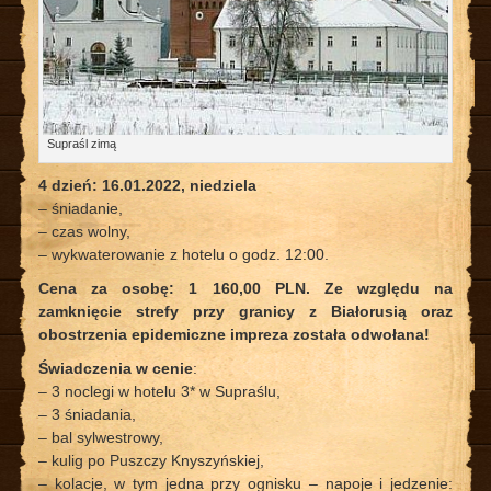
Supraśl zimą
4 dzień: 16.01.2022, niedziela
– śniadanie,
– czas wolny,
– wykwaterowanie z hotelu o godz. 12:00.
Cena za osobę: 1 160,00 PLN. Ze względu na
zamknięcie strefy przy granicy z Białorusią oraz
obostrzenia epidemiczne impreza została odwołana!
Świadczenia w cenie
:
– 3 noclegi w hotelu 3* w Supraślu,
– 3 śniadania,
– bal sylwestrowy,
– kulig po Puszczy Knyszyńskiej,
– kolacje, w tym jedna przy ognisku – napoje i jedzenie: