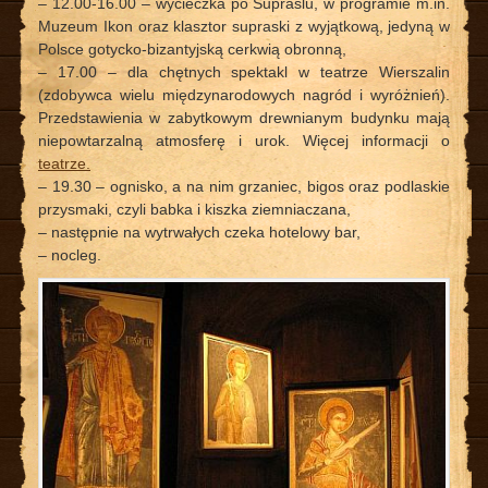
– 12.00-16.00 – wycieczka po Supraślu, w programie m.in.
Muzeum Ikon oraz klasztor supraski z wyjątkową, jedyną w
Polsce gotycko-bizantyjską cerkwią obronną,
– 17.00 – dla chętnych spektakl w teatrze Wierszalin
(zdobywca wielu międzynarodowych nagród i wyróżnień).
Przedstawienia w zabytkowym drewnianym budynku mają
niepowtarzalną atmosferę i urok. Więcej informacji o
teatrze.
– 19.30 – ognisko, a na nim grzaniec, bigos oraz podlaskie
przysmaki, czyli babka i kiszka ziemniaczana,
– następnie na wytrwałych czeka hotelowy bar,
– nocleg.