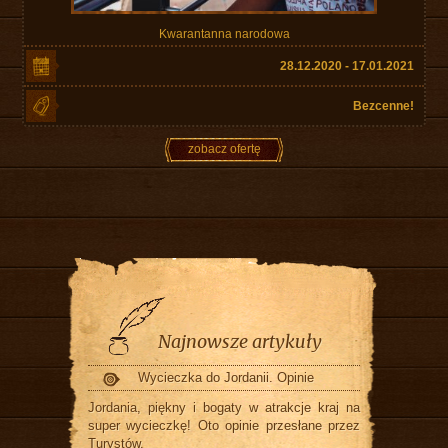
Kwarantanna narodowa
28.12.2020 - 17.01.2021
Bezcenne!
zobacz ofertę
Najnowsze artykuły
Wycieczka do Jordanii. Opinie
Jordania, piękny i bogaty w atrakcje kraj na
super wycieczkę! Oto opinie przesłane przez
Turystów.