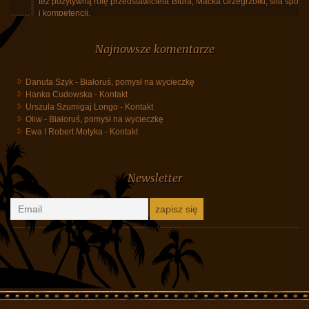
też pozytywną rolę przedstawiciela Biura, Maćka Grzegrzółki, siła spokoju
i kompetencji.
Tajlandia, marzec 2026, powrót do Polski
Najnowsze komentarze
Danuta Szyk
-
Białoruś, pomysł na wycieczkę
Hanka Cudowska
-
Kontakt
Urszula Szumigaj Longo
-
Kontakt
Oliw
-
Białoruś, pomysł na wycieczkę
Ewa I Robert Motyka
-
Kontakt
Newsletter