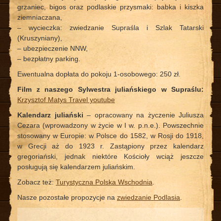
grzaniec, bigos oraz podlaskie przysmaki: babka i kiszka
ziemniaczana,
– wycieczka: zwiedzanie Supraśla i Szlak Tatarski
(Kruszyniany),
– ubezpieczenie NNW,
– bezpłatny parking.
Ewentualna dopłata do pokoju 1-osobowego: 250 zł.
Film z naszego Sylwestra juliańskiego w Supraślu:
Krzysztof Matys Travel youtube
Kalendarz juliański
– opracowany na życzenie Juliusza
Cezara (wprowadzony w życie w I w. p.n.e.). Powszechnie
stosowany w Europie: w Polsce do 1582, w Rosji do 1918,
w Grecji aż do 1923 r. Zastąpiony przez kalendarz
gregoriański, jednak niektóre Kościoły wciąż jeszcze
posługują się kalendarzem juliańskim.
Zobacz też:
Turystyczna Polska Wschodnia
.
Nasze pozostałe propozycje na
zwiedzanie Podlasia
.