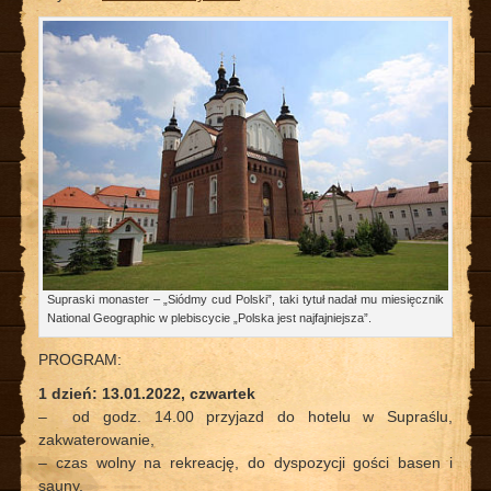
Supraski monaster – „Siódmy cud Polski”, taki tytuł nadał mu miesięcznik
National Geographic w plebiscycie „Polska jest najfajniejsza”.
PROGRAM:
1 dzień: 13.01.2022, czwartek
– od godz. 14.00 przyjazd do hotelu w Supraślu,
zakwaterowanie,
– czas wolny na rekreację, do dyspozycji gości basen i
sauny,