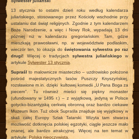
Sylwester juliański
13 stycznia to ostatni dzień roku według kalendarza
juliańskiego, stosowanego przez Kościoły wschodnie przy
ustalaniu dat świąt religijnych. Zgodnie z tym kalendarzem
Boże Narodzenie, a więc i Nowy Rok, wypadają 13 dni
później niż w kalendarzu gregoriańskim. Tam, gdzie
mieszkają prawosławni, np. w województwie podlaskim,
wieczór ten, to okazja do
świętowania sylwestra po raz
drugi!
Więcej o tradycjach
sylwestra juliańskiego
w
artykule
Sylwester 13 stycznia
.
Supraśl
to malownicze miasteczko – uzdrowisko położone
pośród majestatycznych lasów Puszczy Knyszyńskiej,
rozsławione m.in. dzięki kultowej komedii „U Pana Boga za
piecem”. Tu również mieści się piękny monaster
(ufundowany w 1495 r.) – z wyjątkową, jedyną w Polsce
gotycko-bizantyjską cerkwią obronną oraz bardzo ciekawe
Muzeum Ikon. Tuż obok Supraśla znajduje się wyjątkowy w
skali całej Europy Szlak Tatarski. Wizyta tam stwarza
możliwość dotknięcia polskiej egzotyki, ciągle jeszcze mało
znanej, ale bardzo atrakcyjnej. Więcej na ten temat w
artykule:
Polska nieoczywista
.