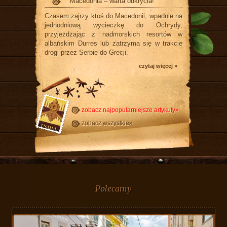
Macedonia – warta odkrycia!
Czasem zajrzy ktoś do Macedonii, wpadnie na
jednodniową wycieczkę do Ochrydy,
przyjeżdżając z nadmorskich resortów w
albańskim Durres lub zatrzyma się w trakcie
drogi przez Serbię do Grecji.
czytaj więcej »
zobacz najpopularniejsze artykuły»
zobacz wszystkie»
Polecamy