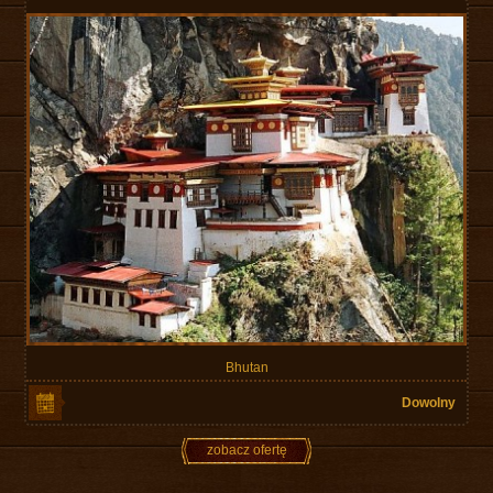
Bhutan
Dowolny
zobacz ofertę