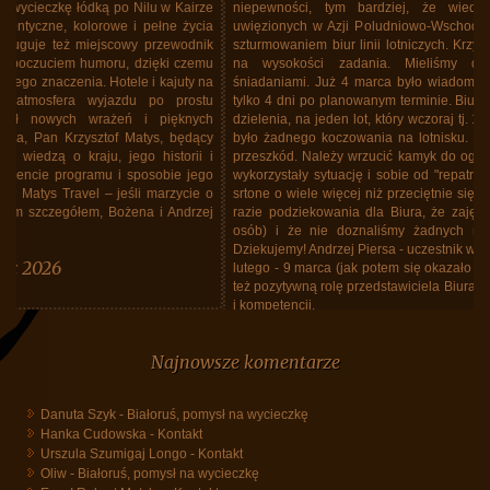
niepewności, tym bardziej, że wiedziliśmy o tysiącach Polaków
uwięzionych w Azji Poludniowo-Wschodniej, koczowaniu na lotniskach,
szturmowaniem biur linii lotniczych. Krzysztof Matys i jego biuro stanęło
na wysokości zadania. Mieliśmy dobry hotel, ze znakomitymi
śniadaniami. Już 4 marca było wiadomo, że odlecimy Lotem 12 marca
tylko 4 dni po planowanym terminie. Biuro upchnęło nas, wszystkich bez
dzielenia, na jeden lot, który wczoraj tj. 12 marca doszedł do skutku. Nie
było żadnego koczowania na lotnisku. Lot "repatriacyjny" odbył się bez
przeszkód. Należy wrzucić kamyk do ogródka Lotu. Linie bez skrupułów
wykorzystały sytuację i sobie od "repatriantów" zażyczyły za lot w jedną
srtone o wiele więcej niż przeciętnie się płaciło za lot w obie. W każdym
razie podziekowania dla Biura, że zajęło sie nami (a grupa spora, 40
osób) i że nie doznaliśmy żadnych niedogodnośći z tego powodu.
Dziekujemy! Andrzej Piersa - uczestnik wycieczki do Tajlandii w dniach 25
lutego - 9 marca (jak potem się okazało do 12 marca). Należy podkreślić
też pozytywną rolę przedstawiciela Biura, Maćka Grzegrzółki, siła spokoju
i kompetencji.
Tajlandia, marzec 2026, powrót do Polski
Najnowsze komentarze
Danuta Szyk
-
Białoruś, pomysł na wycieczkę