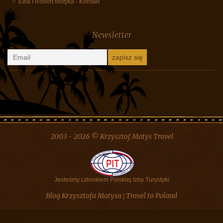
Hanka Cudowska
-
Kontakt
Urszula Szumigaj Longo
-
Kontakt
Oliw
-
Białoruś, pomysł na wycieczkę
Ewa I Robert Motyka
-
Kontakt
Newsletter
2003 - 2026 © Krzysztof Matys Travel
Jesteśmy członkiem Polskiej Izby Turystyki