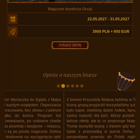
Magiczne bezdroża Gruzji
22.05.2027 - 31.05.2027
3900 PLN + 950 EUR
zobacz ofertę
Opinie o naszym biurze
Z biurem Krzysztofa Matysa byliśmy w Tajlandii. Nie pierwszy raz. Z dość
liczną grupą przyjaciół korzystaliśmy już kilka razy z usług Biura. Zawsze
było super, mieliśmy dobre hotele, fajny program, super jedzenie. Ale to
żadna nowość dla tych, którzy jeździli już z tym Biurem. Wiem, że są
tańsze oferty, ale to co proponuje Matys Travel... Ale do rzeczy. Donald
Trump wymyślił wojnę z Iranem gdy byliśmy w Tajlandii. Lecieliśmy linią
Qatar z przesiadką w porcie Doha. Oczywiście lotnisko zamknięte,
perspektywy powrotu do Polski mgliste. Siadły nastroje z powodu