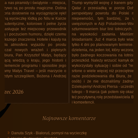
Trump wymyślił wojnę z Iranem gdy byliśmy w Tajlandii. Lecieliśmy linią
Qatar z przesiadką w porcie Doha. Oczywiście lotnisko zamknięte,
perspektywy powrotu do Polski mgliste. Siadły nastroje z powodu
niepewności, tym bardziej, że wiedziliśmy o tysiącach Polaków
uwięzionych w Azji Poludniowo-Wschodniej, koczowaniu na lotniskach,
szturmowaniem biur linii lotniczych. Krzysztof Matys i jego biuro stanęło
na wysokości zadania. Mieliśmy dobry hotel, ze znakomitymi
śniadaniami. Już 4 marca było wiadomo, że odlecimy Lotem 12 marca
tylko 4 dni po planowanym terminie. Biuro upchnęło nas, wszystkich bez
dzielenia, na jeden lot, który wczoraj tj. 12 marca doszedł do skutku. Nie
było żadnego koczowania na lotnisku. Lot "repatriacyjny" odbył się bez
przeszkód. Należy wrzucić kamyk do ogródka Lotu. Linie bez skrupułów
wykorzystały sytuację i sobie od "repatriantów" zażyczyły za lot w jedną
srtone o wiele więcej niż przeciętnie się płaciło za lot w obie. W każdym
razie podziekowania dla Biura, że zajęło sie nami (a grupa spora, 40
osób) i że nie doznaliśmy żadnych niedogodnośći z tego powodu.
Dziekujemy! Andrzej Piersa - uczestnik wycieczki do Tajlandii w dniach 25
lutego - 9 marca (jak potem się okazało do 12 marca). Należy podkreślić
też pozytywną rolę przedstawiciela Biura, Maćka Grzegrzółki, siła spokoju
i kompetencji.
Tajlandia, marzec 2026, powrót do Polski