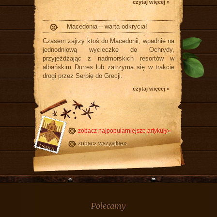
czytaj więcej »
Macedonia – warta odkrycia!
Czasem zajrzy ktoś do Macedonii, wpadnie na
jednodniową wycieczkę do Ochrydy,
przyjeżdżając z nadmorskich resortów w
albańskim Durres lub zatrzyma się w trakcie
drogi przez Serbię do Grecji.
czytaj więcej »
zobacz najpopularniejsze artykuły»
zobacz wszystkie»
Polecamy