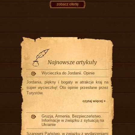
zobacz ofertę
Najnowsze artykuły
Wycieczka do Jordanii. Opinie
Jordania, piękny i bogaty w atrakcje kraj na
super wycieczkę! Oto opinie przesłane przez
Turystów.
czytaj więcej »
Gruzja, Armenia. Bezpieczeństwo.
Informacje w związku z sytuacją na
Ukrainie
Szanowni Państwo, w związku z wydarzeniami