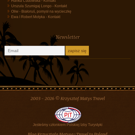
Najnowsze komentarze
Danuta Szyk
-
Białoruś, pomysł na wycieczkę
Hanka Cudowska
-
Kontakt
Urszula Szumigaj Longo
-
Kontakt
Oliw
-
Białoruś, pomysł na wycieczkę
Ewa I Robert Motyka
-
Kontakt
Newsletter
2003 - 2026 © Krzysztof Matys Travel