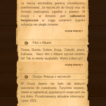
za naszą wschodnią granicą chcielibyśmy
poinformować, że wycieczki do Gruzji oraz do
Armenii realizujemy zgodnie z planem. W
Gruzji i w Armenii jest
całkowicie
bezpiecznie
w ciągu ostatnich tygodni
sytuacja nie uległa zmianie.
czytaj więcej »
Film z Albanii
Tirana, Durrës, Golem, Kruja.. Zabytki, plaże,
kulinaria... Nasz film z Albanii sprzed siedmiu
lat! Tak to wtedy wyglądało. Warto zobaczyć!
czytaj więcej »
Gruzja. Relacja z wycieczki
W Gruzji dawno nie było tak dobrych
warunków do zwiedzania. Turystów niewielu,
nawet w najbardziej popularnych miejscach nie
ma tłoku. Przedstawiamy aktualne informacje.
Lipiec 2021.