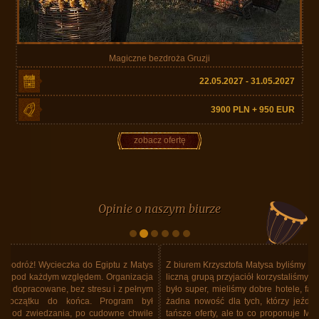
Magiczne bezdroża Gruzji
22.05.2027 - 31.05.2027
3900 PLN + 950 EUR
zobacz ofertę
Opinie o naszym biurze
Z biurem Krzysztofa Matysa byliśmy w Tajlandii. Nie pierwszy raz. Z dość
liczną grupą przyjaciół korzystaliśmy już kilka razy z usług Biura. Zawsze
było super, mieliśmy dobre hotele, fajny program, super jedzenie. Ale to
żadna nowość dla tych, którzy jeździli już z tym Biurem. Wiem, że są
tańsze oferty, ale to co proponuje Matys Travel... Ale do rzeczy. Donald