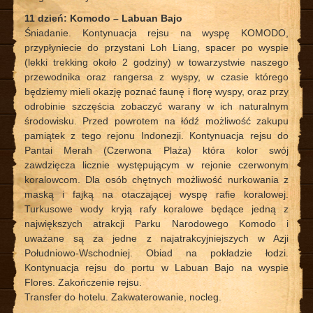
11 dzień: Komodo – Labuan Bajo
Śniadanie. Kontynuacja rejsu na wyspę KOMODO,
przypłyniecie do przystani Loh Liang, spacer po wyspie
(lekki trekking około 2 godziny) w towarzystwie naszego
przewodnika oraz rangersa z wyspy, w czasie którego
będziemy mieli okazję poznać faunę i florę wyspy, oraz przy
odrobinie szczęścia zobaczyć warany w ich naturalnym
środowisku. Przed powrotem na łódź możliwość zakupu
pamiątek z tego rejonu Indonezji. Kontynuacja rejsu do
Pantai Merah (Czerwona Plaża) która kolor swój
zawdzięcza licznie występującym w rejonie czerwonym
koralowcom. Dla osób chętnych możliwość nurkowania z
maską i fajką na otaczającej wyspę rafie koralowej.
Turkusowe wody kryją rafy koralowe będące jedną z
największych atrakcji Parku Narodowego Komodo i
uważane są za jedne z najatrakcyjniejszych w Azji
Południowo-Wschodniej. Obiad na pokładzie łodzi.
Kontynuacja rejsu do portu w Labuan Bajo na wyspie
Flores. Zakończenie rejsu.
Transfer do hotelu. Zakwaterowanie, nocleg.