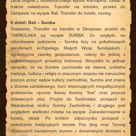
życia bogów z hinduistycznego eposu Ramajana. Obiad w
trakcie zwiedzania. Transfer na lotnisko, przelot do
Denpasar na wyspie Bali. Transfer do hotelu, nocleg.
6 dzień: Bali – Sumba
Śniadanie. Transfer na lotnisko w Denpasar, przelot do
TAMBOLAKA na wyspie SUMBA. Ze względu na
odizolowane położenie – Sumba leży na południowych
peryferiach archipelagu Małych Wysp Sundajskich i
ograniczone zasoby gospodarcze, należy do jednej z
najbiedniejszych prowincji Indonezji. Wszystko to jednak
sprawiło, że na Sumbie zachowała się dawna, unikalna
tradycja, kultura i religia w znacznym stopniu nie naruszona
jeszcze przez wpływ kultury zachodniej. Sumba jest znana
z drzewa sandałowego, koni, imponujących megalitycznych
grobowców, ręcznie tkanej tkaniny “Ikat” oraz jeszcze
dziewiczych plaż. Przylot do Tambolaka, przejazd do
Waikabubak stolicy Sumby Zachodniej i drugiego pod
względem wielkości miasta na wyspie. Zakwaterowanie w
hotelu, obiad. Po krótkim odpoczynku przejazd i
zwiedzanie tradycyjnych wiosek Prai Ijing oraz Tarong
otoczonych kamiennym murem z drewnianymi domami o