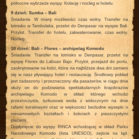
północne wybrzeże wyspy. Kolację i nocleg w hotelu.
9 dzień: Sumba – Bali
Śniadanie. W miarę możliwości czas wolny. Transfer na
lotnisko w Tambolaka, przelot do Denpasar na wyspie Bali.
Przylot. Transfer do hotelu, zakwaterowanie, czas wolny.
Nocleg.
10 dzień: Bali – Flores – archipelag Komodo
Śniadanie. Transfer na lotnisko w Denpasar, przelot na
wyspę Flores do Labuan Bajo. Przylot, przejazd do portu,
zaokrętowanie na łodzi, która na najbliższe dwa dni zamieni
się w nasz pływający hotel i restaurację. Środkowy pokład
jest zadaszony i przeznaczony dla pasażerów, w ciągu dnia
służy on do podziwiania spektakularnych krajobrazów
archipelagu Komodo w skład którego wchodzi
przezroczysta, turkusowa woda z widocznymi na dnie
rafami koralowymi oraz w większości bezludne wysepki o
niesamowitych kształtach i kolorach z piaszczystymi
plażami.
Dopłynięcie do wyspy RINCA wchodzącej w skład Parku
Narodowego Komodo (lista UNESCO), zejście na ląd.