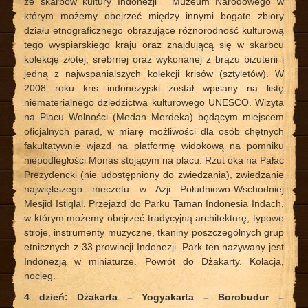
ze skarbów kultury Indonezji” Muzeum Narodowego w
którym możemy obejrzeć między innymi bogate zbiory
działu etnograficznego obrazujące różnorodność kulturową
tego wyspiarskiego kraju oraz znajdującą się w skarbcu
kolekcję złotej, srebrnej oraz wykonanej z brązu biżuterii i
jedną z najwspanialszych kolekcji krisów (sztyletów). W
2008 roku kris indonezyjski został wpisany na listę
niematerialnego dziedzictwa kulturowego UNESCO. Wizyta
na Placu Wolności (Medan Merdeka) będącym miejscem
oficjalnych parad, w miarę możliwości dla osób chętnych
fakultatywnie wjazd na platformę widokową na pomniku
niepodległości Monas stojącym na placu. Rzut oka na Pałac
Prezydencki (nie udostępniony do zwiedzania), zwiedzanie
największego meczetu w Azji Południowo-Wschodniej
Mesjid Istiqlal. Przejazd do Parku Taman Indonesia Indach,
w którym możemy obejrzeć tradycyjną architekturę, typowe
stroje, instrumenty muzyczne, tkaniny poszczególnych grup
etnicznych z 33 prowincji Indonezji. Park ten nazywany jest
Indonezją w miniaturze. Powrót do Dżakarty. Kolacja,
nocleg.
4 dzień: Dżakarta – Yogyakarta – Borobudur –