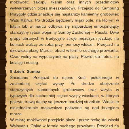
możliwość zakupu tkanin oraz innych przedmiotów
wytwarzanych przez mieszkańców). Przejazd do Kampung
Praygoly gdzie znajduje się najstarszy kamienny grobowiec
Watu Kajiwa. Po drodze będziemy mijali pole, na którym w
lutym lub w marcu odbywa się najbardziej emocjonujący
starożytny rytuał wojenny Sumby Zachdniej – Pasola. Dwie
grupy ubranych w tradycyjne stroje mężczyzn jeżdżąc na
koniach walczy ze sobą przy pomocy włóczni. Przejazd na
dziewiczą plażę Marosi, obiad w formie suchego prowiantu.
Czas wolny na wypoczynek na plaży. Powrót do hotelu na
kolację i nocleg.
8 dzień: Sumba
Śniadanie. Przejazd do rejonu Kodi, położonego w
zachodniej części wyspy. Po drodze obejrzenie
starożytnych kamiennych grobowców oraz wizyta w
typowych dla zachodniej części wyspy wioskach, w których
pokryte trawą dachy są jeszcze bardziej strzeliste. Wioski te
niejednokrotnie malowniczo położone są nad brzegiem
morza.
W miarę możliwości przejście plaża i przez rzekę do wioski
Wainyapu. Obiad w formie suchego prowiantu. Przejazd na