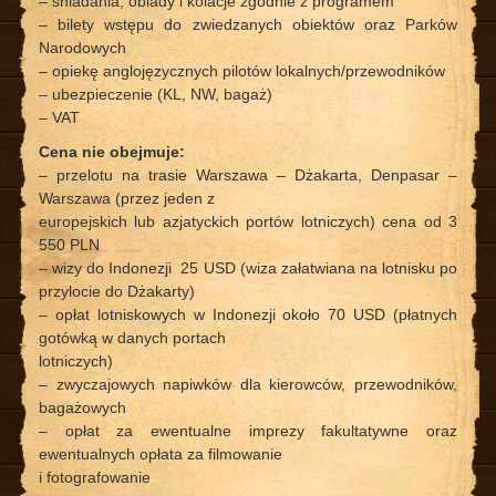
– śniadania, obiady i kolacje zgodnie z programem
– bilety wstępu do zwiedzanych obiektów oraz Parków
Narodowych
– opiekę anglojęzycznych pilotów lokalnych/przewodników
– ubezpieczenie (KL, NW, bagaż)
– VAT
Cena nie obejmuje:
– przelotu na trasie Warszawa – Dżakarta, Denpasar –
Warszawa (przez jeden z
europejskich lub azjatyckich portów lotniczych) cena od 3
550 PLN
– wizy do Indonezji 25 USD (wiza załatwiana na lotnisku po
przylocie do Dżakarty)
– opłat lotniskowych w Indonezji około 70 USD (płatnych
gotówką w danych portach
lotniczych)
– zwyczajowych napiwków dla kierowców, przewodników,
bagażowych
– opłat za ewentualne imprezy fakultatywne oraz
ewentualnych opłata za filmowanie
i fotografowanie