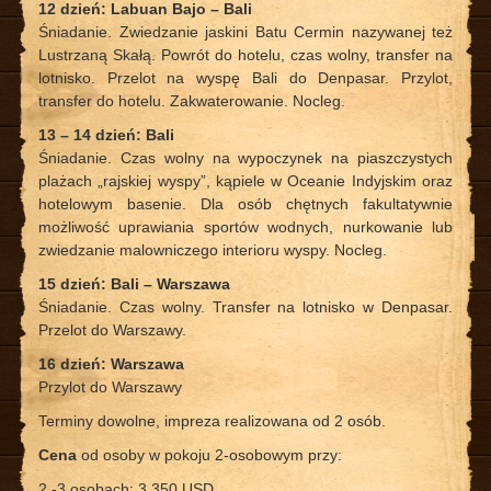
12 dzień: Labuan Bajo – Bali
Śniadanie. Zwiedzanie jaskini Batu Cermin nazywanej też
Lustrzaną Skałą. Powrót do hotelu, czas wolny, transfer na
lotnisko. Przelot na wyspę Bali do Denpasar. Przylot,
transfer do hotelu. Zakwaterowanie. Nocleg.
13 – 14 dzień: Bali
Śniadanie. Czas wolny na wypoczynek na piaszczystych
plażach „rajskiej wyspy”, kąpiele w Oceanie Indyjskim oraz
hotelowym basenie. Dla osób chętnych fakultatywnie
możliwość uprawiania sportów wodnych, nurkowanie lub
zwiedzanie malowniczego interioru wyspy. Nocleg.
15 dzień: Bali – Warszawa
Śniadanie. Czas wolny. Transfer na lotnisko w Denpasar.
Przelot do Warszawy.
16 dzień: Warszawa
Przylot do Warszawy
Terminy dowolne, impreza realizowana od 2 osób.
Cena
od osoby w pokoju 2-osobowym przy:
2 -3 osobach: 3 350 USD