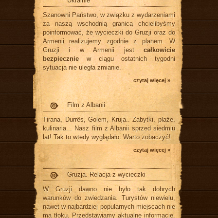
Ukrainie
Szanowni Państwo, w związku z wydarzeniami
za naszą wschodnią granicą chcielibyśmy
poinformować, że wycieczki do Gruzji oraz do
Armenii realizujemy zgodnie z planem. W
Gruzji i w Armenii jest
całkowicie
bezpiecznie
w ciągu ostatnich tygodni
sytuacja nie uległa zmianie.
czytaj więcej »
Film z Albanii
Tirana, Durrës, Golem, Kruja.. Zabytki, plaże,
kulinaria... Nasz film z Albanii sprzed siedmiu
lat! Tak to wtedy wyglądało. Warto zobaczyć!
czytaj więcej »
Gruzja. Relacja z wycieczki
W Gruzji dawno nie było tak dobrych
warunków do zwiedzania. Turystów niewielu,
nawet w najbardziej popularnych miejscach nie
ma tłoku. Przedstawiamy aktualne informacje.