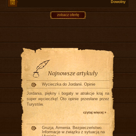
Dowolny
zobacz ofertę
Najnowsze artykuły
Wycieczka do Jordanii. Opinie
Jordania, piękny i bogaty w atrakcje kraj na
super wycieczkę! Oto opinie przesłane przez
Turystów.
czytaj więcej »
Gruzja, Armenia. Bezpieczeństwo.
Informacje w związku z sytuacją na