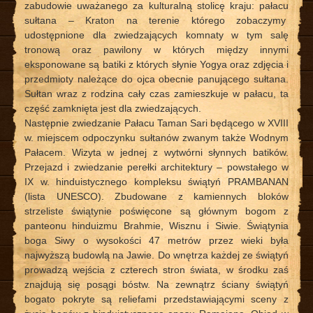
zabudowie uważanego za kulturalną stolicę kraju: pałacu
sułtana – Kraton na terenie którego zobaczymy
udostępnione dla zwiedzających komnaty w tym salę
tronową oraz pawilony w których między innymi
eksponowane są batiki z których słynie Yogya oraz zdjęcia i
przedmioty należące do ojca obecnie panującego sułtana.
Sułtan wraz z rodzina cały czas zamieszkuje w pałacu, ta
część zamknięta jest dla zwiedzających.
Następnie zwiedzanie Pałacu Taman Sari będącego w XVIII
w. miejscem odpoczynku sułtanów zwanym także Wodnym
Pałacem. Wizyta w jednej z wytwórni słynnych batików.
Przejazd i zwiedzanie perełki architektury – powstałego w
IX w. hinduistycznego kompleksu świątyń PRAMBANAN
(lista UNESCO). Zbudowane z kamiennych bloków
strzeliste świątynie poświęcone są głównym bogom z
panteonu hinduizmu Brahmie, Wisznu i Siwie. Świątynia
boga Siwy o wysokości 47 metrów przez wieki była
najwyższą budowlą na Jawie. Do wnętrza każdej ze świątyń
prowadzą wejścia z czterech stron świata, w środku zaś
znajdują się posągi bóstw. Na zewnątrz ściany świątyń
bogato pokryte są reliefami przedstawiającymi sceny z