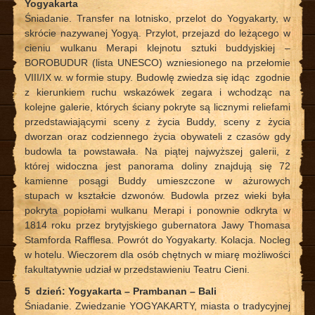
Yogyakarta
Śniadanie. Transfer na lotnisko, przelot do Yogyakarty, w
skrócie nazywanej Yogyą. Przylot, przejazd do leżącego w
cieniu wulkanu Merapi klejnotu sztuki buddyjskiej –
BOROBUDUR (lista UNESCO) wzniesionego na przełomie
VIII/IX w. w formie stupy. Budowlę zwiedza się idąc zgodnie
z kierunkiem ruchu wskazówek zegara i wchodząc na
kolejne galerie, których ściany pokryte są licznymi reliefami
przedstawiającymi sceny z życia Buddy, sceny z życia
dworzan oraz codziennego życia obywateli z czasów gdy
budowla ta powstawała. Na piątej najwyższej galerii, z
której widoczna jest panorama doliny znajdują się 72
kamienne posągi Buddy umieszczone w ażurowych
stupach w kształcie dzwonów. Budowla przez wieki była
pokryta popiołami wulkanu Merapi i ponownie odkryta w
1814 roku przez brytyjskiego gubernatora Jawy Thomasa
Stamforda Rafflesa. Powrót do Yogyakarty. Kolacja. Nocleg
w hotelu. Wieczorem dla osób chętnych w miarę możliwości
fakultatywnie udział w przedstawieniu Teatru Cieni.
5 dzień: Yogyakarta – Prambanan – Bali
Śniadanie. Zwiedzanie YOGYAKARTY, miasta o tradycyjnej