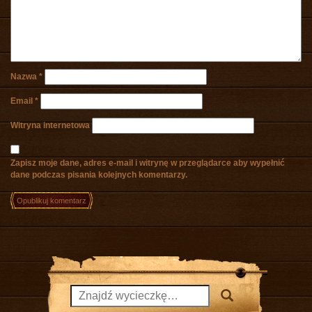
Nazwa
*
Email
*
Witryna internetowa
Zapisz moje dane, adres e-mail i witrynę w przeglądarce aby wypełnić
dane podczas pisania kolejnych komentarzy.