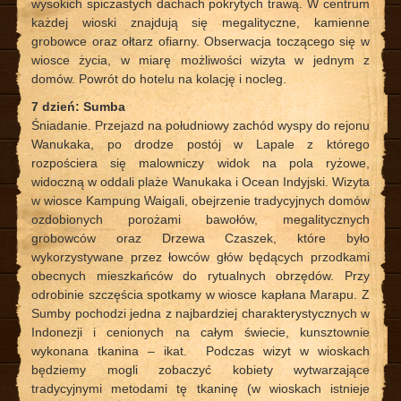
wysokich spiczastych dachach pokrytych trawą. W centrum
każdej wioski znajdują się megalityczne, kamienne
grobowce oraz ołtarz ofiarny. Obserwacja toczącego się w
wiosce życia, w miarę możliwości wizyta w jednym z
domów. Powrót do hotelu na kolację i nocleg.
7 dzień: Sumba
Śniadanie. Przejazd na południowy zachód wyspy do rejonu
Wanukaka, po drodze postój w Lapale z którego
rozpościera się malowniczy widok na pola ryżowe,
widoczną w oddali plaże Wanukaka i Ocean Indyjski. Wizyta
w wiosce Kampung Waigali, obejrzenie tradycyjnych domów
ozdobionych porożami bawołów, megalitycznych
grobowców oraz Drzewa Czaszek, które było
wykorzystywane przez łowców głów będących przodkami
obecnych mieszkańców do rytualnych obrzędów. Przy
odrobinie szczęścia spotkamy w wiosce kapłana Marapu. Z
Sumby pochodzi jedna z najbardziej charakterystycznych w
Indonezji i cenionych na całym świecie, kunsztownie
wykonana tkanina – ikat. Podczas wizyt w wioskach
będziemy mogli zobaczyć kobiety wytwarzające
tradycyjnymi metodami tę tkaninę (w wioskach istnieje