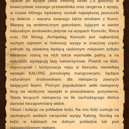
Spacer po wyspie (lekki trekking około 1,5 godziny) w
towarzystwie naszego przewodnika oraz rangersa z wyspy,
w czasie którego będziemy szukali największej jaszczurki
na świecie – warana zwanego także smokiem z Komo.
Warany są endemicznym gatunkiem, żyjącym w swoim
naturalnym środowisku jedynie na wyspach Komodo, Rinca
oraz Gili Motag. Archipelag Komodo jest najbardziej
suchym rejonem w Indonezji, wyspy w znacznej części
pokryte są sawanną będącą ulubionym miejscem pobytu
waranów, rosną na nich także wysmukłe palmy, a na
wybrzeżu występują lasy namorzynowe. Powrót na łódź,
wypoczynek i kontynuacja rejsu w kierunku niewielkiej
wysepki KALONG porośniętej mangrowcami, będące
naturalnym środowiskiem dla nietoperzy zwanych
latającymi lisami. Późnym popołudniem setki nietoperzy
lecą na okoliczne wysepki w poszukiwaniu pożywienia.
Stada lecących nietoperzy na tle zachodzącego słońca
stanowi niezapomniany widok.
Obiad i kolacja na pokładzie łodzi. Na noc łódź cumuje na
spokojnych wodach nieopodal wyspy Kalong. Nocleg na
łodzi w kabinach na dolnym pokładzie lub pod
rozgwieżdżonym niebem.