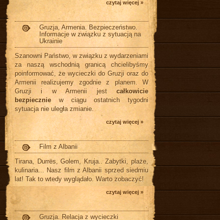
czytaj więcej »
Gruzja, Armenia. Bezpieczeństwo.
Informacje w związku z sytuacją na
Ukrainie
Szanowni Państwo, w związku z wydarzeniami
za naszą wschodnią granicą chcielibyśmy
poinformować, że wycieczki do Gruzji oraz do
Armenii realizujemy zgodnie z planem. W
Gruzji i w Armenii jest
całkowicie
bezpiecznie
w ciągu ostatnich tygodni
sytuacja nie uległa zmianie.
czytaj więcej »
Film z Albanii
Tirana, Durrës, Golem, Kruja.. Zabytki, plaże,
kulinaria... Nasz film z Albanii sprzed siedmiu
lat! Tak to wtedy wyglądało. Warto zobaczyć!
czytaj więcej »
Gruzja. Relacja z wycieczki