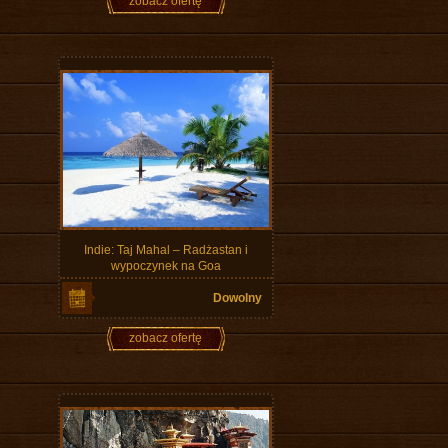
zobacz ofertę
Indie: Taj Mahal – Radżastan i
wypoczynek na Goa
Dowolny
zobacz ofertę