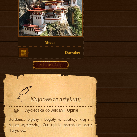
Bhutan
Dowolny
zobacz ofertę
Najnowsze artykuły
Wycieczka do Jordanii. Opinie
Jordania, piękny i bogaty w atrakcje kraj na
super wycieczkę! Oto opinie przesłane przez
Turystów.