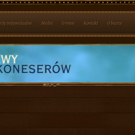
zdy indywidualne
Media
O mnie
Kontakt
O biurze