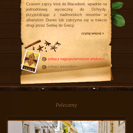
Czasem zajrzy ktoś do Macedonii, wpadnie na
jednodniową wycieczkę do Ochrydy,
przyjeżdżając z nadmorskich resortów w
albańskim Durres lub zatrzyma się w trakcie
drogi przez Serbię do Grecji.
czytaj więcej »
zobacz najpopularniejsze artykuły»
zobacz wszystkie»
Polecamy