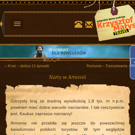
Toggle
navigation
«
Xi’an – stolica 13 dynastii
Rumunia – Transylwania
»
Narty w Armenii
Górzysty kraj ze średnią wysokością 1,8 tys. m n.p.m.
powinien mieć dobre warunki narciarskie. I tak rzeczywiście
jest. Kaukaz zaprasza narciarzy!
Armenia nie przebiła się jeszcze do powszechnej
świadomości polskich turystów. W tym względzie