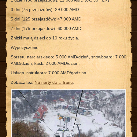
1 dzień (30 przejazdów): 12 000 AMD (ok. 90 PLN)
3 dni (75 przejazdów): 29 000 AMD
5 dni (125 przejazdów): 47 000 AMD
7 dni (175 przejazdów): 60 000 AMD
Zniżki mają dzieci do 10 roku życia.
Wypożyczenie:
Sprzętu narciarskiego: 5 000 AMD/dzień, snowboard: 7 000
AMD/dzień, kask: 2 000 AMD/dzień.
Usługa instruktora: 7 000 AMD/godzina.
Zobacz też:
Na narty do… Iranu
.