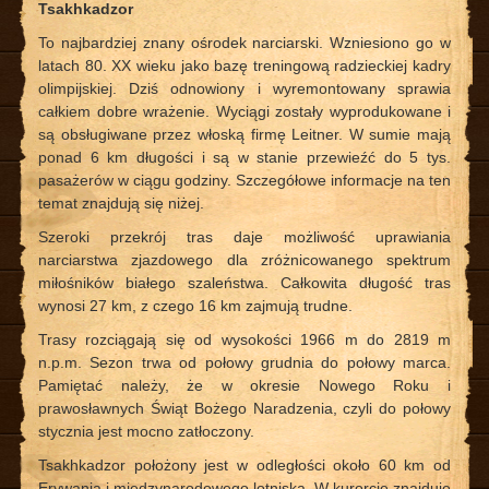
Tsakhkadzor
To najbardziej znany ośrodek narciarski. Wzniesiono go w
latach 80. XX wieku jako bazę treningową radzieckiej kadry
olimpijskiej. Dziś odnowiony i wyremontowany sprawia
całkiem dobre wrażenie. Wyciągi zostały wyprodukowane i
są obsługiwane przez włoską firmę Leitner. W sumie mają
ponad 6 km długości i są w stanie przewieźć do 5 tys.
pasażerów w ciągu godziny. Szczegółowe informacje na ten
temat znajdują się niżej.
Szeroki przekrój tras daje możliwość uprawiania
narciarstwa zjazdowego dla zróżnicowanego spektrum
miłośników białego szaleństwa. Całkowita długość tras
wynosi 27 km, z czego 16 km zajmują trudne.
Trasy rozciągają się od wysokości 1966 m do 2819 m
n.p.m. Sezon trwa od połowy grudnia do połowy marca.
Pamiętać należy, że w okresie Nowego Roku i
prawosławnych Świąt Bożego Naradzenia, czyli do połowy
stycznia jest mocno zatłoczony.
Tsakhkadzor położony jest w odległości około 60 km od
Erywania i międzynarodowego lotniska. W kurorcie znajduje