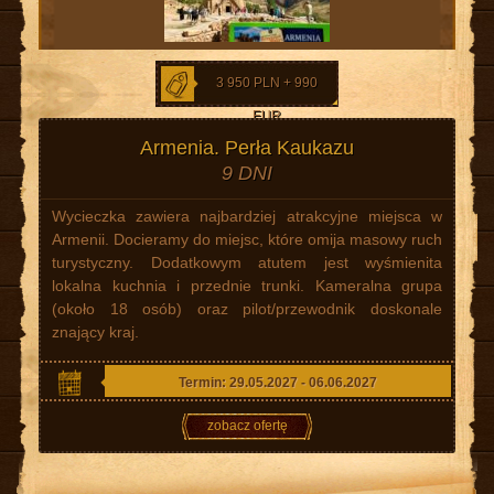
3 950 PLN + 990
EUR
Armenia. Perła Kaukazu
9 DNI
Wycieczka zawiera najbardziej atrakcyjne miejsca w
Armenii. Docieramy do miejsc, które omija masowy ruch
turystyczny. Dodatkowym atutem jest wyśmienita
lokalna kuchnia i przednie trunki. Kameralna grupa
(około 18 osób) oraz pilot/przewodnik doskonale
znający kraj.
Termin: 29.05.2027 - 06.06.2027
zobacz ofertę