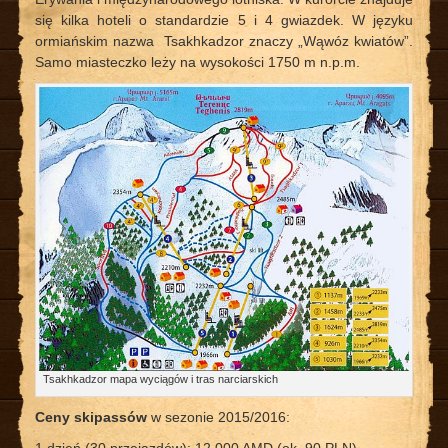
się kilka hoteli o standardzie 5 i 4 gwiazdek. W języku
ormiańskim nazwa Tsakhkadzor znaczy „Wąwóz kwiatów”.
Samo miasteczko leży na wysokości 1750 m n.p.m.
Tsakhkadzor mapa wyciągów i tras narciarskich
Ceny skipassów
w sezonie 2015/2016: