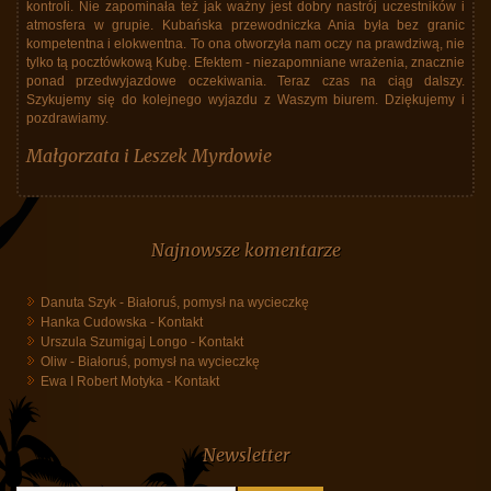
kontroli. Nie zapominała też jak ważny jest dobry nastrój uczestników i
atmosfera w grupie. Kubańska przewodniczka Ania była bez granic
kompetentna i elokwentna. To ona otworzyła nam oczy na prawdziwą, nie
tylko tą pocztówkową Kubę. Efektem - niezapomniane wrażenia, znacznie
ponad przedwyjazdowe oczekiwania. Teraz czas na ciąg dalszy.
Szykujemy się do kolejnego wyjazdu z Waszym biurem. Dziękujemy i
pozdrawiamy.
Małgorzata i Leszek Myrdowie
Najnowsze komentarze
Danuta Szyk
-
Białoruś, pomysł na wycieczkę
Hanka Cudowska
-
Kontakt
Urszula Szumigaj Longo
-
Kontakt
Oliw
-
Białoruś, pomysł na wycieczkę
Ewa I Robert Motyka
-
Kontakt
Newsletter