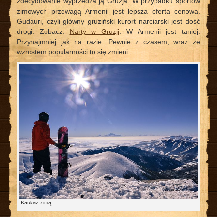
zdecydowanie wyprzedza ją Gruzja. W przypadku sportów
zimowych przewagą Armenii jest lepsza oferta cenowa.
Gudauri, czyli główny gruziński kurort narciarski jest dość
drogi. Zobacz:
Narty w Gruzji
. W Armenii jest taniej.
Przynajmniej jak na razie. Pewnie z czasem, wraz ze
wzrostem popularności to się zmieni.
Kaukaz zimą