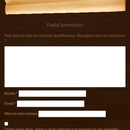
Dodaj komentarz
Twój adres e-mail nie zostanie opublikowany.
Wymagane pola są oznaczone
*
Nazwa
*
Email
*
Witryna internetowa
Zapisz moje dane, adres e-mail i witrynę w przeglądarce aby wypełnić