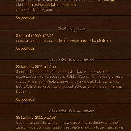
oto link
http://www.basiat.cba.pl/ab.htm
z góry bardzo dziękuję
Odpowiedz
Barbara
pisze:
5 sierpnia 2009 o 23:01
podałam złego linka dobry to
http://www.basiat.cba.pl/ab.html
Odpowiedz
Aneta Sobolewska
pisze:
25 kwietnia 2011 o 17:55
Jahwe…Podobno papież benedykt … kazał usunć ostatnie
pozostałości imienia Bożego Z PISM….Czemu nie mówi się o tym w
wierze katolickiej…Wielu słynnych pisarzy wie że trak ma na imię
Bóg…W Bibli również napisane jest iż Jezus umarł na palu a nie na
krzyżu…
Odpowiedz
Aneta Sobolewska
pisze:
25 kwietnia 2011 o 17:58
Czy wiara katolicka to farsa ….uwierzcie mi przestudiowanie Bibli
zajeło mi bardzo dużo czasu…jest wiele znakó na to że prawdziw a