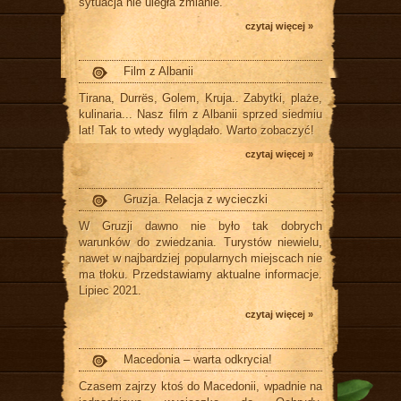
sytuacja nie uległa zmianie.
czytaj więcej »
Film z Albanii
Tirana, Durrës, Golem, Kruja.. Zabytki, plaże,
kulinaria... Nasz film z Albanii sprzed siedmiu
lat! Tak to wtedy wyglądało. Warto zobaczyć!
czytaj więcej »
Gruzja. Relacja z wycieczki
W Gruzji dawno nie było tak dobrych
warunków do zwiedzania. Turystów niewielu,
nawet w najbardziej popularnych miejscach nie
ma tłoku. Przedstawiamy aktualne informacje.
Lipiec 2021.
czytaj więcej »
Macedonia – warta odkrycia!
Czasem zajrzy ktoś do Macedonii, wpadnie na