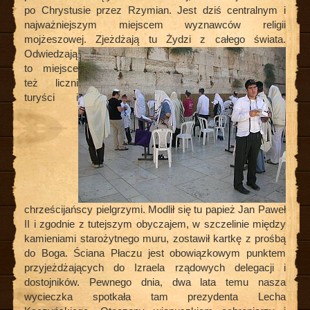
po Chrystusie przez Rzymian. Jest dziś centralnym i
najważniejszym miejscem wyznawców religii
mojżeszowej.
Zjeżdżają tu Żydzi z całego świata.
Odwiedzają
to miejsce
też liczni
turyści i
chrześcijańscy pielgrzymi. Modlił się tu papież Jan Paweł
II i zgodnie z tutejszym obyczajem, w szczelinie między
kamieniami starożytnego muru, zostawił kartkę z prośbą
do Boga. Ściana Płaczu jest obowiązkowym punktem
przyjeżdżających do Izraela rządowych delegacji i
dostojników. Pewnego dnia, dwa lata temu nasza
wycieczka spotkała tam prezydenta Lecha