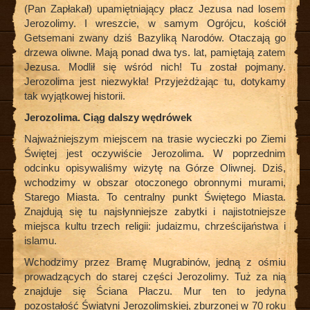
(Pan Zapłakał) upamiętniający płacz Jezusa nad losem
Jerozolimy. I wreszcie, w samym Ogrójcu, kościół
Getsemani zwany dziś Bazyliką Narodów. Otaczają go
drzewa oliwne. Mają ponad dwa tys. lat, pamiętają zatem
Jezusa. Modlił się wśród nich! Tu został pojmany.
Jerozolima jest niezwykła! Przyjeżdżając tu, dotykamy
tak wyjątkowej historii.
Jerozolima. Ciąg dalszy wędrówek
Najważniejszym miejscem na trasie wycieczki po Ziemi
Świętej jest oczywiście Jerozolima. W poprzednim
odcinku opisywaliśmy wizytę na Górze Oliwnej. Dziś,
wchodzimy w obszar otoczonego obronnymi murami,
Starego Miasta. To centralny punkt Świętego Miasta.
Znajdują się tu najsłynniejsze zabytki i najistotniejsze
miejsca kultu trzech religii: judaizmu, chrześcijaństwa i
islamu.
Wchodzimy przez Bramę Mugrabinów, jedną z ośmiu
prowadzących do starej części Jerozolimy. Tuż za nią
znajduje się Ściana Płaczu. Mur ten to jedyna
pozostałość Świątyni Jerozolimskiej, zburzonej w 70 roku