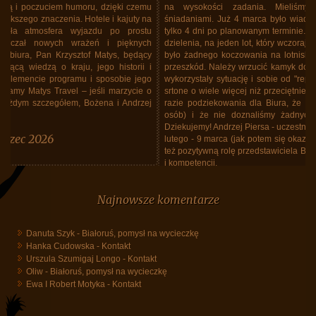
na wysokości zadania. Mieliśmy dobry hotel, ze znakomitymi
śniadaniami. Już 4 marca było wiadomo, że odlecimy Lotem 12 marca
tylko 4 dni po planowanym terminie. Biuro upchnęło nas, wszystkich bez
dzielenia, na jeden lot, który wczoraj tj. 12 marca doszedł do skutku. Nie
było żadnego koczowania na lotnisku. Lot "repatriacyjny" odbył się bez
przeszkód. Należy wrzucić kamyk do ogródka Lotu. Linie bez skrupułów
wykorzystały sytuację i sobie od "repatriantów" zażyczyły za lot w jedną
srtone o wiele więcej niż przeciętnie się płaciło za lot w obie. W każdym
razie podziekowania dla Biura, że zajęło sie nami (a grupa spora, 40
osób) i że nie doznaliśmy żadnych niedogodnośći z tego powodu.
Dziekujemy! Andrzej Piersa - uczestnik wycieczki do Tajlandii w dniach 25
lutego - 9 marca (jak potem się okazało do 12 marca). Należy podkreślić
też pozytywną rolę przedstawiciela Biura, Maćka Grzegrzółki, siła spokoju
i kompetencji.
Tajlandia, marzec 2026, powrót do Polski
Najnowsze komentarze
Danuta Szyk
-
Białoruś, pomysł na wycieczkę
Hanka Cudowska
-
Kontakt
Urszula Szumigaj Longo
-
Kontakt