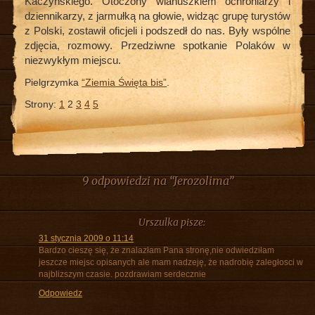
Kaczyńskiego. Otoczony wianuszkiem ochroniarzy i
dziennikarzy, z jarmułką na głowie, widząc grupę turystów
z Polski, zostawił oficjeli i podszedł do nas. Były wspólne
zdjęcia, rozmowy. Przedziwne spotkanie Polaków w
niezwykłym miejscu.
Pielgrzymka
“Ziemia Święta bis”
.
Strony:
1
2
3
4
5
9 odpowiedzi na “Jerozolima”
Urszulka
pisze:
31 stycznia 2009 o 11:14
Bardzo cieszę się, że znalazłam Pana stronę,nie odwiedziłam
jeszcze miejsc opisanych ale mam nadzeję, że nadrobię zaległosci w
najblizszym czasie. pozdrawiam serdecznie
Odpowiedz