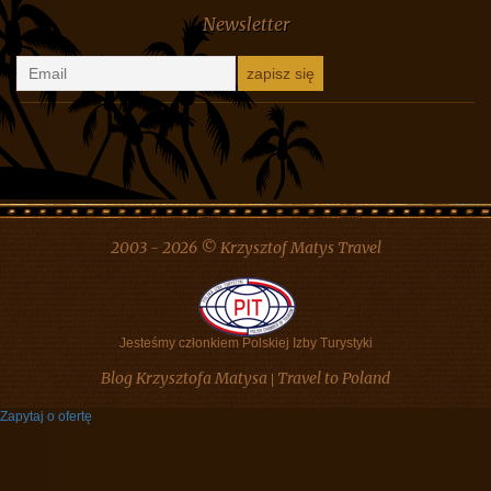
Oliw
-
Białoruś, pomysł na wycieczkę
Ewa I Robert Motyka
-
Kontakt
Newsletter
2003 - 2026 © Krzysztof Matys Travel
Jesteśmy członkiem Polskiej Izby Turystyki
Blog Krzysztofa Matysa
Travel to Poland
|