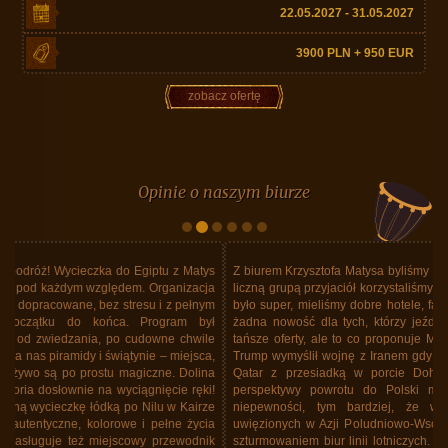
22.05.2027 - 31.05.2027
3900 PLN + 950 EUR
zobacz ofertę
Opinie o naszym biurze
Z biurem Krzysztofa Matysa byliśmy w Tajlandii. Nie pierwszy raz. Z dość
liczną grupą przyjaciół korzystaliśmy już kilka razy z usług Biura. Zawsze
było super, mieliśmy dobre hotele, fajny program, super jedzenie. Ale to
żadna nowość dla tych, którzy jeździli już z tym Biurem. Wiem, że są
tańsze oferty, ale to co proponuje Matys Travel... Ale do rzeczy. Donald
Trump wymyślił wojnę z Iranem gdy byliśmy w Tajlandii. Lecieliśmy linią
Qatar z przesiadką w porcie Doha. Oczywiście lotnisko zamknięte,
perspektywy powrotu do Polski mgliste. Siadły nastroje z powodu
niepewności, tym bardziej, że wiedziliśmy o tysiącach Polaków
uwięzionych w Azji Poludniowo-Wschodniej, koczowaniu na lotniskach,
szturmowaniem biur linii lotniczych. Krzysztof Matys i jego biuro stanęło