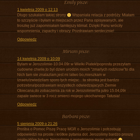
Emily
pisze:
1 kwietnia 2009 o 12:13
Długo szukałam takiej strony
Wspaniała relacja z podróży. Miałam
to szczęście i byłam w miejscach przez Pana opisywanych, ale
troszkę już zapomniałam tamtejszy klimat. Dzięki Panu wróciły
wspomnienia, zapachy i obrazy. Pozdrawiam serdecznie!
Odpowiedz
Miriam
pisze:
14 kwietnia 2009 o 10:09
Bylam w Jerozolimie-10.04.09r w Wielki Piatek!poprostu przezylam
cudowne chwile,to byl dzien urodzin moich “zmarlych rodzicow”to dla
Nich tam sie znalazlam,jest mi latwo bo,mieszkam w
Izraelu!zwiedzilam sporo tych miejsc…ta stronka jest bardzo
potrzebna!pozdrawiam wszystkich odwiedzajacych Ziemie
Obiecana,do zobaczenia za rok w Jerozolimie!!!a jutro 15.04,09r
zapale swiece w 3 rocz.smierci mojego ukochanego Tatusia!
Odpowiedz
Barbara
pisze:
5 sierpnia 2009 o 21:26
Prośba o Pomoc Piszę Pracę MGR o Jerozolimie i potrzebuję
odpowiedzi na proste i krótkie pytania dot. Jerozolimy bardzo proszę
osoby które były w Jerozolimie o wypełnienie mojej ankiety