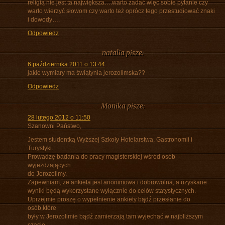
religią nie jest ta największa….warto zadać więc sobie pytanie czy
warto wierzyć słowom czy warto też oprócz tego przestudiować znaki
i dowody….
Odpowiedz
natalia
pisze:
6 października 2011 o 13:44
jakie wymiary ma świątynia jerozolimska??
Odpowiedz
Monika
pisze:
28 lutego 2012 o 11:50
Szanowni Państwo,
Jestem studentką Wyższej Szkoły Hotelarstwa, Gastronomii i
Turystyki.
Prowadzę badania do pracy magisterskiej wśród osób
wyjeżdżających
do Jerozolimy.
Zapewniam, że ankieta jest anonimowa i dobrowolna, a uzyskane
wyniki będą wykorzystane wyłącznie do celów statystycznych.
Uprzejmie proszę o wypełnienie ankiety bądź przesłanie do
osób,które
były w Jerozolimie bądź zamierzają tam wyjechać w najbliższym