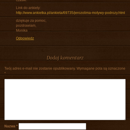
czasie.
Link do ankiety:
http://www.ankietka.pl/ankieta/69735/jerozolima-motywy-podrozy.html
dziękuje za pomoc,
pozdrawiam,
Monika
Odpowiedz
Dodaj komentarz
Twój adres e-mail nie zostanie opublikowany.
Wymagane pola są oznaczone
*
Nazwa
*