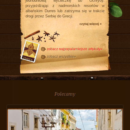
jednodniową wycieczkę do Ochrydy,
przyjeżdżając z nadmorskich resortów w
albańskim Durres lub zatrzyma się w trakcie
drogi przez Serbię do Grecji.
czytaj więcej »
zobacz najpopularniejsze artykuły»
zobacz wszystkie»
Polecamy