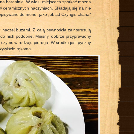
 na baraninie. W wielu miejscach spotkać można
 ceramicznych naczyniach. Składają się na nie
wpisywane do menu, jako „obiad Czyngis-chana”
 inaczej buzami. Z całą pewnością zainteresują
ą do nich podobne. Mięsny, dobrze przyprawiony
w czymś w rodzaju pieroga. W środku jest pyszny
czywiście rękoma.