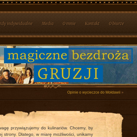
zdy indywidualne
Media
O mnie
Kontakt
O biurze
Opinie o wycieczce do Mołdawii
»
wagę przywiązujemy do kulinariów. Chcemy, by
ej strony. Dlatego, w miarę możliwości, unikamy