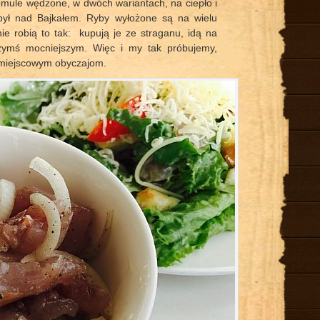
omule wędzone, w dwóch wariantach, na ciepło i
był nad Bajkałem. Ryby wyłożone są na wielu
e robią to tak: kupują je ze straganu, idą na
czymś mocniejszym. Więc i my tak próbujemy,
 miejscowym obyczajom.