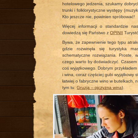
hotelowego jedzenia, szukamy dobryc
trunki i folklorystyczne występy (muzyk
Kto jeszcze nie, powinien spróbować!
Więcej informacji o standardzie na
dowiedzą się Państwo z
OPINII
Turyst
Bywa, że zapewnienie tego typu atrakcj
gdzie rozwinęła się turystyka ma
schematyczne rozwiązania. Proste, w
czego warto by doświadczyć. Czasem t
coś wyjątkowego. Dobrym przykładem j
i wina, coraz częściej gubi wyjątkowy s
łatwiej o fabryczne wino w butelkach, n
tym tu:
Gruzja – ojczyzna wina
).