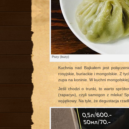
Pozy (buzy)
Kuchnia nad Bajkałem jest połączenie
rosyjskie, buriackie i mongolskie. Z t
zupa na koninie. W kuchni mongolskiej
Jeśli chodzi o trunki, to warto spró
(тарасун), czyli samogon z mleka! S
wyjątkowy. Na tyle, że degustacja rza