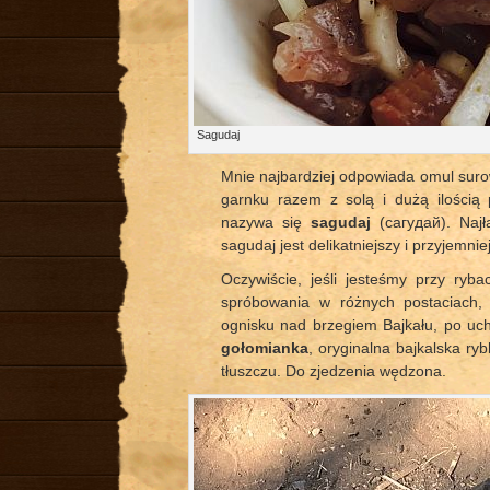
Sagudaj
Mnie najbardziej odpowiada omul surow
garnku razem z solą i dużą ilością 
nazywa się
sagudaj
(cагудай). Najł
sagudaj jest delikatniejszy i przyjemni
Oczywiście, jeśli jesteśmy przy ryb
spróbowania w różnych postaciach,
ognisku nad brzegiem Bajkału, po uchę
gołomianka
, oryginalna bajkalska ry
tłuszczu. Do zjedzenia wędzona.