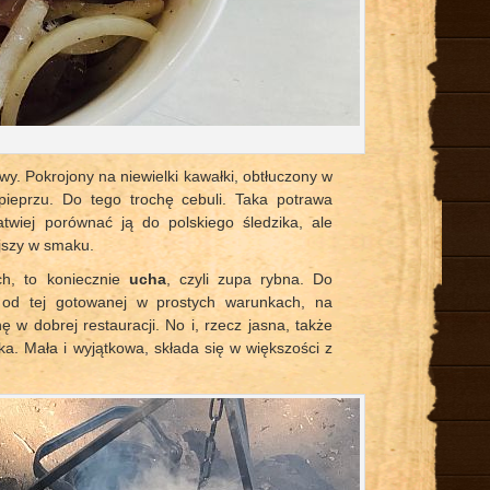
y. Pokrojony na niewielki kawałki, obtłuczony w
pieprzu. Do tego trochę cebuli. Taka potrawa
atwiej porównać ją do polskiego śledzika, ale
ejszy w smaku.
ach, to koniecznie
ucha
, czyli zupa rybna. Do
 od tej gotowanej w prostych warunkach, na
 w dobrej restauracji. No i, rzecz jasna, także
bka. Mała i wyjątkowa, składa się w większości z