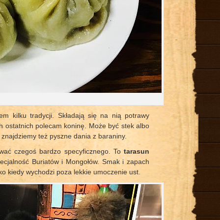
m kilku tradycji. Składają się na nią potrawy
ych ostatnich polecam koninę. Może być stek albo
 znajdziemy też pyszne dania z baraniny.
bować czegoś bardzo specyficznego. To
tarasun
pecjalność Buriatów i Mongołów. Smak i zapach
dko kiedy wychodzi poza lekkie umoczenie ust.