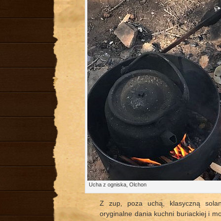
Ucha z ogniska, Olchon
Z zup, poza uchą, klasyczną sola
oryginalne dania kuchni buriackiej i m