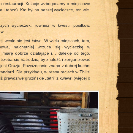
h restauracji. Kolacje wzbogacamy o miejscowe
a i tańce). Kto był na naszej wycieczce, ten wie.
szych wycieczek, również w kwestii posiłków,
ów.
i wcale nie jest łatwe. W wielu miejscach, tam,
sowa, najchętniej wrzuca się wycieczkę w
 miarę dobrze działające i… dalekie od tego,
rzeba się natrudzić, by znaleźć i zorganizować
est Gruzja. Powszechnie znana z dobrej kuchni
tandard. Dla przykładu, w restauracjach w Tbilisi
iż prawdziwe gruzińskie „tetri” z kwewri (więcej o