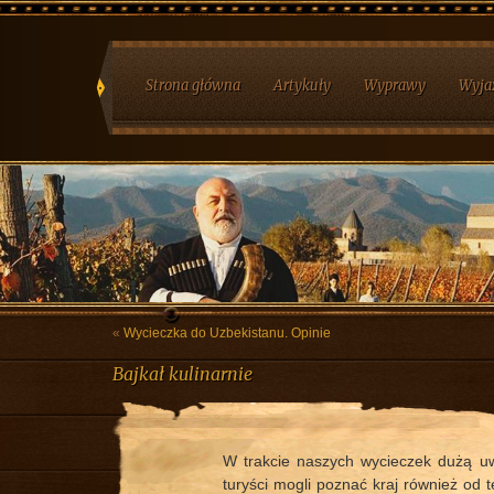
Strona główna
Artykuły
Wyprawy
Wyja
«
Wycieczka do Uzbekistanu. Opinie
Bajkał kulinarnie
W trakcie naszych wycieczek dużą u
turyści mogli poznać kraj również od t