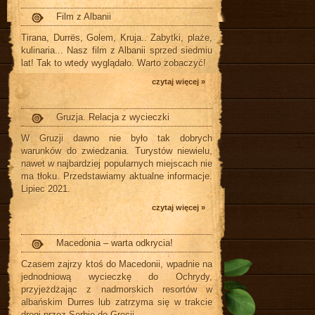
Film z Albanii
Tirana, Durrës, Golem, Kruja.. Zabytki, plaże,
kulinaria... Nasz film z Albanii sprzed siedmiu
lat! Tak to wtedy wyglądało. Warto zobaczyć!
czytaj więcej »
Gruzja. Relacja z wycieczki
W Gruzji dawno nie było tak dobrych
warunków do zwiedzania. Turystów niewielu,
nawet w najbardziej popularnych miejscach nie
ma tłoku. Przedstawiamy aktualne informacje.
Lipiec 2021.
czytaj więcej »
Macedonia – warta odkrycia!
Czasem zajrzy ktoś do Macedonii, wpadnie na
jednodniową wycieczkę do Ochrydy,
przyjeżdżając z nadmorskich resortów w
albańskim Durres lub zatrzyma się w trakcie
drogi przez Serbię do Grecji.