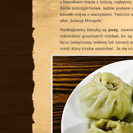
z kawałkiem mięsa z kością, najlepszy
dania jednogarnkowe, ładnie podane w
kawałki mięsa z warzywami. Twórczo 
albo „kolacja Mongoła”.
Nadbajkalską klasyką są
pozy
, zwane
miłośników gruzińskich chinkali, bo s
farsz (wieprzowy, wołowy lub barani) 
rosół, który trzeba wysiorbać. Je się o