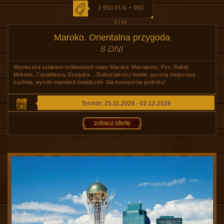
3 950 PLN + 990
EUR
Maroko. Orientalna przygoda
8 DNI
Wycieczka szlakiem królewskich miast Maroka: Marrakesz, Fez, Rabat,
Meknes, Casablanca, Essauira… Dobrej jakości hotele, pyszna miejscowa
kuchnia, wysoki standard świadczeń. Dla koneserów podróży!
Termin: 25.11.2026 - 02.12.2026
zobacz ofertę