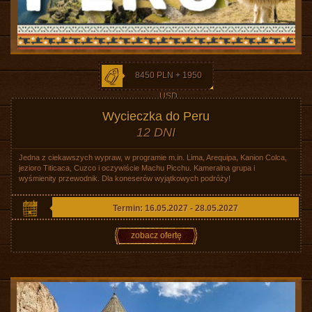
8450 PLN + 1950
USD
Wycieczka do Peru
12 DNI
Jedna z ciekawszych wypraw, w programie m.in. Lima, Arequipa, Kanion Colca,
jezioro Titicaca, Cuzco i oczywiście Machu Picchu. Kameralna grupa i
wyśmienity przewodnik. Dla koneserów wyjątkowych podróży!
Termin: 16.05.2027 - 28.05.2027
zobacz ofertę