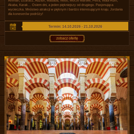
Amman, Dżarasz, Adżlun, Madaba, Nebo, Morze Martwe, Petra, Wadi Rum,
Akaba, Karak… Osiem dni, a jeden piękniejszy od drugiego. Pasjonująca
wycieczka. Mnóstwo atrakcji w pięknym i bardzo interesującym kraju. Jordania
dla koneserów podróży!
Termin: 14.10.2026 - 21.10.2026
zobacz ofertę