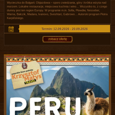
Wycieczka do Bułgarii. Objazdowa – sporo zwiedzania, góry i krótka wizyta nad
morzem. Lokalne restauracje, miejscowa kuchnia i wino… Wszystko to, z czego
dumny jest ten region Europy. W programie m.in. Sofia, Płowdiw, Nesseber,
Warna, Bałczik, Madara, Ivanovo, Sveshtari, Gabrowo… Autorski program Piotra
Karpińskiego.
Termin: 12.09.2026 - 20.09.2026
zobacz ofertę