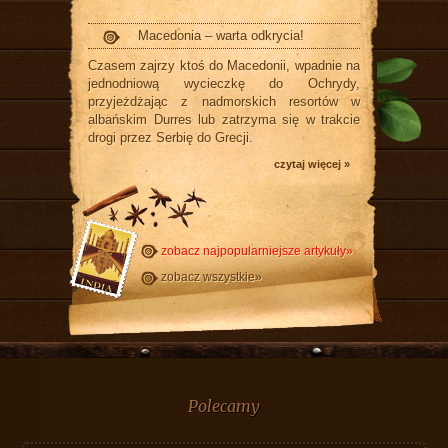
Macedonia – warta odkrycia!
Czasem zajrzy ktoś do Macedonii, wpadnie na
jednodniową wycieczkę do Ochrydy,
przyjeżdżając z nadmorskich resortów w
albańskim Durres lub zatrzyma się w trakcie
drogi przez Serbię do Grecji.
czytaj więcej »
zobacz najpopularniejsze artykuły»
zobacz wszystkie»
Polecamy