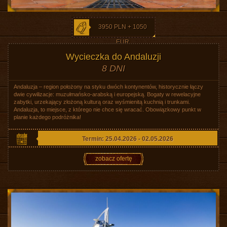
3950 PLN + 1050
EUR
Wycieczka do Andaluzji
8 DNI
Andaluzja – region położony na styku dwóch kontynentów, historycznie łączy
dwie cywilizacje: muzułmańsko-arabską i europejską. Bogaty w rewelacyjne
zabytki, urzekający złożoną kulturą oraz wyśmienitą kuchnią i trunkami.
Andaluzja, to miejsce, z którego nie chce się wracać. Obowiązkowy punkt w
planie każdego podróżnika!
Termin: 25.04.2026 - 02.05.2026
zobacz ofertę