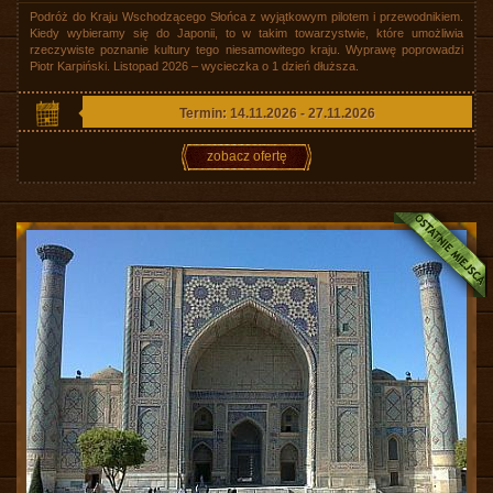
Podróż do Kraju Wschodzącego Słońca z wyjątkowym pilotem i przewodnikiem.
Kiedy wybieramy się do Japonii, to w takim towarzystwie, które umożliwia
rzeczywiste poznanie kultury tego niesamowitego kraju. Wyprawę poprowadzi
Piotr Karpiński. Listopad 2026 – wycieczka o 1 dzień dłuższa.
Termin: 14.11.2026 - 27.11.2026
zobacz ofertę