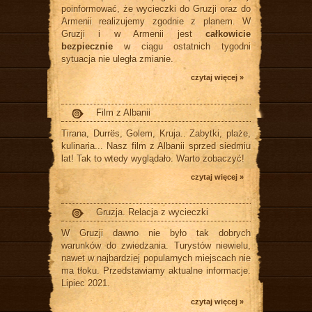
poinformować, że wycieczki do Gruzji oraz do
Armenii realizujemy zgodnie z planem. W
Gruzji i w Armenii jest
całkowicie
bezpiecznie
w ciągu ostatnich tygodni
sytuacja nie uległa zmianie.
czytaj więcej »
Film z Albanii
Tirana, Durrës, Golem, Kruja.. Zabytki, plaże,
kulinaria... Nasz film z Albanii sprzed siedmiu
lat! Tak to wtedy wyglądało. Warto zobaczyć!
czytaj więcej »
Gruzja. Relacja z wycieczki
W Gruzji dawno nie było tak dobrych
warunków do zwiedzania. Turystów niewielu,
nawet w najbardziej popularnych miejscach nie
ma tłoku. Przedstawiamy aktualne informacje.
Lipiec 2021.
czytaj więcej »