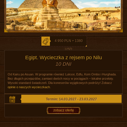
4 950 PLN + 1380
USD
Egipt. Wycieczka z rejsem po Nilu
10 DNI
Od Kairu po Asuan. W programie również Luksor, Edfu, Kom Ombo i Hurghada.
Bez długich przejazdów, zamiast dwóch nocy w pociągach – lokalne przeloty.
Wysoki standard świadczeń. Dla koneserów wyjątkowych podróży! Zobacz
opinie o naszych wycieczkach
.
Termin: 14.03.2027 - 23.03.2027
zobacz ofertę