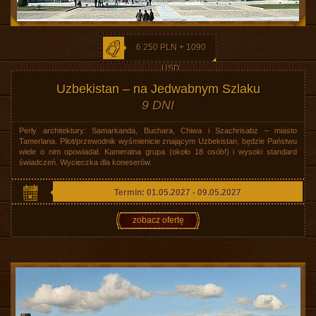
6 250 PLN + 1090
USD
Uzbekistan – na Jedwabnym Szlaku
9 DNI
Perły architektury: Samarkanda, Buchara, Chiwa i Szachrisabz – miasto
Tamerlana. Pilot/przewodnik wyśmienicie znającym Uzbekistan, będzie Państwu
wiele o nim opowiadał. Kameralna grupa (około 18 osób!) i wysoki standard
świadczeń. Wycieczka dla koneserów.
Termin: 01.05.2027 - 09.05.2027
zobacz ofertę