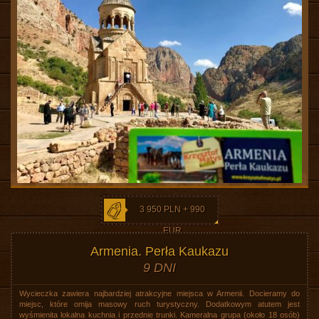
3 950 PLN + 990
EUR
Armenia. Perła Kaukazu
9 DNI
Wycieczka zawiera najbardziej atrakcyjne miejsca w Armenii. Docieramy do
miejsc, które omija masowy ruch turystyczny. Dodatkowym atutem jest
wyśmienita lokalna kuchnia i przednie trunki. Kameralna grupa (około 18 osób)