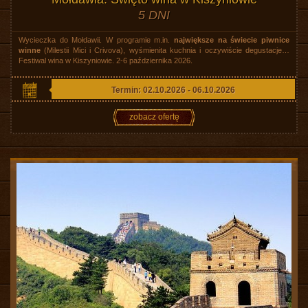
5 DNI
Wycieczka do Mołdawii. W programie m.in.
największe na świecie piwnice
winne
(Milestii Mici i Crivova), wyśmienita kuchnia i oczywiście degustacje…
Festiwal wina w Kiszyniowie. 2-6 października 2026.
Termin: 02.10.2026 - 06.10.2026
zobacz ofertę