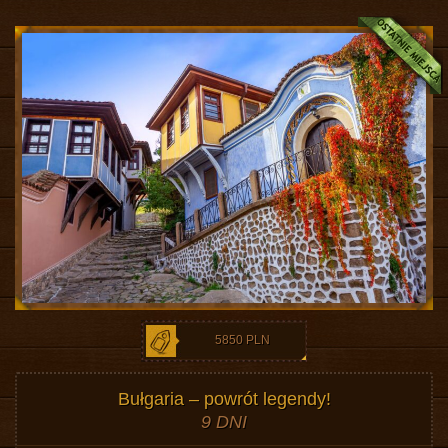
5850 PLN
Bułgaria – powrót legendy!
9 DNI