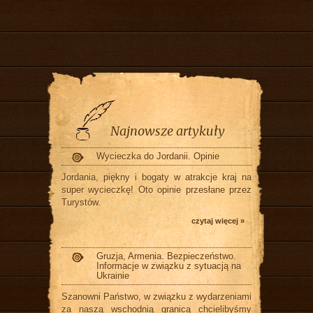
Najnowsze artykuły
Wycieczka do Jordanii. Opinie
Jordania, piękny i bogaty w atrakcje kraj na
super wycieczkę! Oto opinie przesłane przez
Turystów.
czytaj więcej »
Gruzja, Armenia. Bezpieczeństwo.
Informacje w związku z sytuacją na
Ukrainie
Szanowni Państwo, w związku z wydarzeniami
za naszą wschodnią granicą chcielibyśmy