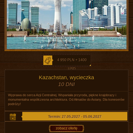
4 950 PLN + 1400
USD
Kazachstan, wycieczka
10 DNI
Wyprawa do serca Azji Centralnej. Wspaniała przyroda, piękne krajobrazy i
monumentalna współczesna architektura. Od Ałmatów do Astany. Dla koneserów
podróży!
Termin: 27.05.2027 - 05.06.2027
zobacz ofertę