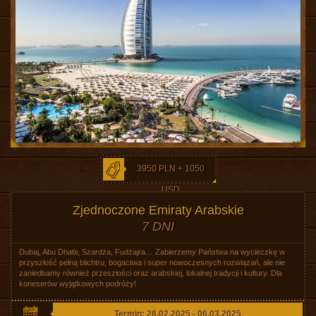
3950 PLN + 1050
USD
Zjednoczone Emiraty Arabskie
7 DNI
Dubaj, Abu Dhabi, Szardża, Fudżajra… Zabierzemy Państwa na wycieczkę w
przyszłość pełną blichtru, bogactwa i super nowoczesnych rozwiązań, ale nie
zaniedbamy również przeszłości oraz arabskiej, lokalnej tradycji i kultury. Dla
koneserów wyjątkowych podróży!
Termin: 28.02.2025 - 06.03.2025