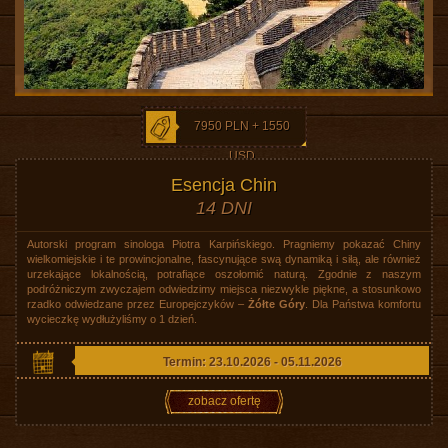
7950 PLN + 1550
USD
Esencja Chin
14 DNI
Autorski program sinologa Piotra Karpińskiego. Pragniemy pokazać Chiny
wielkomiejskie i te prowincjonalne, fascynujące swą dynamiką i siłą, ale również
urzekające lokalnością, potrafiące oszołomić naturą. Zgodnie z naszym
podróżniczym zwyczajem odwiedzimy miejsca niezwykle piękne, a stosunkowo
rzadko odwiedzane przez Europejczyków –
Żółte Góry
. Dla Państwa komfortu
wycieczkę wydłużyliśmy o 1 dzień.
Termin: 23.10.2026 - 05.11.2026
zobacz ofertę