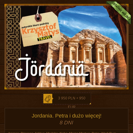
3 950 PLN + 950
EUR
Jordania. Petra i dużo więcej!
8 DNI