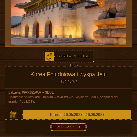
7 890 PLN + 1 870
USD
Korea Południowa i wyspa Jeju
12 DNI
1 dzień: WARSZAWA – SEUL
Spotkanie na lotnisku Chopina w Warszawie. Wylot do Seulu (bezpośredni
przelot PLL LOT).
Termin: 26.05.2027 - 06.06.2027
zobacz ofertę