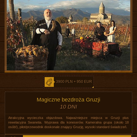
3900 PLN + 950 EUR
Magiczne bezdroża Gruzji
10 DNI
Atrakcyjna wycieczka objazdowa. Najważniejsze miejsca w Gruzji plus
rewelacyjna Swanetia. Wyprawa dla koneserów. Kameralna grupa (około 18
osób!), pilot/przewodnik doskonale znający Gruzję, wysoki standard świadczeń.